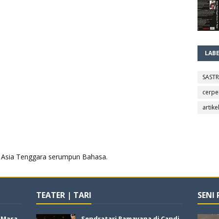
LAB
SAST
cerpe
artike
aya Asia Tenggara serumpun Bahasa.
TEATER | TARI
SENI
i Masa
Sendratari Ramayana di Candi