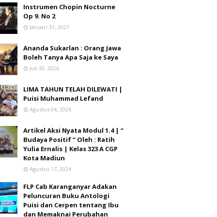
Instrumen Chopin Nocturne
Op 9. No 2
Januari 31, 2021
Ananda Sukarlan : Orang Jawa
Boleh Tanya Apa Saja ke Saya
Juli 30, 2026
LIMA TAHUN TELAH DILEWATI |
Puisi Muhammad Lefand
Agustus 04, 2026
Artikel Aksi Nyata Modul 1.4 | “
Budaya Positif “ Oleh : Ratih
Yulia Ernalis | Kelas 323 A CGP
Kota Madiun
Agustus 17, 2024
FLP Cab Karanganyar Adakan
Peluncuran Buku Antologi
Puisi dan Cerpen tentang Ibu
dan Memaknai Perubahan