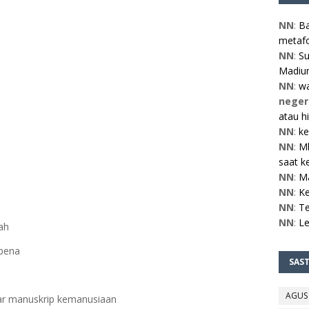
NN
:
Ba
metafo
NN
:
Su
Madiun
NN
:
w
neger
atau h
NN
:
ke
NN
:
Mb
saat ke
NN
:
M
NN
:
Ke
NN
:
Te
NN
:
L
ah
 pena
SAS
AGUS
ar manuskrip kemanusiaan