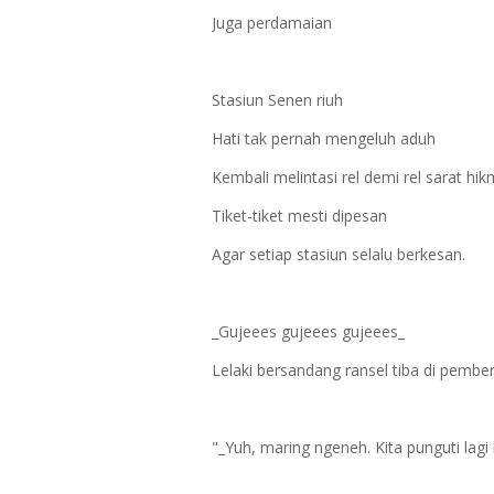
Juga perdamaian
Stasiun Senen riuh
Hati tak pernah mengeluh aduh
Kembali melintasi rel demi rel sarat hi
Tiket-tiket mesti dipesan
Agar setiap stasiun selalu berkesan.
_Gujeees gujeees gujeees_
Lelaki bersandang ransel tiba di pembe
"_Yuh, maring ngeneh. Kita punguti lag