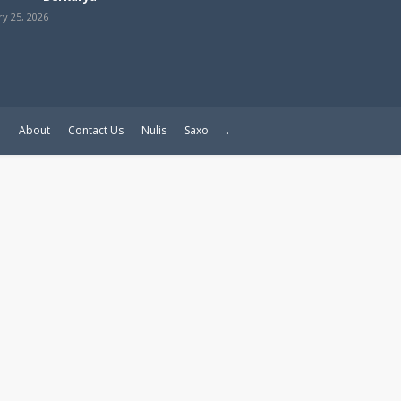
ry 25, 2026
e
About
Contact Us
Nulis
Saxo
.