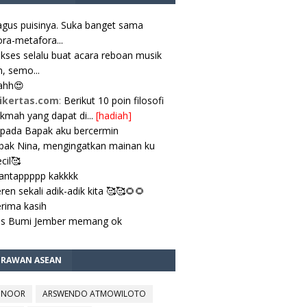
gus puisinya. Suka banget sama
ra-metafora...
kses selalu buat acara reboan musik
, semo...
ahh😍
ikertas.com
:
Berikut 10 poin filosofi
ikmah yang dapat di...
[hadiah]
pada Bapak aku bercermin
ak Nina, mengingatkan mainan ku
cil🥰
antappppp kakkkk
ren sekali adik-adik kita 🥰🥰🌻🌻
rima kasih
es Bumi Jember memang ok
TRAWAN ASEAN
 NOOR
ARSWENDO ATMOWILOTO