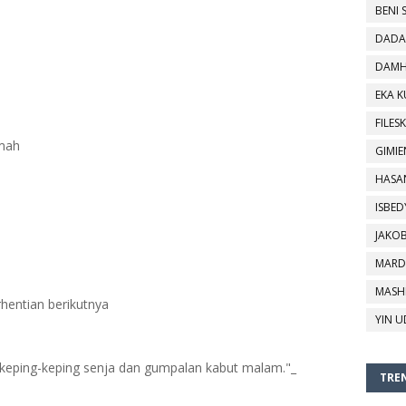
BENI 
DADA
DAMH
EKA 
FILESK
kmah
GIMIE
HASA
ISBED
JAKO
MARD
MASH
rhentian berikutnya
YIN U
i keping-keping senja dan gumpalan kabut malam."_
TREN