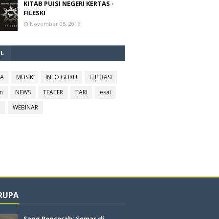
KITAB PUISI NEGERI KERTAS -
FILESKI
November 05, 2016
EL
RA
MUSIK
INFO GURU
LITERASI
n
NEWS
TEATER
TARI
esai
l
WEBINAR
 RUPA
Sang Pencerah: Semar di