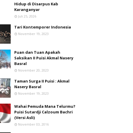
Hidup di Disarpus Kab
Karanganyar
Juli 25, 2026
Tari Kontemporer Indonesia
November 19, 2023
Puan dan Tuan Apakah
Saksikan II Puisi Akmal Nasery
Basral
November 20, 2023
Taman Surga II Puisi : Akmal
Nasery Basral
November 19, 2023
Wahai Pemuda Mana Telurmu?
Puisi Sutardji Calzoum Bachri
(Versi Asli)
November 03, 2016