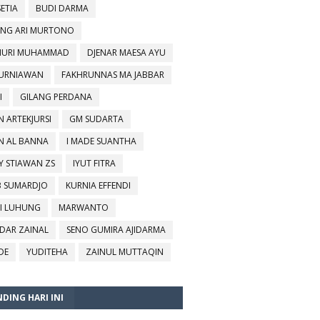
SETIA
BUDI DARMA
NG ARI MURTONO
URI MUHAMMAD
DJENAR MAESA AYU
KURNIAWAN
FAKHRUNNAS MA JABBAR
I
GILANG PERDANA
N ARTEKJURSI
GM SUDARTA
N AL BANNA
I MADE SUANTHA
Y STIAWAN ZS
IYUT FITRA
B SUMARDJO
KURNIA EFFENDI
I LUHUNG
MARWANTO
DAR ZAINAL
SENO GUMIRA AJIDARMA
DE
YUDITEHA
ZAINUL MUTTAQIN
DING HARI INI