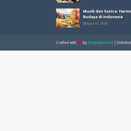
Musik dan Sastra: Harm
Budaya di Indonesia
April 07, 2024
Crafted with
by
TemplatesYard
| Distribu