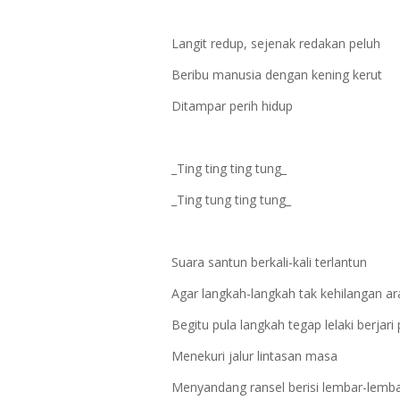
Langit redup, sejenak redakan peluh
Beribu manusia dengan kening kerut
Ditampar perih hidup
_Ting ting ting tung_
_Ting tung ting tung_
Suara santun berkali-kali terlantun
Agar langkah-langkah tak kehilangan ar
Begitu pula langkah tegap lelaki berjari
Menekuri jalur lintasan masa
Menyandang ransel berisi lembar-lemb