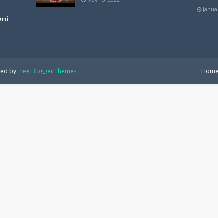
Janua
oni
ted by
Free Blogger Themes
Hom