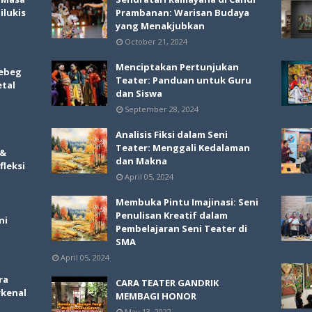
lukis
Prambanan: Warisan Budaya
yang Menakjubkan
October 21, 2024
Menciptakan Pertunjukan
ebeg
Teater: Panduan untuk Guru
etal
dan Siswa
September 28, 2024
Analisis Fiksi dalam Seni
Teater: Menggali Kedalaman
 &
dan Makna
fleksi
April 05, 2024
Membuka Pintu Imajinasi: Seni
Penulisan Kreatif dalam
ni
Pembelajaran Seni Teater di
SMA
April 05, 2024
ra
CARA TEATER GANDRIK
rkenal
MEMBAGI HONOR
May 13, 2022