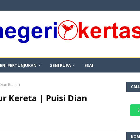
ENI PERTUNJUKAN
SENI RUPA
ESAI
 Dian Riasari
CAL
ur Kereta | Puisi Dian

KOM