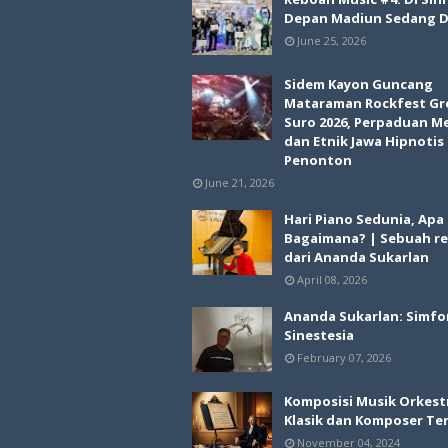
Depan Madiun Sedang Di
June 25, 2026
Sidem Kayon Guncang
Mataraman Rockfest Gr
Suro 2026, Perpaduan M
dan Etnik Jawa Hipnotis
Penonton
June 21, 2026
Hari Piano Sedunia, Apa
Bagaimana? | Sebuah re
dari Ananda Sukarlan
April 08, 2026
Ananda Sukarlan: Simfo
Sinestesia
February 07, 2026
Komposisi Musik Orkest
Klasik dan Komposer Te
November 04, 2024