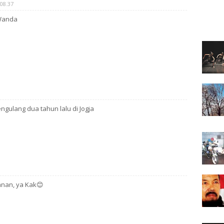
08.37
 Wanda
gulang dua tahun lalu di Jogja
nan, ya Kak😊