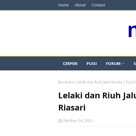
Home
About
Contact
CERPEN
PUISI
FORUM
S
Beranda
Lelaki dan Riuh Jalur Kereta | Puisi
Lelaki dan Riuh Jal
Riasari
Oktober 04, 2025