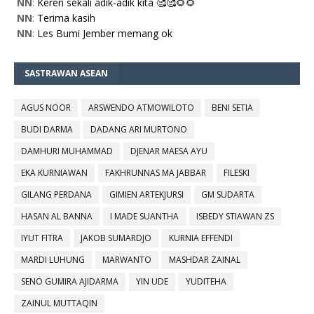
NN
:
Keren sekali adik-adik kita 🥰🥰🌻🌻
NN
:
Terima kasih
NN
:
Les Bumi Jember memang ok
SASTRAWAN ASEAN
AGUS NOOR
ARSWENDO ATMOWILOTO
BENI SETIA
BUDI DARMA
DADANG ARI MURTONO
DAMHURI MUHAMMAD
DJENAR MAESA AYU
EKA KURNIAWAN
FAKHRUNNAS MA JABBAR
FILESKI
GILANG PERDANA
GIMIEN ARTEKJURSI
GM SUDARTA
HASAN AL BANNA
I MADE SUANTHA
ISBEDY STIAWAN ZS
IYUT FITRA
JAKOB SUMARDJO
KURNIA EFFENDI
MARDI LUHUNG
MARWANTO
MASHDAR ZAINAL
SENO GUMIRA AJIDARMA
YIN UDE
YUDITEHA
ZAINUL MUTTAQIN