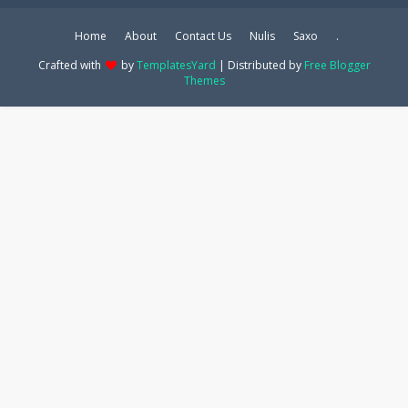
Home
About
Contact Us
Nulis
Saxo
.
Crafted with
by
TemplatesYard
| Distributed by
Free Blogger
Themes