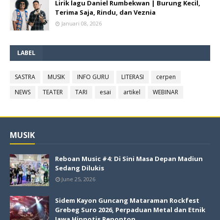
Lirik lagu Daniel Rumbekwan | Burung Kecil,
Terima Saja, Rindu, dan Veznia
Januari 08, 2026
LABEL
SASTRA
MUSIK
INFO GURU
LITERASI
cerpen
NEWS
TEATER
TARI
esai
artikel
WEBINAR
MUSIK
Reboan Music #4: Di Sini Masa Depan Madiun
Sedang Dilukis
June 25, 2026
Sidem Kayon Guncang Mataraman Rockfest
Grebeg Suro 2026, Perpaduan Metal dan Etnik
Jawa Hipnotis Penonton