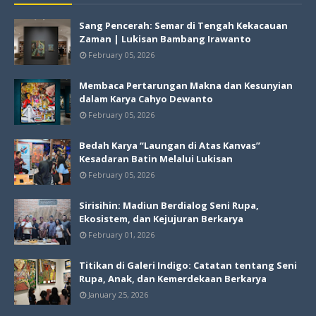
Sang Pencerah: Semar di Tengah Kekacauan
Zaman | Lukisan Bambang Irawanto
February 05, 2026
Membaca Pertarungan Makna dan Kesunyian
dalam Karya Cahyo Dewanto
February 05, 2026
Bedah Karya “Laungan di Atas Kanvas”
Kesadaran Batin Melalui Lukisan
February 05, 2026
Sirisihin: Madiun Berdialog Seni Rupa,
Ekosistem, dan Kejujuran Berkarya
February 01, 2026
Titikan di Galeri Indigo: Catatan tentang Seni
Rupa, Anak, dan Kemerdekaan Berkarya
January 25, 2026