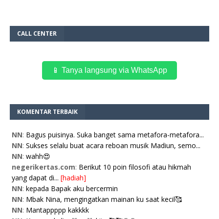
CALL CENTER
📱 Tanya langsung via WhatsApp
KOMENTAR TERBAIK
NN
:
Bagus puisinya. Suka banget sama metafora-metafora...
NN
:
Sukses selalu buat acara reboan musik Madiun, semo...
NN
:
wahh😍
negerikertas.com
:
Berikut 10 poin filosofi atau hikmah
yang dapat di...
[hadiah]
NN
:
kepada Bapak aku bercermin
NN
:
Mbak Nina, mengingatkan mainan ku saat kecil🥰
NN
:
Mantappppp kakkkk