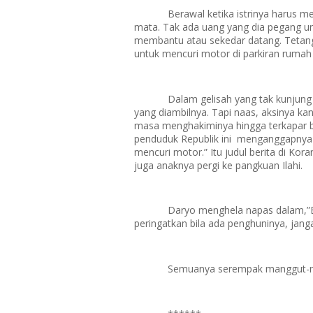
Berawal ketika istrinya harus m
mata. Tak ada uang yang dia pegang u
membantu atau sekedar datang. Tetangg
untuk mencuri motor di parkiran rumah 
Dalam gelisah yang tak kunjung r
yang diambilnya. Tapi naas, aksinya k
masa menghakiminya hingga terkapar b
penduduk Republik ini menganggapnya l
mencuri motor.” Itu judul berita di Kora
juga anaknya pergi ke pangkuan Ilahi.
Daryo menghela napas dalam,”Ba
peringatkan bila ada penghuninya, jang
Semuanya serempak manggut-ma