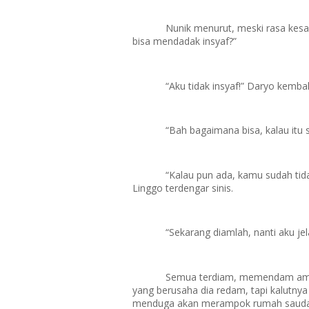
Nunik menurut, meski rasa kes
bisa mendadak insyaf?”
“Aku tidak insyaf!” Daryo kemba
“Bah bagaimana bisa, kalau itu 
“Kalau pun ada, kamu sudah tid
Linggo terdengar sinis.
“Sekarang diamlah, nanti aku je
Semua terdiam, memendam ama
yang berusaha dia redam, tapi kalutnya 
menduga akan merampok rumah saudara s