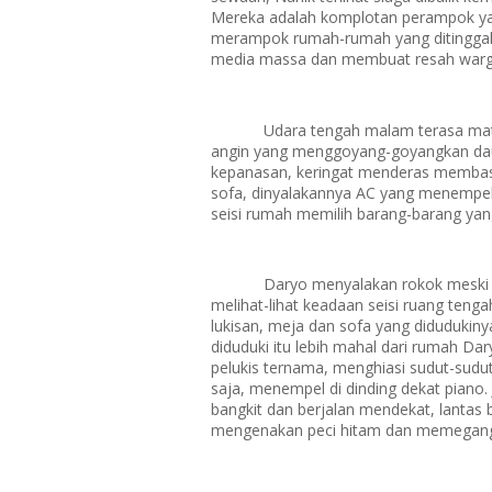
Mereka adalah komplotan perampok yang 
merampok rumah-rumah yang ditinggal
media massa dan membuat resah warga
Udara tengah malam terasa mati
angin yang menggoyang-goyangkan daun
kepanasan, keringat menderas membas
sofa, dinyalakannya AC yang menempel d
seisi rumah memilih barang-barang yang
Daryo menyalakan rokok meski 
melihat-lihat keadaan seisi ruang tenga
lukisan, meja dan sofa yang didudukin
diduduki itu lebih mahal dari rumah Dar
pelukis ternama, menghiasi sudut-sudut
saja, menempel di dinding dekat piano. 
bangkit dan berjalan mendekat, lantas be
mengenakan peci hitam dan memegang s