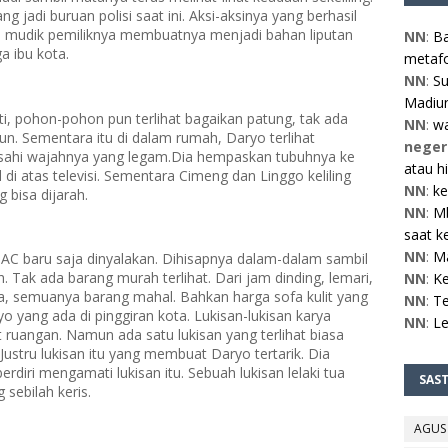
jadi buruan polisi saat ini. Aksi-aksinya yang berhasil
 mudik pemiliknya membuatnya menjadi bahan liputan
NN
:
Ba
 ibu kota.
metafo
NN
:
Su
Madiun
, pohon-pohon pun terlihat bagaikan patung, tak ada
NN
:
w
. Sementara itu di dalam rumah, Daryo terlihat
neger
ahi wajahnya yang legam.Dia hempaskan tubuhnya ke
atau h
i atas televisi. Sementara Cimeng dan Linggo keliling
NN
:
ke
 bisa dijarah.
NN
:
Mb
saat ke
NN
:
M
AC baru saja dinyalakan. Dihisapnya dalam-dalam sambil
h. Tak ada barang murah terlihat. Dari jam dinding, lemari,
NN
:
Ke
ya, semuanya barang mahal. Bahkan harga sofa kulit yang
NN
:
Te
yo yang ada di pinggiran kota. Lukisan-lukisan karya
NN
:
L
 ruangan. Namun ada satu lukisan yang terlihat biasa
Justru lukisan itu yang membuat Daryo tertarik. Dia
rdiri mengamati lukisan itu. Sebuah lukisan lelaki tua
SAS
ebilah keris.
AGUS