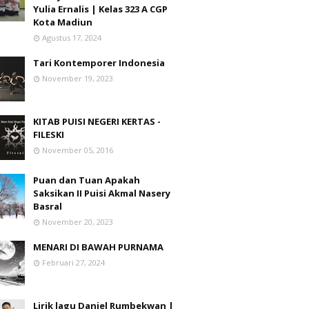
Yulia Ernalis | Kelas 323 A CGP
Kota Madiun
Agustus 17, 2024
Tari Kontemporer Indonesia
November 19, 2023
KITAB PUISI NEGERI KERTAS -
FILESKI
November 05, 2016
Puan dan Tuan Apakah
Saksikan II Puisi Akmal Nasery
Basral
November 20, 2023
MENARI DI BAWAH PURNAMA
Februari 27, 2024
Lirik lagu Daniel Rumbekwan |