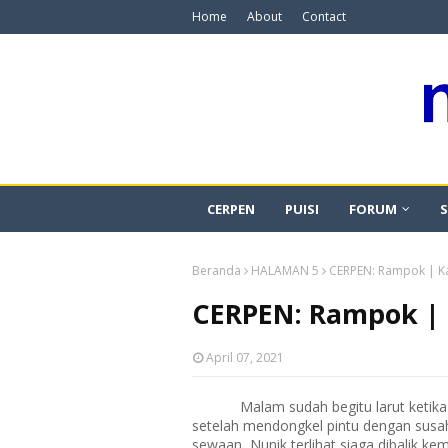
Home
About
Contact
CERPEN
PUISI
FORUM
S
Beranda
HALAMAN 5
CERPEN: Rampok | K
CERPEN: Rampok |
April 07, 2021
Malam sudah begitu larut keti
setelah mendongkel pintu dengan susa
sewaan, Nunik terlihat siaga dibalik ke