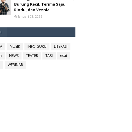
Burung Kecil, Terima Saja,
Rindu, dan Veznia
Januari 08, 2026
EL
RA
MUSIK
INFO GURU
LITERASI
n
NEWS
TEATER
TARI
esai
l
WEBINAR