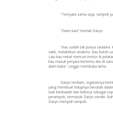
“Ternyata sama saja, rampok jug
“Diam kau!” bentak Daryo.
“Kau sudah tak punya saudara. 
sakit, melahirkan anakmu. Kau butuh u
Lalu kau nekat mencuri motor di pelatar
kau masuk penjara bertemu aku di sana.
alam baka.” Linggo membuka lama.
Daryo terdiam, Ingatannya kemba
yang membuat hidupnya berubah dalam 
taat beribadah dan bekerja sebagai so
perampok, termasuk Daryo sendiri. Bahk
Daryo menjadi rampok.