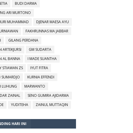
SETIA
BUDI DARMA
NG ARI MURTONO
URI MUHAMMAD
DJENAR MAESA AYU
KURNIAWAN
FAKHRUNNAS MA JABBAR
I
GILANG PERDANA
N ARTEKJURSI
GM SUDARTA
N AL BANNA
I MADE SUANTHA
Y STIAWAN ZS
IYUT FITRA
B SUMARDJO
KURNIA EFFENDI
I LUHUNG
MARWANTO
DAR ZAINAL
SENO GUMIRA AJIDARMA
DE
YUDITEHA
ZAINUL MUTTAQIN
DING HARI INI