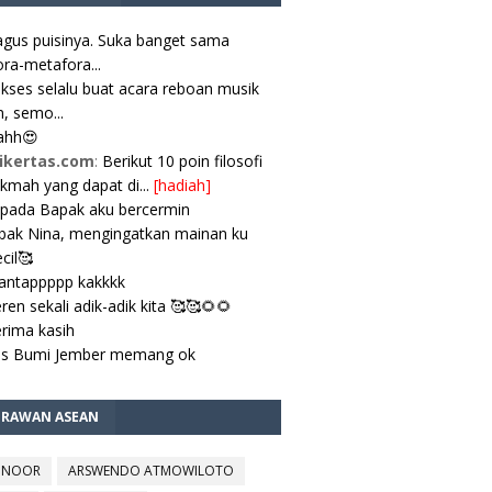
gus puisinya. Suka banget sama
ra-metafora...
kses selalu buat acara reboan musik
, semo...
ahh😍
ikertas.com
:
Berikut 10 poin filosofi
ikmah yang dapat di...
[hadiah]
pada Bapak aku bercermin
ak Nina, mengingatkan mainan ku
cil🥰
antappppp kakkkk
ren sekali adik-adik kita 🥰🥰🌻🌻
rima kasih
es Bumi Jember memang ok
TRAWAN ASEAN
 NOOR
ARSWENDO ATMOWILOTO