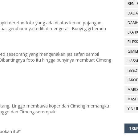
BENI 
DADA
iri deretan foto yang ada di atas lemari pajangan.
DAMH
uat gerahamnya terlihat mengeras. Bunyi gigi beradu
EKA 
FILESK
GIMIE
foto seseorang yang mengenakan jas safari sambil
Dibantingnya foto itu hingga bunyinya membuat Cimeng
HASA
ISBED
JAKO
MARD
MASH
datang, Linggo membawa koper dan Cimeng memangku
YIN U
 Linggo dan Cimeng serempak.
TREN
pokan itu!”