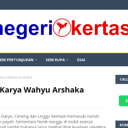
ENI PERTUNJUKAN
SENI RUPA
ESAI
arya Wahyu Arshaka
CAL
 Karya Wahyu Arshaka

ka Daryo, Cimeng dan Linggo berhasil memasuki rumah
h payah. Sementara Nunik nunggu di mobil avanza
KOM
mudi sambil matanya terus melihat-lihat keadaan sekeliling.