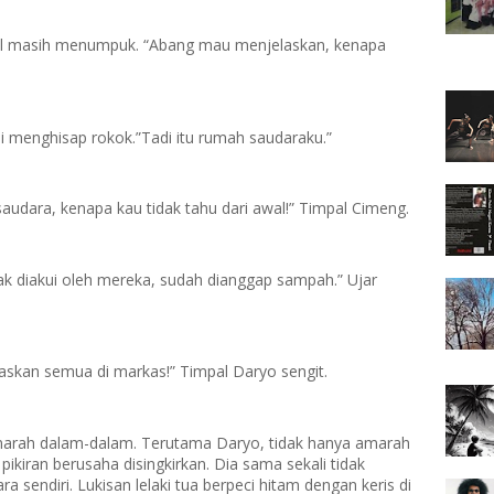
al masih menumpuk. “Abang mau menjelaskan, kenapa
li menghisap rokok.”Tadi itu rumah saudaraku.”
saudara, kenapa kau tidak tahu dari awal!” Timpal Cimeng.
ak diakui oleh mereka, sudah dianggap sampah.” Ujar
laskan semua di markas!” Timpal Daryo sengit.
rah dalam-dalam. Terutama Daryo, tidak hanya amarah
pikiran berusaha disingkirkan. Dia sama sekali tidak
endiri. Lukisan lelaki tua berpeci hitam dengan keris di