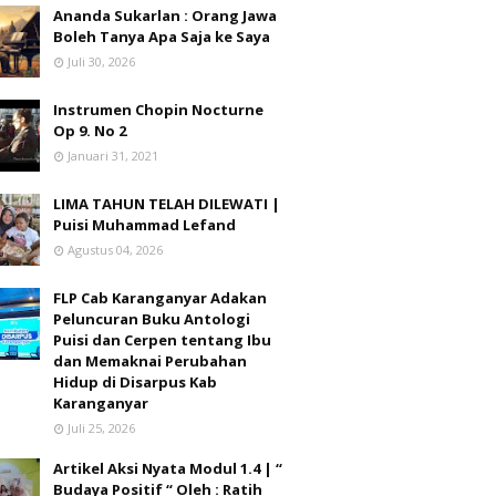
Ananda Sukarlan : Orang Jawa
Boleh Tanya Apa Saja ke Saya
Juli 30, 2026
Instrumen Chopin Nocturne
Op 9. No 2
Januari 31, 2021
LIMA TAHUN TELAH DILEWATI |
Puisi Muhammad Lefand
Agustus 04, 2026
FLP Cab Karanganyar Adakan
Peluncuran Buku Antologi
Puisi dan Cerpen tentang Ibu
dan Memaknai Perubahan
Hidup di Disarpus Kab
Karanganyar
Juli 25, 2026
Artikel Aksi Nyata Modul 1.4 | “
Budaya Positif “ Oleh : Ratih