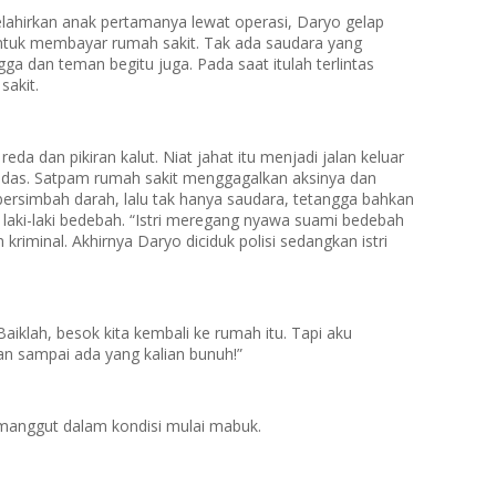
elahirkan anak pertamanya lewat operasi, Daryo gelap
ntuk membayar rumah sakit. Tak ada saudara yang
a dan teman begitu juga. Pada saat itulah terlintas
sakit.
eda dan pikiran kalut. Niat jahat itu menjadi jalan keluar
andas. Satpam rumah sakit menggagalkan aksinya dan
ersimbah darah, lalu tak hanya saudara, tetangga bahkan
aki-laki bedebah. “Istri meregang nyawa suami bedebah
n kriminal. Akhirnya Daryo diciduk polisi sedangkan istri
iklah, besok kita kembali ke rumah itu. Tapi aku
an sampai ada yang kalian bunuh!”
nggut dalam kondisi mulai mabuk.