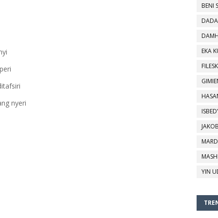
BENI 
DADA
DAMH
EKA 
yi
FILESK
peri
GIMIE
itafsiri
HASA
ng nyeri
ISBED
JAKO
MARD
MASH
YIN U
TREN