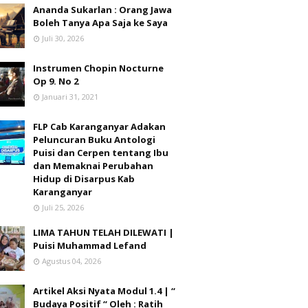
Ananda Sukarlan : Orang Jawa
Boleh Tanya Apa Saja ke Saya
Juli 30, 2026
Instrumen Chopin Nocturne
Op 9. No 2
Januari 31, 2021
FLP Cab Karanganyar Adakan
Peluncuran Buku Antologi
Puisi dan Cerpen tentang Ibu
dan Memaknai Perubahan
Hidup di Disarpus Kab
Karanganyar
Juli 25, 2026
LIMA TAHUN TELAH DILEWATI |
Puisi Muhammad Lefand
Agustus 04, 2026
Artikel Aksi Nyata Modul 1.4 | “
Budaya Positif “ Oleh : Ratih