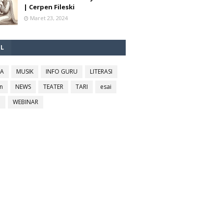
| Cerpen Fileski
Maret 23, 2024
EL
RA
MUSIK
INFO GURU
LITERASI
n
NEWS
TEATER
TARI
esai
l
WEBINAR