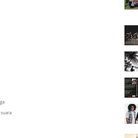
iga
 suara