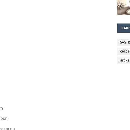
LAB
SAST
cerpe
artike
un
imbun
ar racun