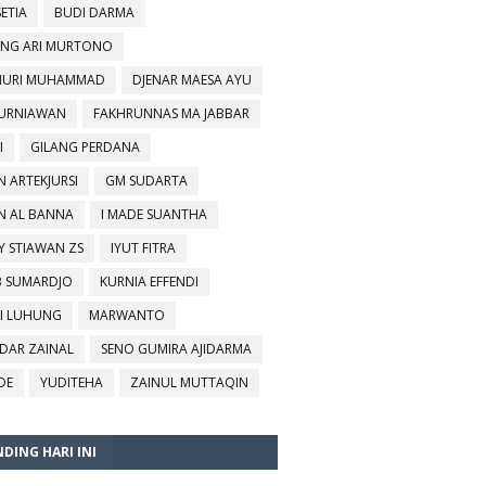
SETIA
BUDI DARMA
NG ARI MURTONO
URI MUHAMMAD
DJENAR MAESA AYU
KURNIAWAN
FAKHRUNNAS MA JABBAR
I
GILANG PERDANA
N ARTEKJURSI
GM SUDARTA
N AL BANNA
I MADE SUANTHA
Y STIAWAN ZS
IYUT FITRA
B SUMARDJO
KURNIA EFFENDI
I LUHUNG
MARWANTO
DAR ZAINAL
SENO GUMIRA AJIDARMA
DE
YUDITEHA
ZAINUL MUTTAQIN
DING HARI INI