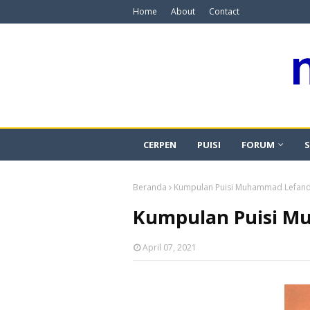
Home
About
Contact
CERPEN
PUISI
FORUM
S
Beranda
Kumpulan Puisi Muhammad Lefan
Kumpulan Puisi M
April 07, 2021