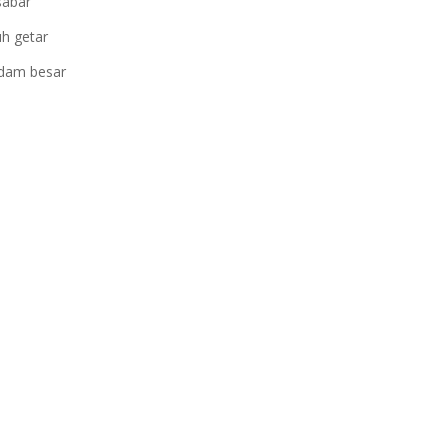
sabar
h getar
ndam besar