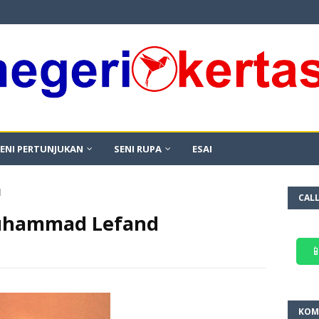
ENI PERTUNJUKAN
SENI RUPA
ESAI
d
CAL
uhammad Lefand

KOM