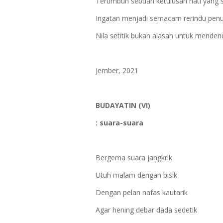
Tertimbun sebuah ketulusan hati yang 
Ingatan menjadi semacam rerindu penu
Nila setitik bukan alasan untuk mende
Jember, 2021
BUDAYATIN (VI)
: suara-suara
Bergema suara jangkrik
Utuh malam dengan bisik
Dengan pelan nafas kautarik
Agar hening debar dada sedetik