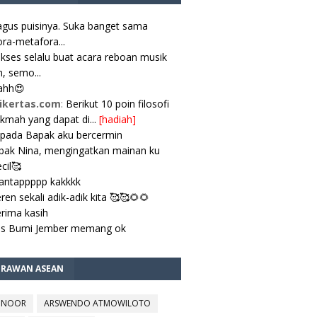
gus puisinya. Suka banget sama
ra-metafora...
kses selalu buat acara reboan musik
, semo...
ahh😍
ikertas.com
:
Berikut 10 poin filosofi
ikmah yang dapat di...
[hadiah]
pada Bapak aku bercermin
ak Nina, mengingatkan mainan ku
cil🥰
antappppp kakkkk
ren sekali adik-adik kita 🥰🥰🌻🌻
rima kasih
es Bumi Jember memang ok
TRAWAN ASEAN
 NOOR
ARSWENDO ATMOWILOTO