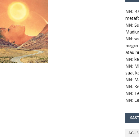
NN
:
Ba
metafo
NN
:
Su
Madiun
NN
:
w
neger
atau h
NN
:
ke
NN
:
Mb
saat ke
NN
:
M
NN
:
Ke
NN
:
Te
NN
:
L
SAS
AGUS