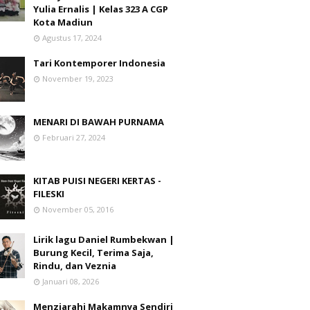
Yulia Ernalis | Kelas 323 A CGP
Kota Madiun
Agustus 17, 2024
Tari Kontemporer Indonesia
November 19, 2023
MENARI DI BAWAH PURNAMA
Februari 27, 2024
KITAB PUISI NEGERI KERTAS -
FILESKI
November 05, 2016
Lirik lagu Daniel Rumbekwan |
Burung Kecil, Terima Saja,
Rindu, dan Veznia
Januari 08, 2026
Menziarahi Makamnya Sendiri