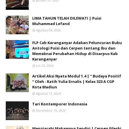
Januari 31, 2021
LIMA TAHUN TELAH DILEWATI | Puisi
Muhammad Lefand
Agustus 04, 2026
FLP Cab Karanganyar Adakan Peluncuran Buku
Antologi Puisi dan Cerpen tentang Ibu dan
Memaknai Perubahan Hidup di Disarpus Kab
Karanganyar
Juli 25, 2026
Artikel Aksi Nyata Modul 1.4 | “ Budaya Positif
“ Oleh : Ratih Yulia Ernalis | Kelas 323 A CGP
Kota Madiun
Agustus 17, 2024
Tari Kontemporer Indonesia
November 19, 2023
Menziarahi Makamnya Sendiri | Cerpen Fileski