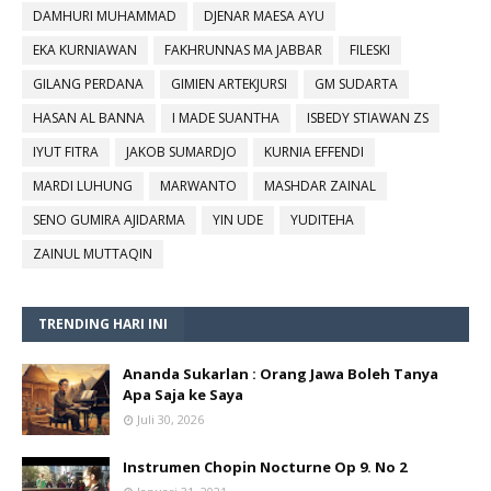
DAMHURI MUHAMMAD
DJENAR MAESA AYU
EKA KURNIAWAN
FAKHRUNNAS MA JABBAR
FILESKI
GILANG PERDANA
GIMIEN ARTEKJURSI
GM SUDARTA
HASAN AL BANNA
I MADE SUANTHA
ISBEDY STIAWAN ZS
IYUT FITRA
JAKOB SUMARDJO
KURNIA EFFENDI
MARDI LUHUNG
MARWANTO
MASHDAR ZAINAL
SENO GUMIRA AJIDARMA
YIN UDE
YUDITEHA
ZAINUL MUTTAQIN
TRENDING HARI INI
Ananda Sukarlan : Orang Jawa Boleh Tanya
Apa Saja ke Saya
Juli 30, 2026
Instrumen Chopin Nocturne Op 9. No 2