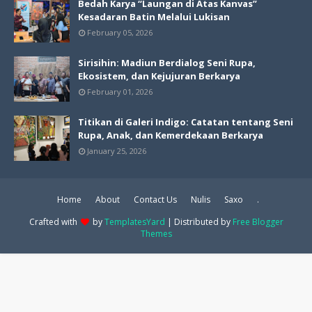
Bedah Karya “Laungan di Atas Kanvas”
Kesadaran Batin Melalui Lukisan
February 05, 2026
Sirisihin: Madiun Berdialog Seni Rupa,
Ekosistem, dan Kejujuran Berkarya
February 01, 2026
Titikan di Galeri Indigo: Catatan tentang Seni
Rupa, Anak, dan Kemerdekaan Berkarya
January 25, 2026
Home
About
Contact Us
Nulis
Saxo
.
Crafted with
by
TemplatesYard
| Distributed by
Free Blogger
Themes