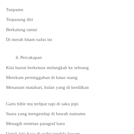
Tanpamu
Terpasung diri
Berkalung rantai
Di merah hitam nafas ini
Percakapan
Kini hasrat berkemas melangkah ke sebrang 
Merekam persinggahan di batas ruang
Menanam matahari, bulan yang di kerdilkan
Garis bibir mu terlipat rapi di saku pipi 
Suara yang mengendap di bawah namamu
Menagih rentetan paragraf baru 
Untuk kita baca di sudut jendela kusam