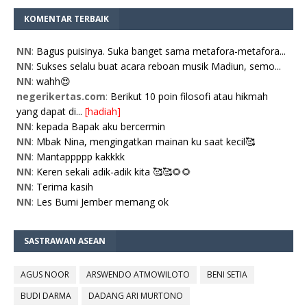
KOMENTAR TERBAIK
NN
:
Bagus puisinya. Suka banget sama metafora-metafora...
NN
:
Sukses selalu buat acara reboan musik Madiun, semo...
NN
:
wahh😍
negerikertas.com
:
Berikut 10 poin filosofi atau hikmah
yang dapat di...
[hadiah]
NN
:
kepada Bapak aku bercermin
NN
:
Mbak Nina, mengingatkan mainan ku saat kecil🥰
NN
:
Mantappppp kakkkk
NN
:
Keren sekali adik-adik kita 🥰🥰🌻🌻
NN
:
Terima kasih
NN
:
Les Bumi Jember memang ok
SASTRAWAN ASEAN
AGUS NOOR
ARSWENDO ATMOWILOTO
BENI SETIA
BUDI DARMA
DADANG ARI MURTONO