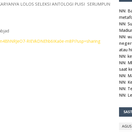
KARYANYA LOLOS SELEKSI ANTOLOGI PUISI SERUMPUN
NN
:
Ba
metafo
NN
:
Su
Madiun
 abjad
NN
:
w
rs/1n4BhNRJeO7-RIEVkDNEhb6IKa0e-m8PI?usp=sharing
neger
atau h
NN
:
ke
NN
:
Mb
saat ke
NN
:
M
NN
:
Ke
NN
:
Te
NN
:
L
SAS
AGUS