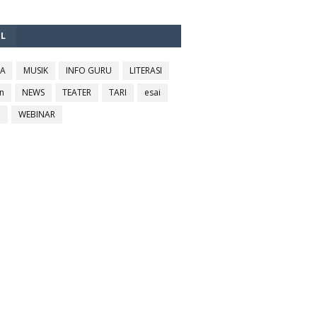
EL
RA
MUSIK
INFO GURU
LITERASI
n
NEWS
TEATER
TARI
esai
l
WEBINAR