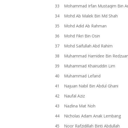
33
Mohammad Irfan Mustaqim Bin Ari
34
Mohd Ab Malek Bin Md Shah
35
Mohd Adid Ab Rahman
36
Mohd Fikri Bin Osin
37
Mohd Saifullah Abd Rahim
38
Muhammad Hamidee Bin Redzua
39
Muhammad Khairuddin Lim
40
Muhammad Lefand
41
Najuan Nabil Bin Abdul Ghani
42
Naufal Aziz
43
Nazlina Mat Noh
44
Nicholas Adam Anak Lembang
45
Noor Rafzidillah Binti Abdullah