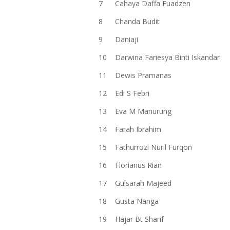
7
Cahaya Daffa Fuadzen
8
Chanda Budit
9
Daniaji
10
Darwina Fariesya Binti Iskandar
11
Dewis Pramanas
12
Edi S Febri
13
Eva M Manurung
14
Farah Ibrahim
15
Fathurrozi Nuril Furqon
16
Florianus Rian
17
Gulsarah Majeed
18
Gusta Nanga
19
Hajar Bt Sharif