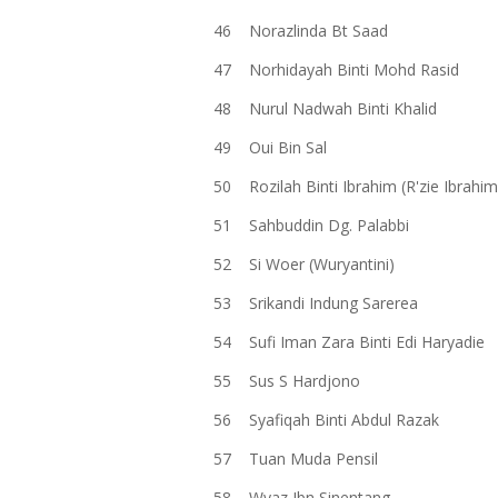
46
Norazlinda Bt Saad
47
Norhidayah Binti Mohd Rasid
48
Nurul Nadwah Binti Khalid
49
Oui Bin Sal
50
Rozilah Binti Ibrahim (R'zie Ibrahim
51
Sahbuddin Dg. Palabbi
52
Si Woer (Wuryantini)
53
Srikandi Indung Sarerea
54
Sufi Iman Zara Binti Edi Haryadie
55
Sus S Hardjono
56
Syafiqah Binti Abdul Razak
57
Tuan Muda Pensil
58
Wyaz Ibn Sinentang