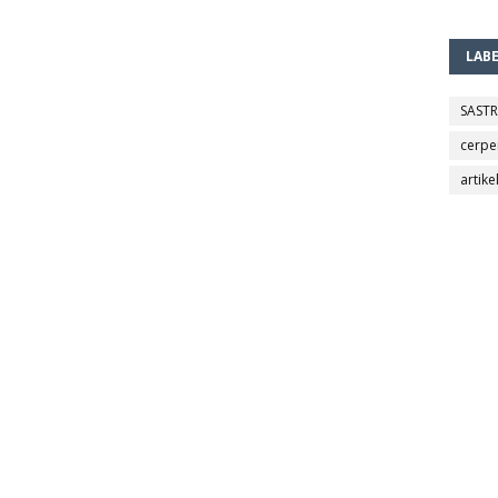
LAB
SAST
cerpe
artike