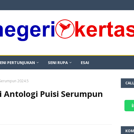
ENI PERTUNJUKAN
SENI RUPA
ESAI
i Serumpun 2024.5
CAL
i Antologi Puisi Serumpun

KOM