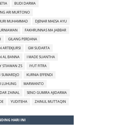
SETIA
BUDI DARMA
NG ARI MURTONO
URI MUHAMMAD
DJENAR MAESA AYU
KURNIAWAN
FAKHRUNNAS MA JABBAR
I
GILANG PERDANA
N ARTEKJURSI
GM SUDARTA
N AL BANNA
I MADE SUANTHA
Y STIAWAN ZS
IYUT FITRA
B SUMARDJO
KURNIA EFFENDI
I LUHUNG
MARWANTO
DAR ZAINAL
SENO GUMIRA AJIDARMA
DE
YUDITEHA
ZAINUL MUTTAQIN
DING HARI INI