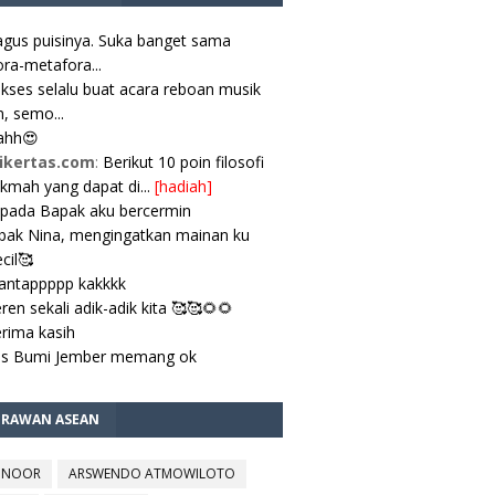
gus puisinya. Suka banget sama
ra-metafora...
kses selalu buat acara reboan musik
, semo...
ahh😍
ikertas.com
:
Berikut 10 poin filosofi
ikmah yang dapat di...
[hadiah]
pada Bapak aku bercermin
ak Nina, mengingatkan mainan ku
cil🥰
antappppp kakkkk
ren sekali adik-adik kita 🥰🥰🌻🌻
rima kasih
es Bumi Jember memang ok
TRAWAN ASEAN
 NOOR
ARSWENDO ATMOWILOTO