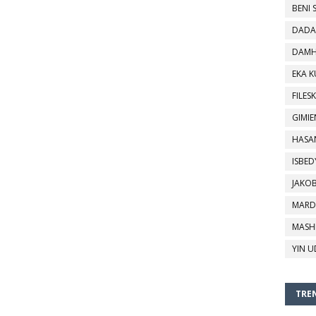
BENI 
DADA
DAMH
EKA 
FILESK
GIMIE
HASA
ISBED
JAKO
MARD
MASH
YIN U
TREN