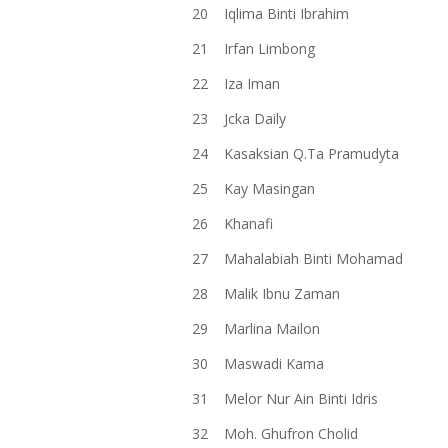
20
Iqlima Binti Ibrahim
21
Irfan Limbong
22
Iza Iman
23
Jcka Daily
24
Kasaksian Q.Ta Pramudyta
25
Kay Masingan
26
Khanafi
27
Mahalabiah Binti Mohamad
28
Malik Ibnu Zaman
29
Marlina Mailon
30
Maswadi Kama
31
Melor Nur Ain Binti Idris
32
Moh. Ghufron Cholid