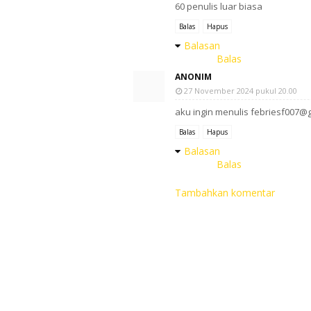
60 penulis luar biasa
Balas
Hapus
Balasan
Balas
ANONIM
27 November 2024 pukul 20.00
aku ingin menulis febriesf007@
Balas
Hapus
Balasan
Balas
Tambahkan komentar