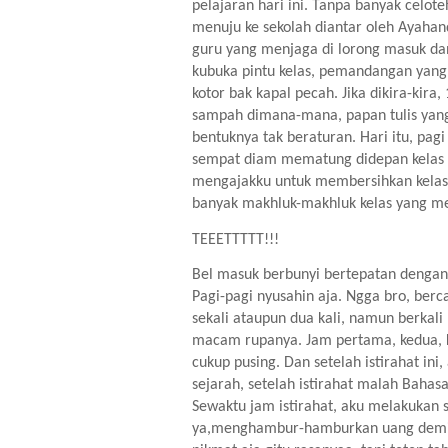
pelajaran hari ini. Tanpa banyak celo
menuju ke sekolah diantar oleh Ayahand
guru yang menjaga di lorong masuk dan 
kubuka pintu kelas, pemandangan yang pe
kotor bak kapal pecah. Jika dikira-kira, 
sampah dimana-mana, papan tulis yang 
bentuknya tak beraturan. Hari itu, pagi
sempat diam mematung didepan kelas se
mengajakku untuk membersihkan kelas
banyak makhluk-makhluk kelas yang m
TEEETTTTT!!!
Bel masuk berbunyi bertepatan dengan 
Pagi-pagi nyusahin aja. Ngga bro, berc
sekali ataupun dua kali, namun berkali
macam rupanya. Jam pertama, kedua, ket
cukup pusing. Dan setelah istirahat ini
sejarah, setelah istirahat malah Bahasa
Sewaktu jam istirahat, aku melakukan sa
ya,menghambur-hamburkan uang demi 