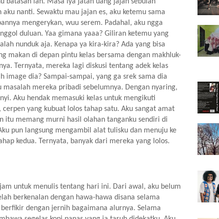
hu batasan lah. Masa iya jatah uang jajan sebulan 
ah aku nanti. Sewaktu mau jajan es, aku ketemu sama 
pannya mengerykan, wuu serem. Padahal, aku ngga 
enggol duluan. Yaa gimana yaaa? Giliran ketemu yang 
lah nunduk aja. Kenapa ya kira-kira? Ada yang bisa 
sung makan di depan pintu kelas bersama dengan makhluk-
a. Ternyata, mereka lagi diskusi tentang adek kelas 
h image dia? Sampai-sampai, yang ga srek sama dia 
u masalah mereka pribadi sebelumnya. Dengan nyaring, 
yi. Aku hendak memasuki kelas untuk mengikuti 
 cerpen yang kubuat lolos tahap satu. Aku sangat amat 
en itu memang murni hasil olahan tanganku sendiri di 
ku pun langsung mengambil alat tulisku dan menuju ke 
ahap kedua. Ternyata, banyak dari mereka yang lolos. 
jam untuk menulis tentang hari ini. Dari awal, aku belum 
elah berkenalan dengan hawa-hawa disana selama 
berfikir dengan jernih bagaimana alurnya. Selama 
bawa segelas kopi panas yang ia taruh didekatku. Aku 