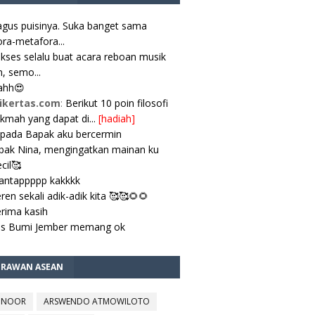
gus puisinya. Suka banget sama
ra-metafora...
kses selalu buat acara reboan musik
, semo...
ahh😍
ikertas.com
:
Berikut 10 poin filosofi
ikmah yang dapat di...
[hadiah]
pada Bapak aku bercermin
ak Nina, mengingatkan mainan ku
cil🥰
antappppp kakkkk
ren sekali adik-adik kita 🥰🥰🌻🌻
rima kasih
es Bumi Jember memang ok
TRAWAN ASEAN
 NOOR
ARSWENDO ATMOWILOTO