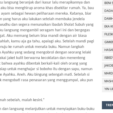
u langsung beranjak dari kasur lalu merapikannya dan 
BENI 
ku bisa menghirup aroma khas disekitar rumah. Ya, bau 
DADA
 ayam sebagai hewan peliharaan mereka. Katanya, biar 
DAMH
tan yang harus aku lakukan setelah membuka jendela 
wudhu dan segera menunaikan ibadah Sholat Subuh yang 
EKA 
aku langsung mengambil seragam hari ini dan bergegas 
FILESK
at. Aku memang belum bisa mandi dengan air biasa 
ahlah, kamu aja ga tahu, apalagi aku. Setelah mandi pagi 
GIMIE
nuju ke rumah untuk menata buku. Namun langkah 
HASA
 Ayahku yang sedang mengobrol dengan seorang lelaki 
ISBED
ai jaket kulit berwarna kecoklatan dan menenteng 
t bahwa ayahku dibentak berkali-kali oleh orang yang 
JAKO
-siap untuk menghajar si boboho itu dengan sapu, namun 
MARD
 Ayahku. Aneh. Aku bingung setengah mati. Setelah si 
k mengobati rasa penasaran yang menggumpal, aku pun 
MASH
YIN U
mah sebelah, malah kesini.”
TREN
dan langsung melanjutkan untuk menyiapkan buku-buku 