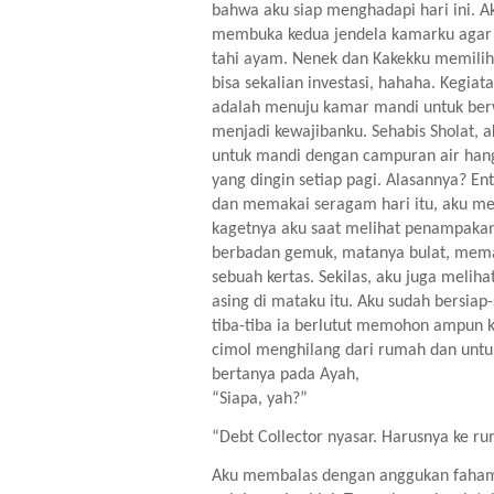
bahwa aku siap menghadapi hari ini. Ak
membuka kedua jendela kamarku agar a
tahi ayam. Nenek dan Kakekku memilih
bisa sekalian investasi, hahaha. Kegia
adalah menuju kamar mandi untuk ber
menjadi kewajibanku. Sehabis Sholat, 
untuk mandi dengan campuran air hang
yang dingin setiap pagi. Alasannya? Ent
dan memakai seragam hari itu, aku me
kagetnya aku saat melihat penampakan
berbadan gemuk, matanya bulat, memak
sebuah kertas. Sekilas, aku juga meliha
asing di mataku itu. Aku sudah bersiap
tiba-tiba ia berlutut memohon ampun ke
cimol menghilang dari rumah dan untu
bertanya pada Ayah,
“Siapa, yah?”
“Debt Collector nyasar. Harusnya ke ru
Aku membalas dengan anggukan faham 