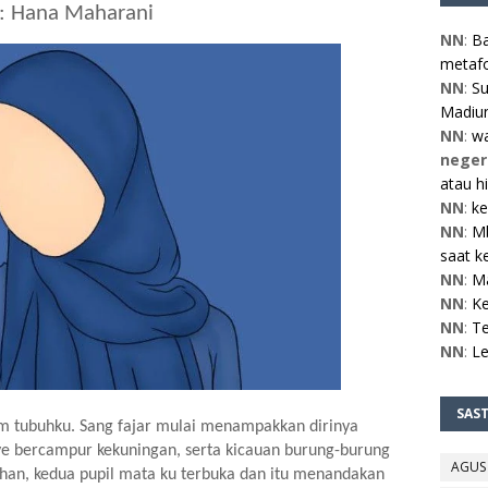
: Hana Maharani
NN
:
Ba
metafo
NN
:
Su
Madiun
NN
:
w
neger
atau h
NN
:
ke
NN
:
Mb
saat ke
NN
:
M
NN
:
Ke
NN
:
Te
NN
:
L
SAS
m tubuhku. Sang fajar mulai menampakkan dirinya 
ye bercampur kekuningan, serta kicauan burung-burung 
AGUS
han, kedua pupil mata ku terbuka dan itu menandakan 