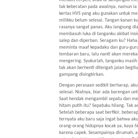
tak keberatan pada awalnya, namun ia
kertas HVS yang aku gunakan untuk menu
milikku belum selesai. Tangan kanan ku 
rasanya sangat panas. Aku langsung dia
membasuh luka di tanganku akibat insiden
salep dan diperban. Seragam ku? Haha, 
meminta maaf kepadaku dan guru-guru
lembaran baru, lalu nanti akan mereka 
mengering. Syukurlah, tanganku masih b
tak akan berhenti ditengah jalan begit
gampang disingkirkan.
Dengan perasaan sedikit berharap, aku
selesai. Niatnya, biar ada barengan untu
Saat hendak mengambil sepatu dan mem
hitam putih itu? Sepatuku hilang. Tak a
Setelah beberapa saat berfikir, bebera
ternyata aku baru saja ingat bahwa aku
orang-orang hidupnya kocak ya, kaya hi
karena capek. Sesampainya dirumah, 