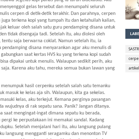
 menyenggol gelas tersebut dan menumpahi seluruh 
lis cerpen di detik-detik terakhir. Dan parahnya, cerpen 
juga terkena kopi yang tumpah itu dan ketahuilah kalian, 
jak keluar oleh salah satu guru pendamping disana untuk 
LAB
 tidak disengaja tadi. Setelah itu, aku diolesi oleh 
tentu saja berwarna coklat. Namun setelah itu, ia 
 pendamping disana menyarankan agar aku menulis di 
SAST
gabungkan saat kertas HVS ku yang terkena kopi sudah 
cerpe
isa dipakai untuk menulis. Walaupun sedikit perih, aku 
artike
u saja. Karena aku tahu, mereka semua bukan lawan yang 
 menumpuk hasil cerpenku setelah salah satu temanku 
k masuk ke kelas aja sih. Walaupun, kita ga sekelas.  
asuki kelas, aku terkejut. Kemana perginya pasangan 
da wujudnya di rak sepatu sana. Panik? Jangan ditanya. 
pa saat mengingat-ingat dimana sepatu ku berada, 
 pergi ke perpustakaan ini memakai sandal. Kadang 
dupku. Setelah menjalani hari itu, aku langsung pulang 
aku langsung mengganti seragamku dan menonton TV 