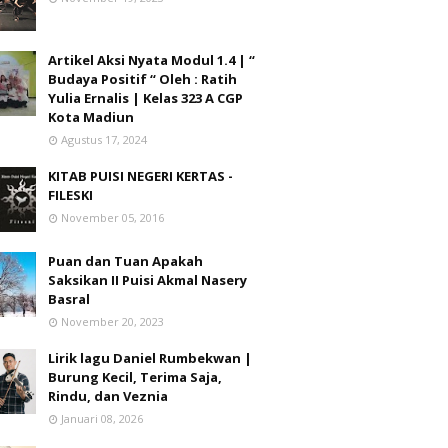
Artikel Aksi Nyata Modul 1.4 | “
Budaya Positif “ Oleh : Ratih
Yulia Ernalis | Kelas 323 A CGP
Kota Madiun
Agustus 17, 2024
KITAB PUISI NEGERI KERTAS -
FILESKI
November 05, 2016
Puan dan Tuan Apakah
Saksikan II Puisi Akmal Nasery
Basral
November 20, 2023
Lirik lagu Daniel Rumbekwan |
Burung Kecil, Terima Saja,
Rindu, dan Veznia
Januari 08, 2026