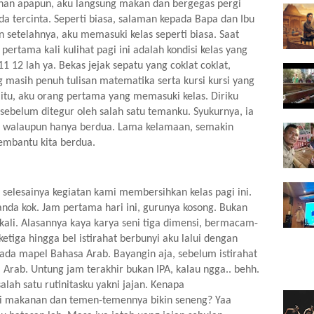
tehan apapun, aku langsung makan dan bergegas pergi 
a tercinta. Seperti biasa, salaman kepada Bapa dan Ibu 
setelahnya, aku memasuki kelas seperti biasa. Saat 
rtama kali kulihat pagi ini adalah kondisi kelas yang 
11 12 lah ya. Bekas jejak sepatu yang coklat coklat, 
masih penuh tulisan matematika serta kursi kursi yang 
 itu, aku orang pertama yang memasuki kelas. Diriku 
belum ditegur oleh salah satu temanku. Syukurnya, ia 
 walaupun hanya berdua. Lama kelamaan, semakin 
embantu kita berdua.
selesainya kegiatan kami membersihkan kelas pagi ini. 
anda kok. Jam pertama hari ini, gurunya kosong. Bukan 
 kali. Alasannya kaya karya seni tiga dimensi, bermacam-
iga hingga bel istirahat berbunyi aku lalui dengan 
, ada mapel Bahasa Arab. Bayangin aja, sebelum istirahat 
 Arab. Untung jam terakhir bukan IPA, kalau ngga.. behh. 
lah satu rutinitasku yakni jajan. Kenapa 
makanan dan temen-temennya bikin seneng? Yaa 