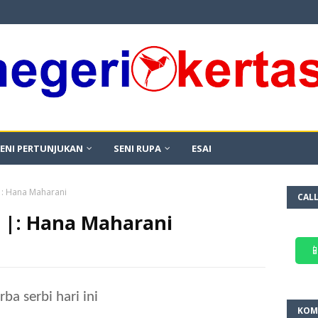
ENI PERTUNJUKAN
SENI RUPA
ESAI
 |: Hana Maharani
CAL
ni |: Hana Maharani

rba serbi hari ini
KOM