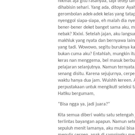
nikmat aja gitu rasanyaa, tapi tetep ta
dihabisin sehari. Yang ada, ditoyor Ay
gerombolan adek-adek kelas yang tata
nyenggol siapa-siapa, eh malah dia ny
bener-bener deket banget sama aku, ma
nebak? Xixixi. Setelah jajan, aku lang
makhluk yang nyata dan bernyawa lainny
yang tadi. Wowowo, segitu buruknya ka
bukan cuma aku? Entahlah, mungkin it
keras nan menggema, bel masuk berbun
pelajaran selanjutnya. Namun ternyata,
senang disitu. Karena sejujurnya, cerp
waktu hanya dua jam. Wuishh kereen. A
perpustakaan untuk mengikuti seleksi t
Hatiku bergumam,
“Bisa ngga ya, jadi juara?”
Kita semua diberi waktu satu setengah 
terlintas bayangan apapun. Namun set
sepuluh menit lamanya, aku mulai bisa 
menulis cerpen, anak di sampingku mem