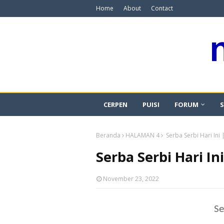
Home
About
Contact
CERPEN
PUISI
FORUM
S
Beranda
HALAMAN 4
Serba Serbi Hari Ini
Serba Serbi Hari I
November 23, 2022
Se