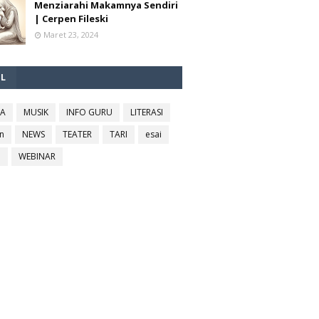
Menziarahi Makamnya Sendiri
| Cerpen Fileski
Maret 23, 2024
EL
RA
MUSIK
INFO GURU
LITERASI
n
NEWS
TEATER
TARI
esai
l
WEBINAR