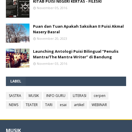
KITAB PUISI NEGERI KERTAS - FILESKI
November 05, 2016
Puan dan Tuan Apakah Saksikan II Puisi Akmal
Nasery Basral
November 20, 2023
Launching Antologi Puisi Bilingual “Penulis
Mantra/The Mantra Writer” di Bandung
November 03, 2016
LABEL
SASTRA
MUSIK
INFO GURU
LITERASI
cerpen
NEWS
TEATER
TARI
esai
artikel
WEBINAR
MUSIK