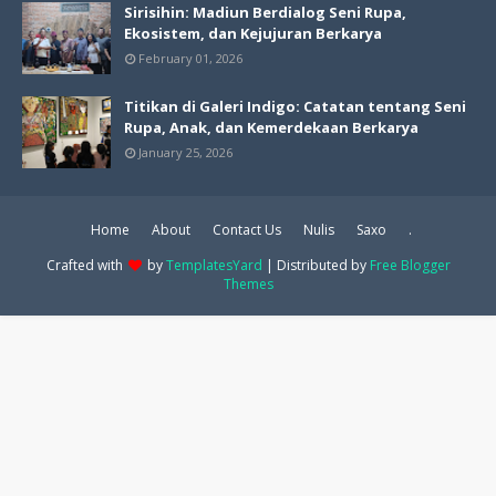
Sirisihin: Madiun Berdialog Seni Rupa,
Ekosistem, dan Kejujuran Berkarya
February 01, 2026
Titikan di Galeri Indigo: Catatan tentang Seni
Rupa, Anak, dan Kemerdekaan Berkarya
January 25, 2026
Home
About
Contact Us
Nulis
Saxo
.
Crafted with
by
TemplatesYard
| Distributed by
Free Blogger
Themes