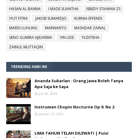
HASAN AL BANNA
I MADE SUANTHA
ISBEDY STIAWAN ZS
IYUT FITRA
JAKOB SUMARDJO
KURNIA EFFENDI
MARDI LUHUNG
MARWANTO
MASHDAR ZAINAL
SENO GUMIRA AJIDARMA
YIN UDE
YUDITEHA
ZAINUL MUTTAQIN
TRENDING HARI INI
Ananda Sukarlan : Orang Jawa Boleh Tanya
Apa Saja ke Saya
Juli 30, 2026
Instrumen Chopin Nocturne Op 9. No 2
Januari 31, 2021
LIMA TAHUN TELAH DILEWATI | Puisi