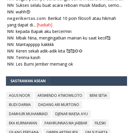
NN
:
Sukses selalu buat acara reboan musik Madiun, semo...
NN
:
wahh😍
negerikertas.com
:
Berikut 10 poin filosofi atau hikmah
yang dapat di...
[hadiah]
NN
:
kepada Bapak aku bercermin
NN
:
Mbak Nina, mengingatkan mainan ku saat kecil🥰
NN
:
Mantappppp kakkkk
NN
:
Keren sekali adik-adik kita 🥰🥰🌻🌻
NN
:
Terima kasih
NN
:
Les Bumi Jember memang ok
SASTRAWAN ASEAN
AGUS NOOR
ARSWENDO ATMOWILOTO
BENI SETIA
BUDI DARMA
DADANG ARI MURTONO
DAMHURI MUHAMMAD
DJENAR MAESA AYU
EKA KURNIAWAN
FAKHRUNNAS MA JABBAR
FILESKI
GILANG PERDANA
GIMIEN ARTEKJURSI
GM SUDARTA