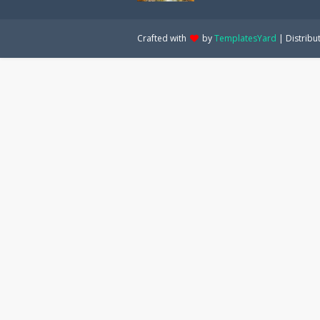
Crafted with
by
TemplatesYard
| Distribu