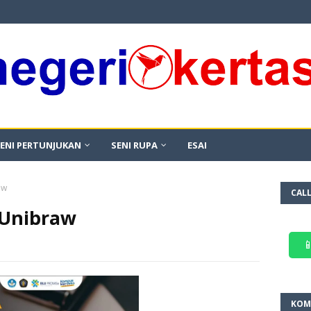
ENI PERTUNJUKAN
SENI RUPA
ESAI
aw
CAL
 Unibraw

KOM