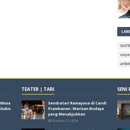
LAB
SAST
cerpe
artike
TEATER | TARI
SENI
i Masa
Sendratari Ramayana di Candi
lukis
Prambanan: Warisan Budaya
yang Menakjubkan
October 21, 2024