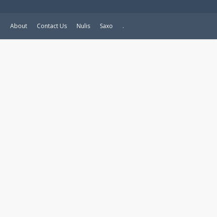
e
About
Contact Us
Nulis
Saxo
.