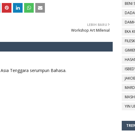
BENI 
DADA
DAMH
LEBIH BARU
Workshop Art Millenial
EKA 
FILESK
GIMIE
HASA
ISBED
aya Asia Tenggara serumpun Bahasa.
JAKO
MARD
MASH
YIN U
TREN