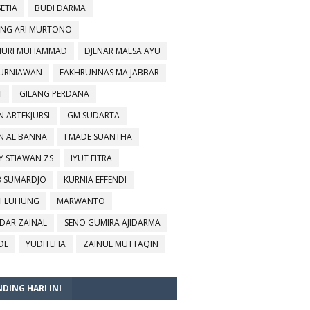
SETIA
BUDI DARMA
NG ARI MURTONO
URI MUHAMMAD
DJENAR MAESA AYU
KURNIAWAN
FAKHRUNNAS MA JABBAR
I
GILANG PERDANA
N ARTEKJURSI
GM SUDARTA
N AL BANNA
I MADE SUANTHA
Y STIAWAN ZS
IYUT FITRA
B SUMARDJO
KURNIA EFFENDI
I LUHUNG
MARWANTO
DAR ZAINAL
SENO GUMIRA AJIDARMA
DE
YUDITEHA
ZAINUL MUTTAQIN
DING HARI INI