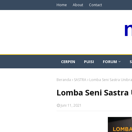
Home
About
Contact
CERPEN
PUISI
FORUM
S
Beranda
SASTRA
Lomba Seni Sastra Unibr
Lomba Seni Sastra
Juni 11, 2021