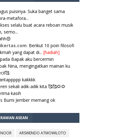
gus puisinya. Suka banget sama
ra-metafora...
kses selalu buat acara reboan musik
, semo...
ahh😍
ikertas.com
:
Berikut 10 poin filosofi
ikmah yang dapat di...
[hadiah]
pada Bapak aku bercermin
ak Nina, mengingatkan mainan ku
cil🥰
antappppp kakkkk
ren sekali adik-adik kita 🥰🥰🌻🌻
rima kasih
es Bumi Jember memang ok
TRAWAN ASEAN
 NOOR
ARSWENDO ATMOWILOTO