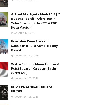
Artikel Aksi Nyata Modul 1.4 | “
Budaya Positif “ Oleh : Ratih
Yulia Ernalis | Kelas 323 A CGP
Kota Madiun
Agustus 17, 2024
Puan dan Tuan Apakah
Saksikan II Puisi Akmal Nasery
Basral
November 20, 2023
Wahai Pemuda Mana Telurmu?
Puisi Sutardji Calzoum Bachri
(Versi Asli)
November 03, 2016
KITAB PUISI NEGERI KERTAS -
FILESKI
November 05, 2016