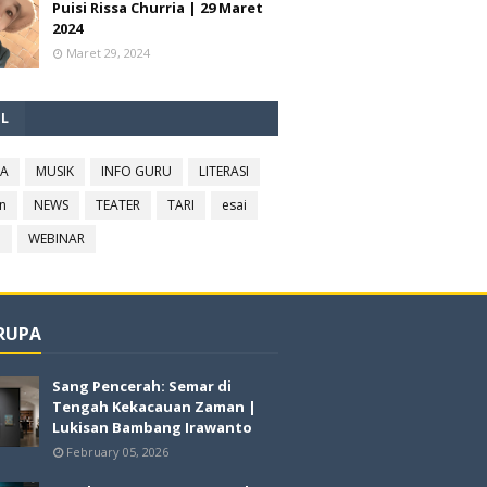
Puisi Rissa Churria | 29 Maret
2024
Maret 29, 2024
EL
RA
MUSIK
INFO GURU
LITERASI
n
NEWS
TEATER
TARI
esai
l
WEBINAR
 RUPA
Sang Pencerah: Semar di
Tengah Kekacauan Zaman |
Lukisan Bambang Irawanto
February 05, 2026