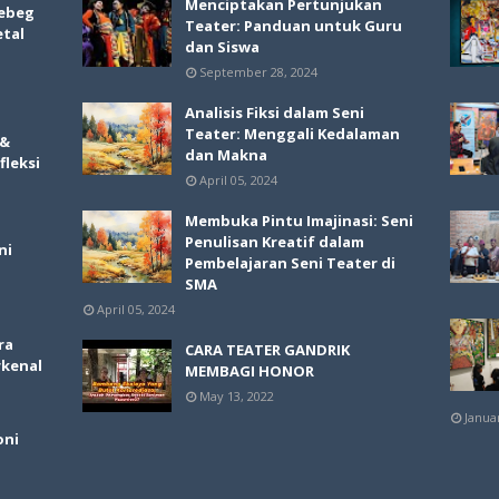
Menciptakan Pertunjukan
ebeg
Teater: Panduan untuk Guru
etal
dan Siswa
September 28, 2024
Analisis Fiksi dalam Seni
Teater: Menggali Kedalaman
 &
dan Makna
fleksi
April 05, 2024
Membuka Pintu Imajinasi: Seni
Penulisan Kreatif dalam
ni
Pembelajaran Seni Teater di
SMA
April 05, 2024
ra
CARA TEATER GANDRIK
rkenal
MEMBAGI HONOR
May 13, 2022
Janua
oni