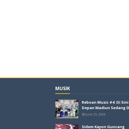
MUSIK
Reboan Music #4: Di Sin
Depan Madiun Sedang Di
June 25, 2026
Sidem Kayon Guncang