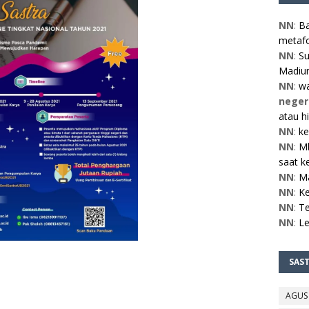
NN
:
Ba
metafo
NN
:
Su
Madiun
NN
:
w
neger
atau h
NN
:
ke
NN
:
Mb
saat ke
NN
:
M
NN
:
Ke
NN
:
Te
NN
:
L
SAS
AGUS