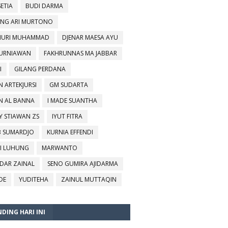
SETIA
BUDI DARMA
NG ARI MURTONO
URI MUHAMMAD
DJENAR MAESA AYU
KURNIAWAN
FAKHRUNNAS MA JABBAR
I
GILANG PERDANA
N ARTEKJURSI
GM SUDARTA
N AL BANNA
I MADE SUANTHA
Y STIAWAN ZS
IYUT FITRA
B SUMARDJO
KURNIA EFFENDI
I LUHUNG
MARWANTO
DAR ZAINAL
SENO GUMIRA AJIDARMA
DE
YUDITEHA
ZAINUL MUTTAQIN
DING HARI INI