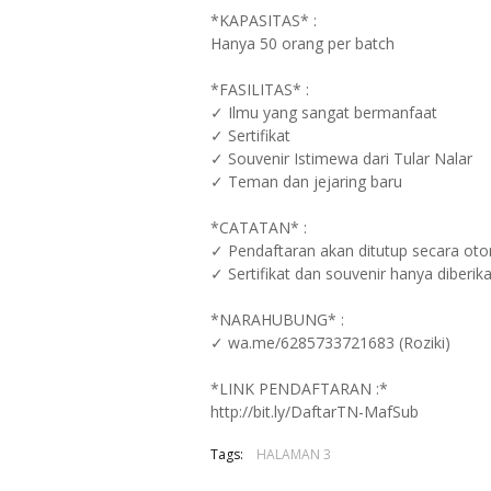
*KAPASITAS* :
Hanya 50 orang per batch
*FASILITAS* :
✓ Ilmu yang sangat bermanfaat
✓ Sertifikat
✓ Souvenir Istimewa dari Tular Nalar
✓ Teman dan jejaring baru
*CATATAN* :
✓ Pendaftaran akan ditutup secara oto
✓ Sertifikat dan souvenir hanya diberi
*NARAHUBUNG* :
✓ wa.me/6285733721683 (Roziki)
*LINK PENDAFTARAN :*
http://bit.ly/DaftarTN-MafSub
Tags:
HALAMAN 3