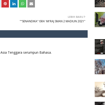
LEBIH BARU
""SENANDIKA" ISRA' MI'RAJ SMAN 2 MADIUN 2021"
aya Asia Tenggara serumpun Bahasa.