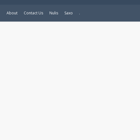
e
About
Contact Us
Nulis
Saxo
.