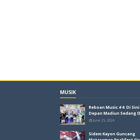
MUSIK
Reboan Music #4: Di Sin
Depan Madiun Sedang Di
June 25, 2026
Sidem Kayon Guncang
Mataraman Rockfest Gr