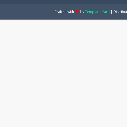
Crafted with
by
TemplatesYard
| Distribu