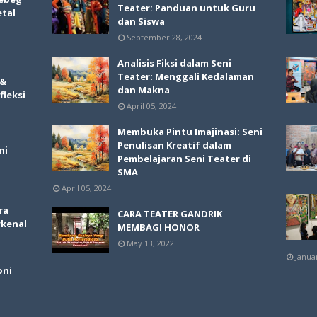
Teater: Panduan untuk Guru
etal
dan Siswa
September 28, 2024
Analisis Fiksi dalam Seni
Teater: Menggali Kedalaman
 &
dan Makna
fleksi
April 05, 2024
Membuka Pintu Imajinasi: Seni
Penulisan Kreatif dalam
ni
Pembelajaran Seni Teater di
SMA
April 05, 2024
ra
CARA TEATER GANDRIK
rkenal
MEMBAGI HONOR
May 13, 2022
Janua
oni