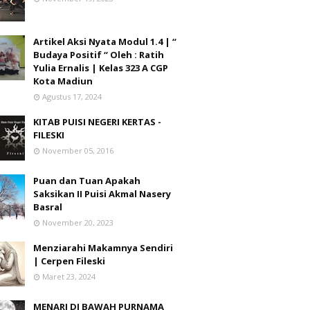
Artikel Aksi Nyata Modul 1.4 | “
Budaya Positif “ Oleh : Ratih
Yulia Ernalis | Kelas 323 A CGP
Kota Madiun
Agustus 17, 2024
KITAB PUISI NEGERI KERTAS -
FILESKI
November 05, 2016
Puan dan Tuan Apakah
Saksikan II Puisi Akmal Nasery
Basral
November 20, 2023
Menziarahi Makamnya Sendiri
| Cerpen Fileski
Maret 23, 2024
MENARI DI BAWAH PURNAMA