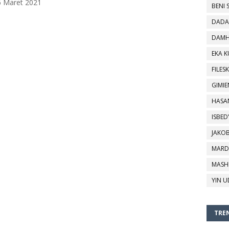
 6 Maret 2021
BENI 
DADA
DAMH
EKA 
FILESK
GIMIE
HASA
ISBED
JAKO
MARD
MASH
YIN U
TREN