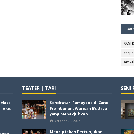
LAB
SAST
cerpe
artike
TEATER | TARI
SENI
i Masa
Sendratari Ramayana di Candi
lukis
Prambanan: Warisan Budaya
yang Menakjubkan
October 21, 2024
Menciptakan Pertunjukan
ebeg