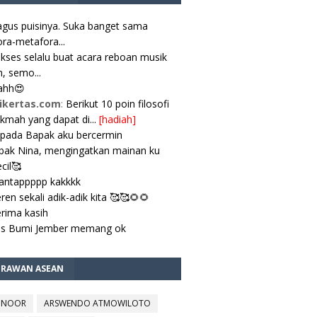
gus puisinya. Suka banget sama
ra-metafora...
kses selalu buat acara reboan musik
, semo...
ahh😍
ikertas.com
:
Berikut 10 poin filosofi
ikmah yang dapat di...
[hadiah]
pada Bapak aku bercermin
ak Nina, mengingatkan mainan ku
cil🥰
antappppp kakkkk
ren sekali adik-adik kita 🥰🥰🌻🌻
rima kasih
es Bumi Jember memang ok
TRAWAN ASEAN
 NOOR
ARSWENDO ATMOWILOTO