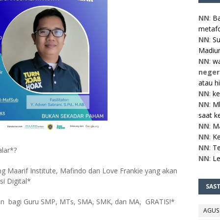
NN
:
Ba
metafo
NN
:
Su
Madiun
NN
:
w
neger
atau h
NN
:
ke
NN
:
Mb
saat ke
NN
:
M
NN
:
Ke
NN
:
Te
lar*?
NN
:
L
ng Maarif Institute, Mafindo dan Love Frankie yang akan
i Digital*
SAS
an bagi Guru SMP, MTs, SMA, SMK, dan MA, GRATIS!*
AGUS