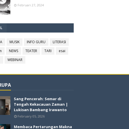
Februari 27, 2024
EL
RA
MUSIK
INFO GURU
LITERASI
n
NEWS
TEATER
TARI
esai
l
WEBINAR
 RUPA
Sang Pencerah: Semar di
Tengah Kekacauan Zaman |
Lukisan Bambang Irawanto
February 05, 2026
Membaca Pertarungan Makna