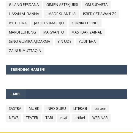
GILANG PERDANA
GIMIEN ARTEKJURSI
GM SUDARTA
HASAN AL BANNA
I MADE SUANTHA
ISBEDY STIAWAN ZS
IYUT FITRA
JAKOB SUMARDJO
KURNIA EFFENDI
MARDI LUHUNG
MARWANTO
MASHDAR ZAINAL
SENO GUMIRA AJIDARMA
YIN UDE
YUDITEHA
ZAINUL MUTTAQIN
TRENDING HARI INI
LABEL
SASTRA
MUSIK
INFO GURU
LITERASI
cerpen
NEWS
TEATER
TARI
esai
artikel
WEBINAR