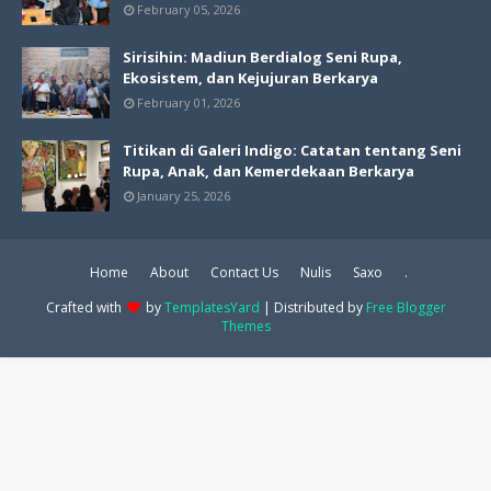
February 05, 2026
Sirisihin: Madiun Berdialog Seni Rupa,
Ekosistem, dan Kejujuran Berkarya
February 01, 2026
Titikan di Galeri Indigo: Catatan tentang Seni
Rupa, Anak, dan Kemerdekaan Berkarya
January 25, 2026
Home
About
Contact Us
Nulis
Saxo
.
Crafted with
by
TemplatesYard
| Distributed by
Free Blogger
Themes