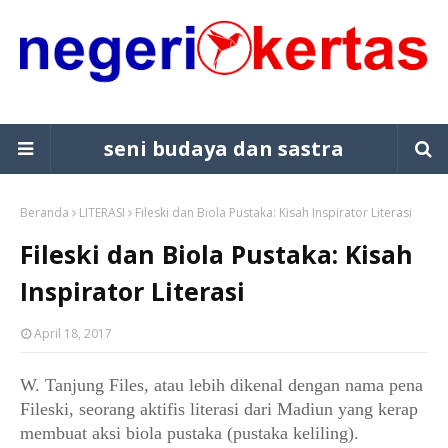
seni budaya dan sastra
Beranda
LITERASI
Fileski dan Biola Pustaka: Kisah Inspirator Literasi
Fileski dan Biola Pustaka: Kisah
Inspirator Literasi
April 18, 2017
W. Tanjung Files, atau lebih dikenal dengan nama pena 
Fileski, seorang aktifis literasi dari Madiun yang kerap 
membuat aksi biola pustaka (pustaka keliling).