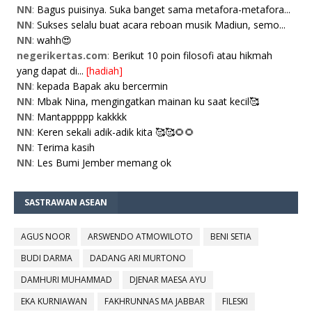
NN
:
Bagus puisinya. Suka banget sama metafora-metafora...
NN
:
Sukses selalu buat acara reboan musik Madiun, semo...
NN
:
wahh😍
negerikertas.com
:
Berikut 10 poin filosofi atau hikmah
yang dapat di...
[hadiah]
NN
:
kepada Bapak aku bercermin
NN
:
Mbak Nina, mengingatkan mainan ku saat kecil🥰
NN
:
Mantappppp kakkkk
NN
:
Keren sekali adik-adik kita 🥰🥰🌻🌻
NN
:
Terima kasih
NN
:
Les Bumi Jember memang ok
SASTRAWAN ASEAN
AGUS NOOR
ARSWENDO ATMOWILOTO
BENI SETIA
BUDI DARMA
DADANG ARI MURTONO
DAMHURI MUHAMMAD
DJENAR MAESA AYU
EKA KURNIAWAN
FAKHRUNNAS MA JABBAR
FILESKI