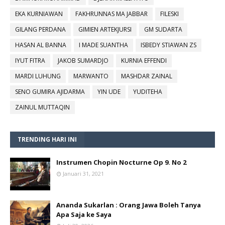
EKA KURNIAWAN
FAKHRUNNAS MA JABBAR
FILESKI
GILANG PERDANA
GIMIEN ARTEKJURSI
GM SUDARTA
HASAN AL BANNA
I MADE SUANTHA
ISBEDY STIAWAN ZS
IYUT FITRA
JAKOB SUMARDJO
KURNIA EFFENDI
MARDI LUHUNG
MARWANTO
MASHDAR ZAINAL
SENO GUMIRA AJIDARMA
YIN UDE
YUDITEHA
ZAINUL MUTTAQIN
TRENDING HARI INI
Instrumen Chopin Nocturne Op 9. No 2
Januari 31, 2021
Ananda Sukarlan : Orang Jawa Boleh Tanya
Apa Saja ke Saya