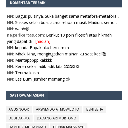
KOMENTAR TERBAIK
NN
:
Bagus puisinya. Suka banget sama metafora-metafora...
NN
:
Sukses selalu buat acara reboan musik Madiun, semo...
NN
:
wahh😍
negerikertas.com
:
Berikut 10 poin filosofi atau hikmah
yang dapat di...
[hadiah]
NN
:
kepada Bapak aku bercermin
NN
:
Mbak Nina, mengingatkan mainan ku saat kecil🥰
NN
:
Mantappppp kakkkk
NN
:
Keren sekali adik-adik kita 🥰🥰🌻🌻
NN
:
Terima kasih
NN
:
Les Bumi Jember memang ok
SASTRAWAN ASEAN
AGUS NOOR
ARSWENDO ATMOWILOTO
BENI SETIA
BUDI DARMA
DADANG ARI MURTONO
DAMHURI MUHAMMAD
DJENAR MAESA AYU