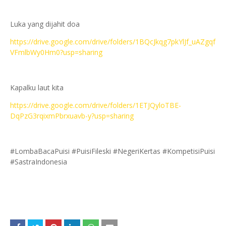
Luka yang dijahit doa
https://drive.google.com/drive/folders/1BQcJkqg7pkYlJf_uAZgqf
VFmlbWy0Hm0?usp=sharing
Kapalku laut kita
https://drive.google.com/drive/folders/1ETJQyloTBE-
DqPzG3rqixmPbrxuavb-y?usp=sharing
#LombaBacaPuisi #PuisiFileski #NegeriKertas #KompetisiPuisi
#SastraIndonesia