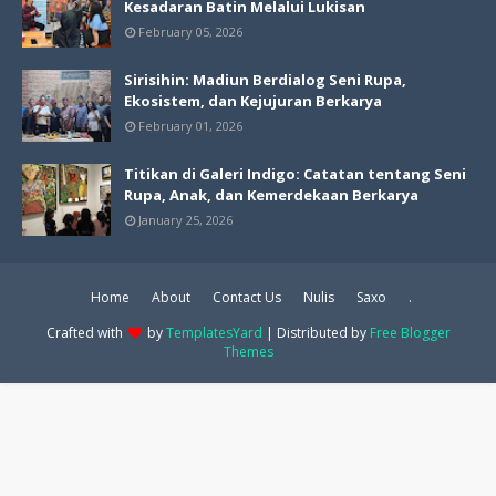
Kesadaran Batin Melalui Lukisan
February 05, 2026
Sirisihin: Madiun Berdialog Seni Rupa,
Ekosistem, dan Kejujuran Berkarya
February 01, 2026
Titikan di Galeri Indigo: Catatan tentang Seni
Rupa, Anak, dan Kemerdekaan Berkarya
January 25, 2026
Home
About
Contact Us
Nulis
Saxo
.
Crafted with
by
TemplatesYard
| Distributed by
Free Blogger
Themes