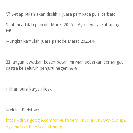
🏆 Setiap bulan akan dipilih 1 juara pembaca puisi terbaik!
Saat ini adalah periode Maret 2025 – Ayo segera ikut ajang
ini!
Mungkin kamulah juara periode Maret 2025! ✨
💌 Jangan lewatkan kesempatan ini! Mari sebarkan semangat
sastra ke seluruh penjuru negeri! 📖🔥
Pilihan puisi karya Fileski
Melukis Peristiwa
https://drive.google.com/drive/folders/1n0c_aYuK5QwycGcIIgZ
RytEau8vwHE2V?usp=sharing