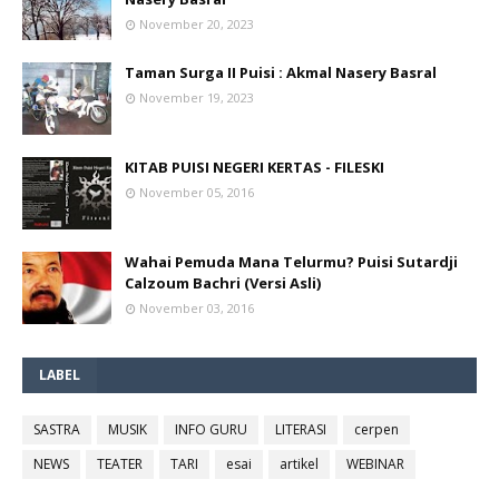
November 20, 2023
Taman Surga II Puisi : Akmal Nasery Basral
November 19, 2023
KITAB PUISI NEGERI KERTAS - FILESKI
November 05, 2016
Wahai Pemuda Mana Telurmu? Puisi Sutardji
Calzoum Bachri (Versi Asli)
November 03, 2016
LABEL
SASTRA
MUSIK
INFO GURU
LITERASI
cerpen
NEWS
TEATER
TARI
esai
artikel
WEBINAR