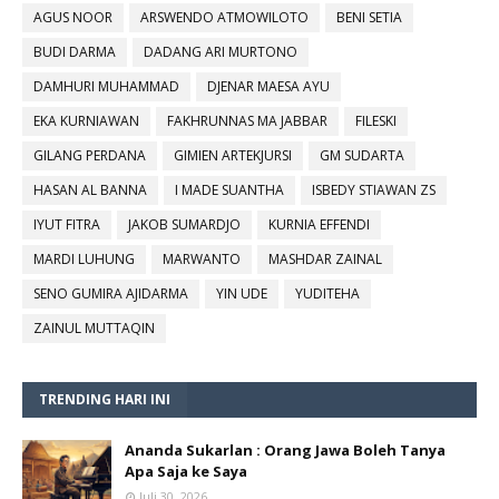
AGUS NOOR
ARSWENDO ATMOWILOTO
BENI SETIA
BUDI DARMA
DADANG ARI MURTONO
DAMHURI MUHAMMAD
DJENAR MAESA AYU
EKA KURNIAWAN
FAKHRUNNAS MA JABBAR
FILESKI
GILANG PERDANA
GIMIEN ARTEKJURSI
GM SUDARTA
HASAN AL BANNA
I MADE SUANTHA
ISBEDY STIAWAN ZS
IYUT FITRA
JAKOB SUMARDJO
KURNIA EFFENDI
MARDI LUHUNG
MARWANTO
MASHDAR ZAINAL
SENO GUMIRA AJIDARMA
YIN UDE
YUDITEHA
ZAINUL MUTTAQIN
TRENDING HARI INI
Ananda Sukarlan : Orang Jawa Boleh Tanya
Apa Saja ke Saya
Juli 30, 2026