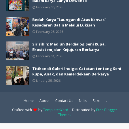
dalam Karya Cahyo Dewanto
February 05, 2026
Bedah Karya “Laungan di Atas Kanvas”
Kesadaran Batin Melalui Lukisan
February 05, 2026
Sirisihin: Madiun Berdialog Seni Rupa,
Ekosistem, dan Kejujuran Berkarya
February 01, 2026
Titikan di Galeri Indigo: Catatan tentang Seni
Rupa, Anak, dan Kemerdekaan Berkarya
January 25, 2026
Home
About
Contact Us
Nulis
Saxo
.
Crafted with
by
TemplatesYard
| Distributed by
Free Blogger
Themes