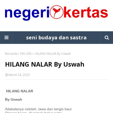
seni budaya dan sastra
Beranda
YIN UDE
HILANG NALAR By Uswah
HILANG NALAR By Uswah
Maret 24, 2023
HILANG NALAR
By Uswah
Adakalanya celoteh, tawa dan tangis baur