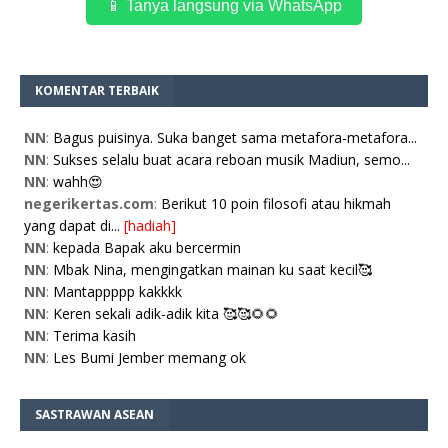
📱 Tanya langsung via WhatsApp
KOMENTAR TERBAIK
NN
:
Bagus puisinya. Suka banget sama metafora-metafora...
NN
:
Sukses selalu buat acara reboan musik Madiun, semo...
NN
:
wahh😍
negerikertas.com
:
Berikut 10 poin filosofi atau hikmah
yang dapat di...
[hadiah]
NN
:
kepada Bapak aku bercermin
NN
:
Mbak Nina, mengingatkan mainan ku saat kecil🥰
NN
:
Mantappppp kakkkk
NN
:
Keren sekali adik-adik kita 🥰🥰🌻🌻
NN
:
Terima kasih
NN
:
Les Bumi Jember memang ok
SASTRAWAN ASEAN