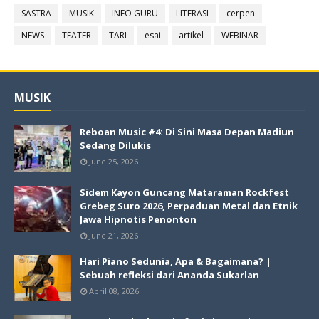
SASTRA
MUSIK
INFO GURU
LITERASI
cerpen
NEWS
TEATER
TARI
esai
artikel
WEBINAR
MUSIK
Reboan Music #4: Di Sini Masa Depan Madiun
Sedang Dilukis
June 25, 2026
Sidem Kayon Guncang Mataraman Rockfest
Grebeg Suro 2026, Perpaduan Metal dan Etnik
Jawa Hipnotis Penonton
June 21, 2026
Hari Piano Sedunia, Apa & Bagaimana? |
Sebuah refleksi dari Ananda Sukarlan
April 08, 2026