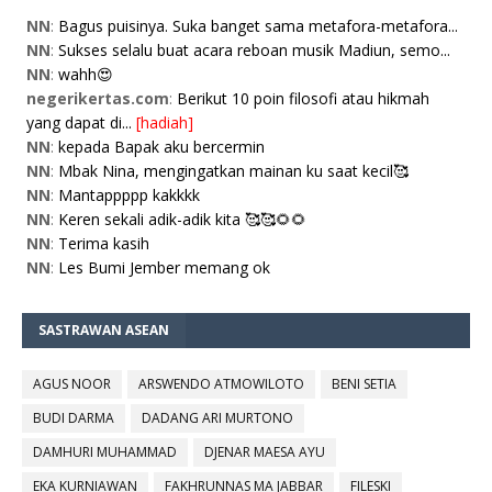
NN
:
Bagus puisinya. Suka banget sama metafora-metafora...
NN
:
Sukses selalu buat acara reboan musik Madiun, semo...
NN
:
wahh😍
negerikertas.com
:
Berikut 10 poin filosofi atau hikmah
yang dapat di...
[hadiah]
NN
:
kepada Bapak aku bercermin
NN
:
Mbak Nina, mengingatkan mainan ku saat kecil🥰
NN
:
Mantappppp kakkkk
NN
:
Keren sekali adik-adik kita 🥰🥰🌻🌻
NN
:
Terima kasih
NN
:
Les Bumi Jember memang ok
SASTRAWAN ASEAN
AGUS NOOR
ARSWENDO ATMOWILOTO
BENI SETIA
BUDI DARMA
DADANG ARI MURTONO
DAMHURI MUHAMMAD
DJENAR MAESA AYU
EKA KURNIAWAN
FAKHRUNNAS MA JABBAR
FILESKI