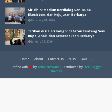
Sirisihin: Madiun Berdialog Seni Rupa,
Ekosistem, dan Kejujuran Berkarya
February 01, 2026
Titikan di Galeri Indigo: Catatan tentang Seni
Rupa, Anak, dan Kemerdekaan Berkarya
January 25, 2026
Home
About
Contact Us
Nulis
Saxo
.
Crafted with
by
TemplatesYard
| Distributed by
Free Blogger
Themes