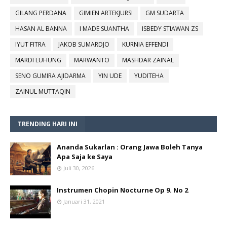
GILANG PERDANA
GIMIEN ARTEKJURSI
GM SUDARTA
HASAN AL BANNA
I MADE SUANTHA
ISBEDY STIAWAN ZS
IYUT FITRA
JAKOB SUMARDJO
KURNIA EFFENDI
MARDI LUHUNG
MARWANTO
MASHDAR ZAINAL
SENO GUMIRA AJIDARMA
YIN UDE
YUDITEHA
ZAINUL MUTTAQIN
TRENDING HARI INI
Ananda Sukarlan : Orang Jawa Boleh Tanya
Apa Saja ke Saya
Juli 30, 2026
Instrumen Chopin Nocturne Op 9. No 2
Januari 31, 2021