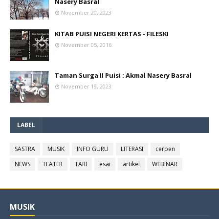
Nasery Basral
November 20, 2023
KITAB PUISI NEGERI KERTAS - FILESKI
November 05, 2016
Taman Surga II Puisi : Akmal Nasery Basral
November 19, 2023
LABEL
SASTRA
MUSIK
INFO GURU
LITERASI
cerpen
NEWS
TEATER
TARI
esai
artikel
WEBINAR
MUSIK