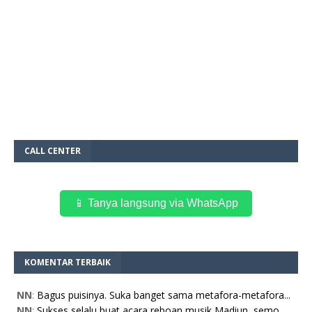
CALL CENTER
📱 Tanya langsung via WhatsApp
KOMENTAR TERBAIK
NN
:
Bagus puisinya. Suka banget sama metafora-metafora...
NN
:
Sukses selalu buat acara reboan musik Madiun, semo...