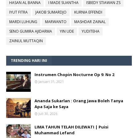
HASAN AL BANNA
I MADE SUANTHA
ISBEDY STIAWAN ZS
IYUT FITRA
JAKOB SUMARDJO
KURNIA EFFENDI
MARDI LUHUNG
MARWANTO
MASHDAR ZAINAL
SENO GUMIRA AJIDARMA
YIN UDE
YUDITEHA
ZAINUL MUTTAQIN
TRENDING HARI INI
Instrumen Chopin Nocturne Op 9. No 2
Januari 31, 2021
Ananda Sukarlan : Orang Jawa Boleh Tanya
Apa Saja ke Saya
Juli 30, 2026
LIMA TAHUN TELAH DILEWATI | Puisi
Muhammad Lefand