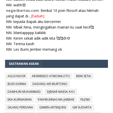
NN
:
wahh😍
negerikertas.com
:
Berikut 10 poin filosofi atau hikmah
yang dapat di...
[hadiah]
NN
:
kepada Bapak aku bercermin
NN
:
Mbak Nina, mengingatkan mainan ku saat kecil🥰
NN
:
Mantappppp kakkkk
NN
:
Keren sekali adik-adik kita 🥰🥰🌻🌻
NN
:
Terima kasih
NN
:
Les Bumi Jember memang ok
SASTRAWAN ASEAN
AGUS NOOR
ARSWENDO ATMOWILOTO
BENI SETIA
BUDI DARMA
DADANG ARI MURTONO
DAMHURI MUHAMMAD
DJENAR MAESA AYU
EKA KURNIAWAN
FAKHRUNNAS MA JABBAR
FILESKI
GILANG PERDANA
GIMIEN ARTEKJURSI
GM SUDARTA