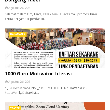
Agustus 26, 2021
Selamat malam Om, Tante, Kakak semua. Javas mau promosi buku
cerita bergambar perdanan…
HALAMAN 3
1000 Guru Motivator Literasi
Agustus 26, 2021
*_PROGRAM NASIONAL_* R E S M I D I B U K A Daftar klik: -
https://bit.ly/DaftarGML…
TEATER