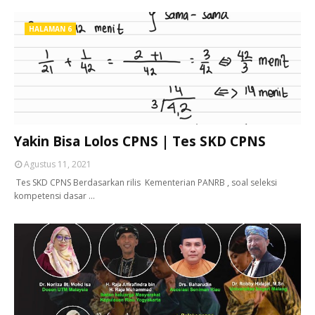
HALAMAN 6
Yakin Bisa Lolos CPNS | Tes SKD CPNS
Agustus 11, 2021
‍ Tes SKD CPNS Berdasarkan rilis Kementerian PANRB , soal seleksi
kompetensi dasar …