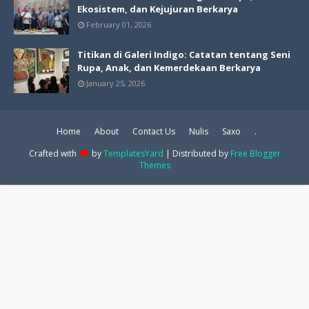
Ekosistem, dan Kejujuran Berkarya
February 01, 2026
Titikan di Galeri Indigo: Catatan tentang Seni
Rupa, Anak, dan Kemerdekaan Berkarya
January 25, 2026
Home
About
Contact Us
Nulis
Saxo
.
Crafted with
by
TemplatesYard
| Distributed by
Free Blogger
Themes