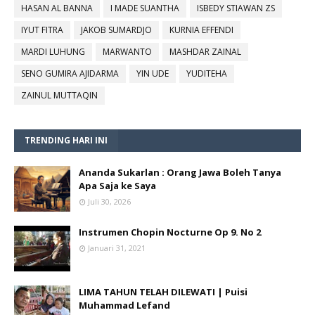
HASAN AL BANNA
I MADE SUANTHA
ISBEDY STIAWAN ZS
IYUT FITRA
JAKOB SUMARDJO
KURNIA EFFENDI
MARDI LUHUNG
MARWANTO
MASHDAR ZAINAL
SENO GUMIRA AJIDARMA
YIN UDE
YUDITEHA
ZAINUL MUTTAQIN
TRENDING HARI INI
Ananda Sukarlan : Orang Jawa Boleh Tanya
Apa Saja ke Saya
Juli 30, 2026
Instrumen Chopin Nocturne Op 9. No 2
Januari 31, 2021
LIMA TAHUN TELAH DILEWATI | Puisi
Muhammad Lefand