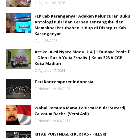
Agustus 04, 2026
FLP Cab Karanganyar Adakan Peluncuran Buku
Antologi Puisi dan Cerpen tentang Ibu dan
Memaknai Perubahan Hidup di Disarpus Kab
Karanganyar
Juli 25, 2026
Artikel Aksi Nyata Modul 1.4 | “ Budaya Positif
“ Oleh : Ratih Yulia Ernalis | Kelas 323 A CGP
Kota Madiun
Agustus 17, 2024
Tari Kontemporer Indonesia
November 19, 2023
Wahai Pemuda Mana Telurmu? Puisi Sutardji
Calzoum Bachri (Versi Asli)
November 03, 2016
KITAB PUISI NEGERI KERTAS - FILESKI