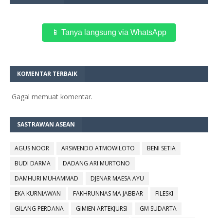
📱 Tanya langsung via WhatsApp
KOMENTAR TERBAIK
Gagal memuat komentar.
SASTRAWAN ASEAN
AGUS NOOR
ARSWENDO ATMOWILOTO
BENI SETIA
BUDI DARMA
DADANG ARI MURTONO
DAMHURI MUHAMMAD
DJENAR MAESA AYU
EKA KURNIAWAN
FAKHRUNNAS MA JABBAR
FILESKI
GILANG PERDANA
GIMIEN ARTEKJURSI
GM SUDARTA