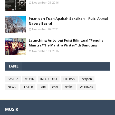
November 05, 2016
Puan dan Tuan Apakah Saksikan II Puisi Akmal
Nasery Basral
November 20, 2023
Launching Antologi Puisi Bilingual “Penulis
Mantra/The Mantra Writer” di Bandung
November 03, 2016
LABEL
SASTRA
MUSIK
INFO GURU
LITERASI
cerpen
NEWS
TEATER
TARI
esai
artikel
WEBINAR
MUSIK