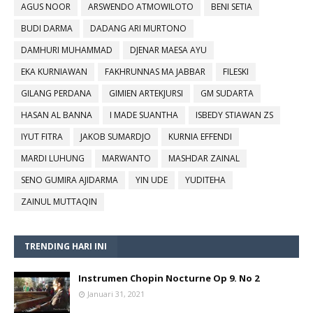
AGUS NOOR
ARSWENDO ATMOWILOTO
BENI SETIA
BUDI DARMA
DADANG ARI MURTONO
DAMHURI MUHAMMAD
DJENAR MAESA AYU
EKA KURNIAWAN
FAKHRUNNAS MA JABBAR
FILESKI
GILANG PERDANA
GIMIEN ARTEKJURSI
GM SUDARTA
HASAN AL BANNA
I MADE SUANTHA
ISBEDY STIAWAN ZS
IYUT FITRA
JAKOB SUMARDJO
KURNIA EFFENDI
MARDI LUHUNG
MARWANTO
MASHDAR ZAINAL
SENO GUMIRA AJIDARMA
YIN UDE
YUDITEHA
ZAINUL MUTTAQIN
TRENDING HARI INI
Instrumen Chopin Nocturne Op 9. No 2
Januari 31, 2021