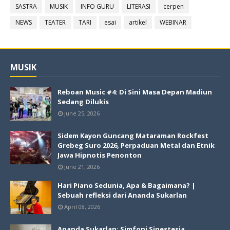
SASTRA
MUSIK
INFO GURU
LITERASI
cerpen
NEWS
TEATER
TARI
esai
artikel
WEBINAR
MUSIK
Reboan Music #4: Di Sini Masa Depan Madiun
Sedang Dilukis
June 25, 2026
Sidem Kayon Guncang Mataraman Rockfest
Grebeg Suro 2026, Perpaduan Metal dan Etnik
Jawa Hipnotis Penonton
June 21, 2026
Hari Piano Sedunia, Apa & Bagaimana? |
Sebuah refleksi dari Ananda Sukarlan
April 08, 2026
Ananda Sukarlan: Simfoni Sinestesia