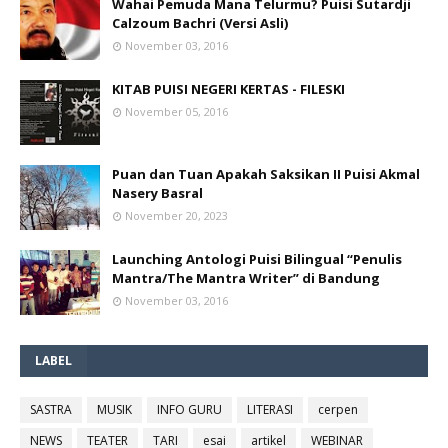
Wahai Pemuda Mana Telurmu? Puisi Sutardji
Calzoum Bachri (Versi Asli)
November 03, 2016
KITAB PUISI NEGERI KERTAS - FILESKI
November 05, 2016
Puan dan Tuan Apakah Saksikan II Puisi Akmal
Nasery Basral
November 20, 2023
Launching Antologi Puisi Bilingual “Penulis
Mantra/The Mantra Writer” di Bandung
November 03, 2016
LABEL
SASTRA
MUSIK
INFO GURU
LITERASI
cerpen
NEWS
TEATER
TARI
esai
artikel
WEBINAR