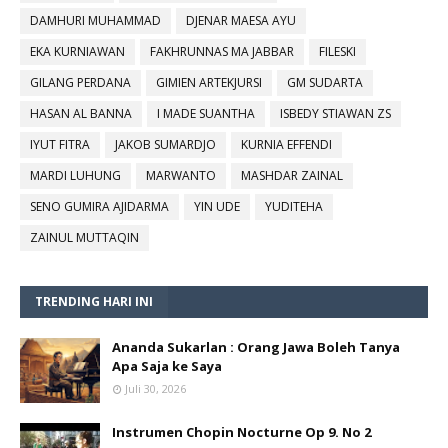
DAMHURI MUHAMMAD
DJENAR MAESA AYU
EKA KURNIAWAN
FAKHRUNNAS MA JABBAR
FILESKI
GILANG PERDANA
GIMIEN ARTEKJURSI
GM SUDARTA
HASAN AL BANNA
I MADE SUANTHA
ISBEDY STIAWAN ZS
IYUT FITRA
JAKOB SUMARDJO
KURNIA EFFENDI
MARDI LUHUNG
MARWANTO
MASHDAR ZAINAL
SENO GUMIRA AJIDARMA
YIN UDE
YUDITEHA
ZAINUL MUTTAQIN
TRENDING HARI INI
Ananda Sukarlan : Orang Jawa Boleh Tanya
Apa Saja ke Saya
Juli 30, 2026
Instrumen Chopin Nocturne Op 9. No 2