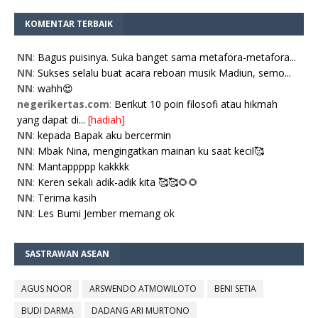
KOMENTAR TERBAIK
NN
:
Bagus puisinya. Suka banget sama metafora-metafora...
NN
:
Sukses selalu buat acara reboan musik Madiun, semo...
NN
:
wahh😍
negerikertas.com
:
Berikut 10 poin filosofi atau hikmah
yang dapat di...
[hadiah]
NN
:
kepada Bapak aku bercermin
NN
:
Mbak Nina, mengingatkan mainan ku saat kecil🥰
NN
:
Mantappppp kakkkk
NN
:
Keren sekali adik-adik kita 🥰🥰🌻🌻
NN
:
Terima kasih
NN
:
Les Bumi Jember memang ok
SASTRAWAN ASEAN
AGUS NOOR
ARSWENDO ATMOWILOTO
BENI SETIA
BUDI DARMA
DADANG ARI MURTONO