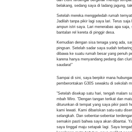
belakang, sedang saya di ladang jagung, ta
Setelah mereka menggeledah rumah ternyata
Jadilah tanpa pikir lagi saya lari. Terus saja
ampun istri saya. Lari menerabas apa saja,
bantalan rel kereta di pinggir desa.
Kemudian dengan sisa tenaga yang ada, say
pingsan. Setelah sadar saya sudah terbarin
dibawa ke suatu rumah besar yang penuh p
karena hanya menyandang pedang dan clurit
saudara!”
Sampai di sini, saya berpikir mana hubunga
pemberontakan G30S sewaktu di sekolah 
”Setelah disekap satu hari, tengah malam sa
mbah Wiro. ”Dengan tangan terikat dan mat
diturunkan di tempat yang saya pikir pasti
kami lewati. Kami dibariskan satu-satu dis
selangkah. Dan sebentar-sebentar terdengar
semakin pasti bahwa saya akan dibantai. Ya
saya tinggal maju setapak lagi. Saya teng