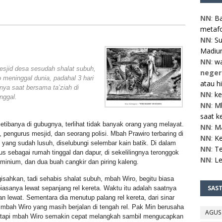
NN
:
Ba
metafo
NN
:
Su
Madiun
NN
:
w
esjid desa sesudah shalat subuh,
neger
meninggal dunia, padahal 3 hari
atau h
ya saat bersama ta’ziah di
NN
:
ke
nggal.
NN
:
Mb
saat ke
tibanya di gubugnya, terlihat tidak banyak orang yang melayat.
NN
:
M
pengurus mesjid, dan seorang polisi. Mbah Prawiro terbaring di
NN
:
Ke
 yang sudah lusuh, diselubungi selembar kain batik. Di dalam
NN
:
Te
 sebagai rumah tinggal dan dapur, di sekelilingnya teronggok
NN
:
L
uminium, dan dua buah cangkir dan piring kaleng.
isahkan, tadi sehabis shalat subuh, mbah Wiro, begitu biasa
SAS
biasanya lewat sepanjang rel kereta. Waktu itu adalah saatnya
n lewat. Sementara dia menutup palang rel kereta, dari sinar
 mbah Wiro yang masih berjalan di tengah rel. Pak Min berusaha
AGUS
tetapi mbah Wiro semakin cepat melangkah sambil mengucapkan