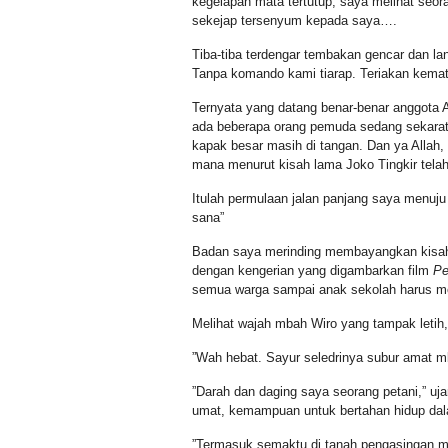
kegelapan mata tertutup, saya melihat seo
sekejap tersenyum kepada saya….
Tiba-tiba terdengar tembakan gencar dan l
Tanpa komando kami tiarap. Teriakan kemat
Ternyata yang datang benar-benar anggota 
ada beberapa orang pemuda sedang sekarat
kapak besar masih di tangan. Dan ya Allah, 
mana menurut kisah lama Joko Tingkir telah
Itulah permulaan jalan panjang saya menuju
sana”
Badan saya merinding membayangkan kisahny
dengan kengerian yang digambarkan film
Pe
semua warga sampai anak sekolah harus m
Melihat wajah mbah Wiro yang tampak leti
”Wah hebat. Sayur seledrinya subur amat m
”Darah dan daging saya seorang petani,” u
umat, kemampuan untuk bertahan hidup dal
”Termasuk semaktu di tanah pengasingan 