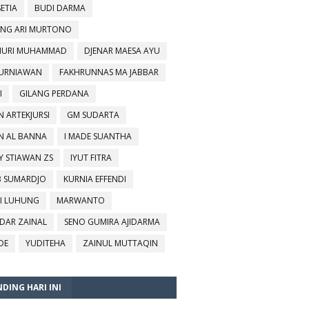
SETIA
BUDI DARMA
NG ARI MURTONO
URI MUHAMMAD
DJENAR MAESA AYU
KURNIAWAN
FAKHRUNNAS MA JABBAR
I
GILANG PERDANA
N ARTEKJURSI
GM SUDARTA
N AL BANNA
I MADE SUANTHA
Y STIAWAN ZS
IYUT FITRA
B SUMARDJO
KURNIA EFFENDI
I LUHUNG
MARWANTO
DAR ZAINAL
SENO GUMIRA AJIDARMA
DE
YUDITEHA
ZAINUL MUTTAQIN
DING HARI INI