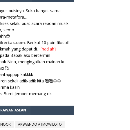
gus puisinya. Suka banget sama
ra-metafora...
kses selalu buat acara reboan musik
, semo...
ahh😍
ikertas.com
:
Berikut 10 poin filosofi
ikmah yang dapat di...
[hadiah]
pada Bapak aku bercermin
ak Nina, mengingatkan mainan ku
cil🥰
antappppp kakkkk
ren sekali adik-adik kita 🥰🥰🌻🌻
rima kasih
es Bumi Jember memang ok
TRAWAN ASEAN
 NOOR
ARSWENDO ATMOWILOTO