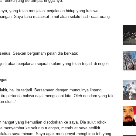
ri berkunjung ke tempat tinggalnya.
ya, yang telah menjalani perjalanan hidup yang kelewat
angan. Saya tahu malaekat Izroil akan selalu hadir saat orang
erius. Seakan bergumam pelan dia berkata:
i akan perjalanan sejarah kelam yang telah terjadi di negeri
egas
lahir, hal itu terjadi. Bersamaan dengan munculnya lintang
 itu pertanda bahwa dajal menguasai kita. Oleh dendam yang tak
n clurit.”
h hangat yang kemudian disodorkan ke saya. Dia sulut rokok
a menyembur ke seluruh ruangan, membuat saya sedikit
yilakan saya minum. Saya agak mengernyit menghirup teh yang