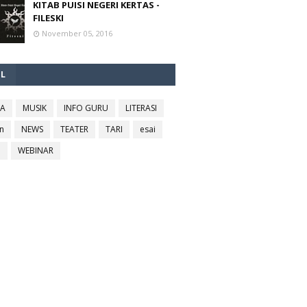
KITAB PUISI NEGERI KERTAS -
FILESKI
November 05, 2016
EL
RA
MUSIK
INFO GURU
LITERASI
n
NEWS
TEATER
TARI
esai
l
WEBINAR