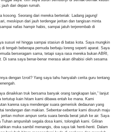
k jauh dari depan rumah.
 kosong. Seorang dari mereka berteriak: Ladang jagung!
 lari, meskipun dari jauh terdengar jeritan dan tangisan minta
 sampai nafas hampir habis, sampai jatuh terjerembab di
a susuri rel hingga sampai stasiun di batas kota. Saya mungkin
g di tengah beberapa pemuda berbaju loreng seperti aparat. Saya
emuda berseragam sama, tetapi saya rasa mereka bukan ABRI,
. Di sana saya benar-benar merasa akan dihabisi oleh sesama
nnya dengan Izroil? Yang saya tahu hanyalah cerita guru tentang
menengah.
ya dinaikkan truk bersama banyak orang tangkapan lain,” lanjut
a tertutup kain hitam kami dibawa entah ke mana. Kami
 hutan karena saya mendengar suara gemerisik dedaunan yang
ertai tendangan dan makian. Sebentar-sebentar kami disuruh maju
 jeritan mohon ampun serta suara benda berat jatuh ke air. Saya
 Tuhan ampunilah segala dosa kami, tolonglah kami. Giliran
adahkan muka sambil menangis, doa saya tak henti-henti. Dalam