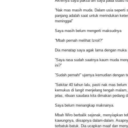
Akhirnya saya paksa diri saya pada suatu ha
”Nak mas masih muda. Dalam usia seperti sa
panjang adalah saat untuk merindukan keten
meninggal”
Saya masih belum mengerti maksudnya
”Mbah pernah melihat Izroil?”
Dia menatap saya agak lama dengan muka s
”Saya rasa sudah saatnya kaum muda mengert
ini?”
”Sudah pernah!” ujarnya kemudian dengan t
”Sekitar 40 tahun lalu, pasti nak mas belum 
kemukus di langit menjelang tengah malam,
jelas, ribuan saudara kita dimakan pedang da
Saya belum menangkap maknanya.
Mbah Wiro berbalik sejenak, menyiapkan te
kawungnya, diisapnya dalam-dalam. Asapny
terbatuk-batuk. Dia ucapkan maaf dan men