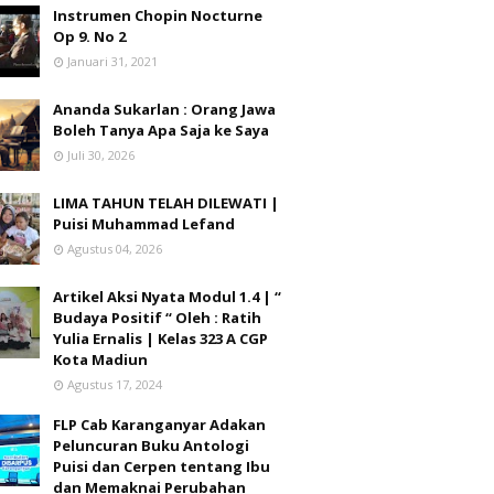
Instrumen Chopin Nocturne
Op 9. No 2
Januari 31, 2021
Ananda Sukarlan : Orang Jawa
Boleh Tanya Apa Saja ke Saya
Juli 30, 2026
LIMA TAHUN TELAH DILEWATI |
Puisi Muhammad Lefand
Agustus 04, 2026
Artikel Aksi Nyata Modul 1.4 | “
Budaya Positif “ Oleh : Ratih
Yulia Ernalis | Kelas 323 A CGP
Kota Madiun
Agustus 17, 2024
FLP Cab Karanganyar Adakan
Peluncuran Buku Antologi
Puisi dan Cerpen tentang Ibu
dan Memaknai Perubahan