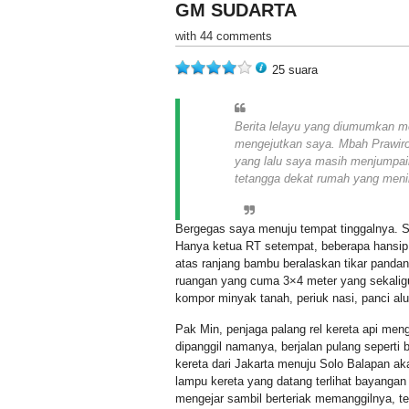
GM SUDARTA
with 44 comments
25 suara
Berita lelayu yang diumumkan m
mengejutkan saya. Mbah Prawiro 
yang lalu saya masih menjumpain
tetangga dekat rumah yang meni
Bergegas saya menuju tempat tinggalnya. Se
Hanya ketua RT setempat, beberapa hansip, 
atas ranjang bambu beralaskan tikar pandan
ruangan yang cuma 3×4 meter yang sekaligus
kompor minyak tanah, periuk nasi, panci al
Pak Min, penjaga palang rel kereta api meng
dipanggil namanya, berjalan pulang seperti 
kereta dari Jakarta menuju Solo Balapan aka
lampu kereta yang datang terlihat bayangan
mengejar sambil berteriak memanggilnya, 