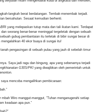
rang berjubah hitam mengendarai kuda di angkasa dan menoleh,
angkah-langkah berat berdatangan. Tembak-menembak terjadi.
ian bersahutan. Sesaat kemudian berhenti.
ABRI yang melepaskan tutup mata dan tali ikatan kami. Terdapat
 dan seorang benar-benar meninggal tergeletak dengan sebuah
sebuah gubug pembantaian itu terletak di bibir sungai besar di
 mengalahkan 40 ekor buaya di sungai itu!
 tanah pengasingan di sebuah pulau yang jauh di sebelah timur
a. Saya jadi ragu dan bingung, apa yang sebenarnya terjadi
ngkhianatan G30S/PKI
yang diwajibkan oleh pemerintah untuk
enonton.
h, saya mencoba mengalihkan pembicaraan:
bah.”
jar mbah Wiro manggut-manggut, ”Tuhan menganugerahi setiap
am keadaan apa pun.”
mbah?”