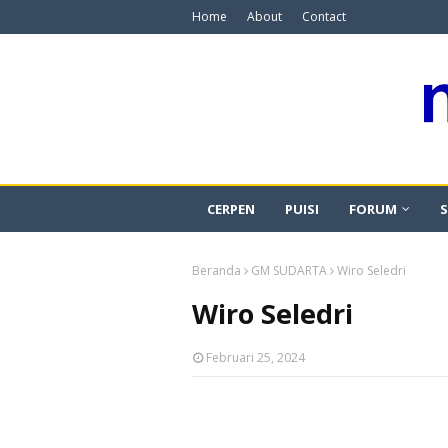
Home
About
Contact
CERPEN
PUISI
FORUM
S
Beranda
GM SUDARTA
Wiro Seledri
Wiro Seledri
Februari 25, 2024