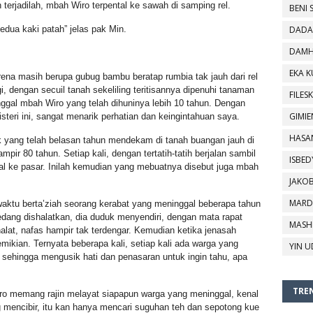
terjadilah, mbah Wiro terpental ke sawah di samping rel.
BENI 
edua kaki patah” jelas pak Min.
DADA
DAMH
EKA 
ena masih berupa gubug bambu beratap rumbia tak jauh dari rel
gi, dengan secuil tanah sekeliling teritisannya dipenuhi tanaman
FILESK
nggal mbah Wiro yang telah dihuninya lebih 10 tahun. Dengan
GIMIE
eri ini, sangat menarik perhatian dan keingintahuan saya.
HASA
k yang telah belasan tahun mendekam di tanah buangan jauh di
mpir 80 tahun. Setiap kali, dengan tertatih-tatih berjalan sambil
ISBED
al ke pasar. Inilah kemudian yang mebuatnya disebut juga mbah
JAKO
MARD
aktu berta’ziah seorang kerabat yang meninggal beberapa tahun
edang dishalatkan, dia duduk menyendiri, dengan mata rapat
MASH
lat, nafas hampir tak terdengar. Kemudian ketika jenasah
emikian. Ternyata beberapa kali, setiap kali ada warga yang
YIN U
sehingga mengusik hati dan penasaran untuk ingin tahu, apa
TREN
ro memang rajin melayat siapapun warga yang meninggal, kenal
 mencibir, itu kan hanya mencari suguhan teh dan sepotong kue