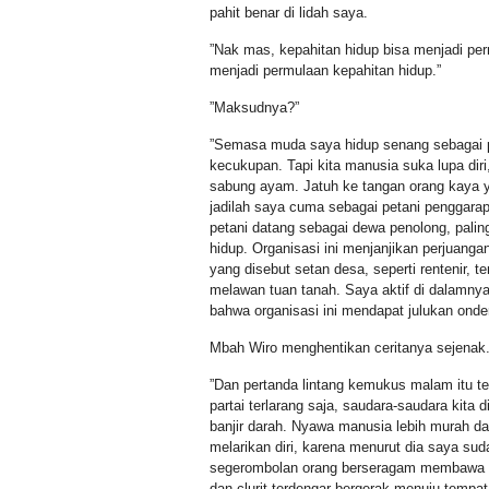
pahit benar di lidah saya.
”Nak mas, kepahitan hidup bisa menjadi pe
menjadi permulaan kepahitan hidup.”
”Maksudnya?”
”Semasa muda saya hidup senang sebagai p
kecukupan. Tapi kita manusia suka lupa dir
sabung ayam. Jatuh ke tangan orang kaya 
jadilah saya cuma sebagai petani penggarap.
petani datang sebagai dewa penolong, pali
hidup. Organisasi ini menjanjikan perjuan
yang disebut setan desa, seperti rentenir, 
melawan tuan tanah. Saya aktif di dalamny
bahwa organisasi ini mendapat julukan onder
Mbah Wiro menghentikan ceritanya sejenak
”Dan pertanda lintang kemukus malam itu ter
partai terlarang saja, saudara-saudara kita
banjir darah. Nyawa manusia lebih murah 
melarikan diri, karena menurut dia saya s
segerombolan orang berseragam membawa s
dan clurit terdengar bergerak menuju tempa