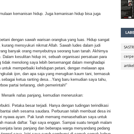
rmulaan kemanisan hidup. Juga kemanisan hidup bisa juga
LAB
etani dengan sawah warisan orangtua yang luas. Hidup sangat
i, kurang mensyukuri nikmat Allah. Sawah ludes dalam judi
SAST
yang banyak orang menyebutnya seorang tuan tanah. Akhirnya
cerpe
 Dalam kesulitan hidup ini, sebuah organisasi persatuan para
ng tidak menolong saya lebih bersemangat dalam menghadapi
artike
gan untuk memperbaiki kehidupan petani, dengan melawan apa
tengkulak ijon, dan apa saja yang merugikan kaum tani, termasuk
a sebagai ketua ranting desa…Yang baru kemudian saya tahu,
bow partai terlarang, oleh pemerintah!”
. Menarik nafas panjang, kemudian meneruskan:
bukti. Petaka besar terjadi. Hanya dengan tudingan terindikasi
 dibantai oleh sesama saudara. Perburuan telah membuat desa ini
dari nyawa ayam. Pak lurah memang menasehatkan saya untuk
udah masuk daftar. Tapi saya enggan. Sampai suatu tengah malam
enjata laras panjang dan beberapa warga menyandang pedang
t tinggal saya. Istri saya suruh sembunyi di semak-semak kebun