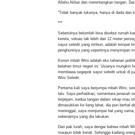
Allahu Akbar dan merentangkan tangan. Dan 
”Tidak banyak lukanya, hanya di dada dan k
***
Sebetulnya belumlah bisa disebut rumah kar
kereta, seluas tak lebih dari 12 meter perse
sayur seledri yang rimbun, adalah tempat ti
penghuninya yang sepertinya menyimpan mist
Konon mbah Wiro adalah eks tahanan politi
belahan timur negeri ini. Usianya mungkin ha
membawa segepok sayur seledri untuk di ju
Wiro Seledri.
Pertama kali saya berjumpa mbah Wiro, sew
lalu. Saya perhatikan, sementara jenasah s
terpejam, kedua tangan dalam sikap mau sha
dimasukkan ke liang lahat, dia pun berhal d
meninggal, saya menjumpai hal yang sama, 
sebenarnya yang dia lakukan.
Dari pak lurah, saya dengar bahwa mbah Wi
maupun tidak kenal. Sehingga kadang orang