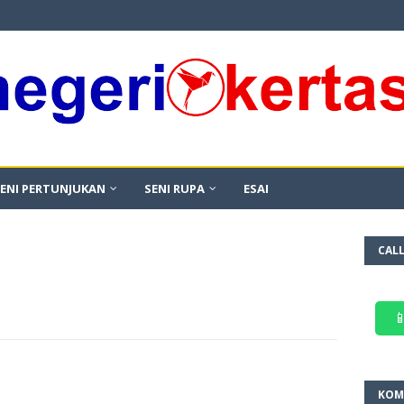
ENI PERTUNJUKAN
SENI RUPA
ESAI
CAL

KOM