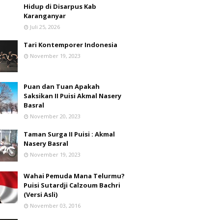
Hidup di Disarpus Kab
Karanganyar
Juli 25, 2026
Tari Kontemporer Indonesia
November 19, 2023
Puan dan Tuan Apakah
Saksikan II Puisi Akmal Nasery
Basral
November 20, 2023
Taman Surga II Puisi : Akmal
Nasery Basral
November 19, 2023
Wahai Pemuda Mana Telurmu?
Puisi Sutardji Calzoum Bachri
(Versi Asli)
November 03, 2016