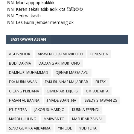
NN
:
Mantappppp kakkkk
NN
:
Keren sekali adik-adik kita 🥰🥰🌻🌻
NN
:
Terima kasih
NN
:
Les Bumi Jember memang ok
SASTRAWAN ASEAN
AGUS NOOR
ARSWENDO ATMOWILOTO
BENI SETIA
BUDI DARMA
DADANG ARI MURTONO
DAMHURI MUHAMMAD
DJENAR MAESA AYU
EKA KURNIAWAN
FAKHRUNNAS MA JABBAR
FILESKI
GILANG PERDANA
GIMIEN ARTEKJURSI
GM SUDARTA
HASAN AL BANNA
I MADE SUANTHA
ISBEDY STIAWAN ZS
IYUT FITRA
JAKOB SUMARDJO
KURNIA EFFENDI
MARDI LUHUNG
MARWANTO
MASHDAR ZAINAL
SENO GUMIRA AJIDARMA
YIN UDE
YUDITEHA