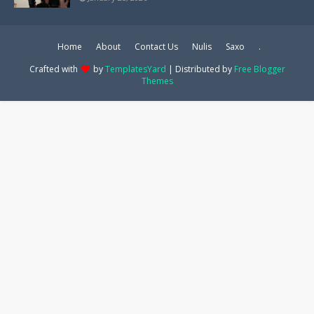
Home
About
Contact Us
Nulis
Saxo
.
Crafted with
by
TemplatesYard
| Distributed by
Free Blogger
Themes