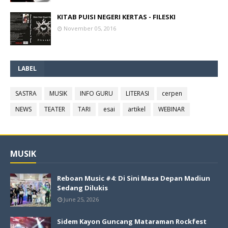
KITAB PUISI NEGERI KERTAS - FILESKI
November 05, 2016
LABEL
SASTRA
MUSIK
INFO GURU
LITERASI
cerpen
NEWS
TEATER
TARI
esai
artikel
WEBINAR
MUSIK
Reboan Music #4: Di Sini Masa Depan Madiun
Sedang Dilukis
June 25, 2026
Sidem Kayon Guncang Mataraman Rockfest