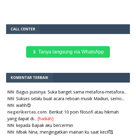
CALL CENTER
📱 Tanya langsung via WhatsApp
KOMENTAR TERBAIK
NN
:
Bagus puisinya. Suka banget sama metafora-metafora...
NN
:
Sukses selalu buat acara reboan musik Madiun, semo...
NN
:
wahh😍
negerikertas.com
:
Berikut 10 poin filosofi atau hikmah
yang dapat di...
[hadiah]
NN
:
kepada Bapak aku bercermin
NN
:
Mbak Nina, mengingatkan mainan ku saat kecil🥰