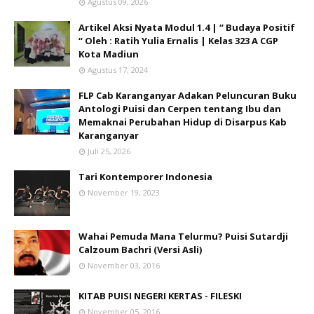
Agustus 09, 2026
Artikel Aksi Nyata Modul 1.4 | “ Budaya Positif
“ Oleh : Ratih Yulia Ernalis | Kelas 323 A CGP
Kota Madiun
Agustus 17, 2024
FLP Cab Karanganyar Adakan Peluncuran Buku
Antologi Puisi dan Cerpen tentang Ibu dan
Memaknai Perubahan Hidup di Disarpus Kab
Karanganyar
Juli 25, 2026
Tari Kontemporer Indonesia
November 19, 2023
Wahai Pemuda Mana Telurmu? Puisi Sutardji
Calzoum Bachri (Versi Asli)
November 03, 2016
KITAB PUISI NEGERI KERTAS - FILESKI
November 05, 2016