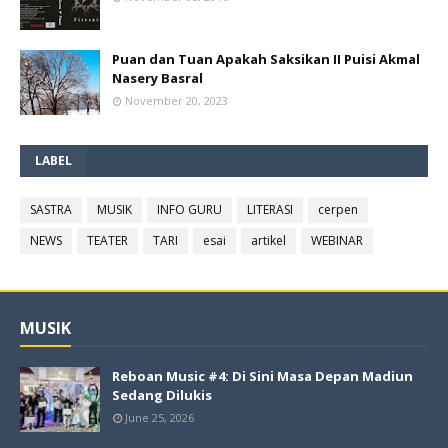
Puan dan Tuan Apakah Saksikan II Puisi Akmal
Nasery Basral
November 20, 2023
LABEL
SASTRA
MUSIK
INFO GURU
LITERASI
cerpen
NEWS
TEATER
TARI
esai
artikel
WEBINAR
MUSIK
Reboan Music #4: Di Sini Masa Depan Madiun
Sedang Dilukis
June 25, 2026