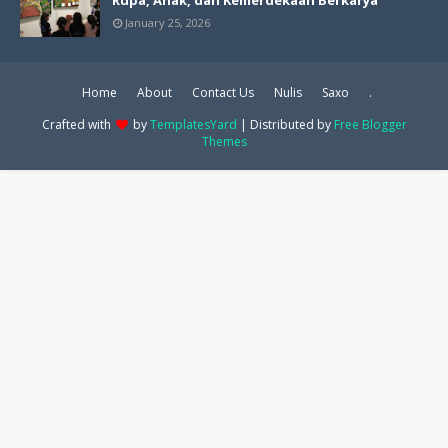
Rupa, Anak, dan Kemerdekaan Berkarya
January 25, 2026
Home
About
Contact Us
Nulis
Saxo
.
Crafted with
by
TemplatesYard
| Distributed by
Free Blogger
Themes