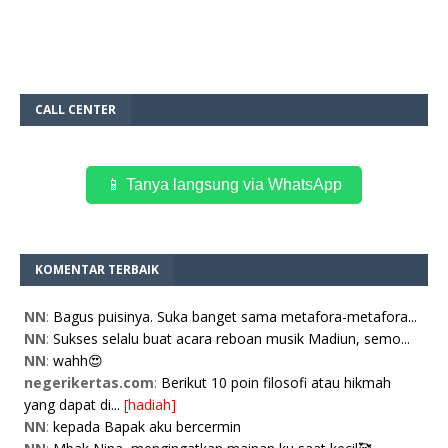
CALL CENTER
📱 Tanya langsung via WhatsApp
KOMENTAR TERBAIK
NN
:
Bagus puisinya. Suka banget sama metafora-metafora...
NN
:
Sukses selalu buat acara reboan musik Madiun, semo...
NN
:
wahh😍
negerikertas.com
:
Berikut 10 poin filosofi atau hikmah
yang dapat di...
[hadiah]
NN
:
kepada Bapak aku bercermin