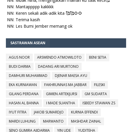
NN
:
Mbak Nina, mengingatkan mainan ku saat kecil🥰
NN
:
Mantappppp kakkkk
NN
:
Keren sekali adik-adik kita 🥰🥰🌻🌻
NN
:
Terima kasih
NN
:
Les Bumi Jember memang ok
SASTRAWAN ASEAN
AGUS NOOR
ARSWENDO ATMOWILOTO
BENI SETIA
BUDI DARMA
DADANG ARI MURTONO
DAMHURI MUHAMMAD
DJENAR MAESA AYU
EKA KURNIAWAN
FAKHRUNNAS MA JABBAR
FILESKI
GILANG PERDANA
GIMIEN ARTEKJURSI
GM SUDARTA
HASAN AL BANNA
I MADE SUANTHA
ISBEDY STIAWAN ZS
IYUT FITRA
JAKOB SUMARDJO
KURNIA EFFENDI
MARDI LUHUNG
MARWANTO
MASHDAR ZAINAL
SENO GUMIRA AJIDARMA
YIN UDE
YUDITEHA