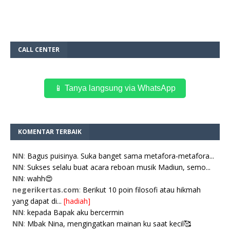
CALL CENTER
📱 Tanya langsung via WhatsApp
KOMENTAR TERBAIK
NN
:
Bagus puisinya. Suka banget sama metafora-metafora...
NN
:
Sukses selalu buat acara reboan musik Madiun, semo...
NN
:
wahh😍
negerikertas.com
:
Berikut 10 poin filosofi atau hikmah
yang dapat di...
[hadiah]
NN
:
kepada Bapak aku bercermin
NN
:
Mbak Nina, mengingatkan mainan ku saat kecil🥰