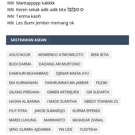
NN
:
Mantappppp kakkkk
NN
:
Keren sekali adik-adik kita 🥰🥰🌻🌻
NN
:
Terima kasih
NN
:
Les Bumi Jember memang ok
SASTRAWAN ASEAN
AGUS NOOR
ARSWENDO ATMOWILOTO
BENI SETIA
BUDI DARMA
DADANG ARI MURTONO
DAMHURI MUHAMMAD
DJENAR MAESA AYU
EKA KURNIAWAN
FAKHRUNNAS MA JABBAR
FILESKI
GILANG PERDANA
GIMIEN ARTEKJURSI
GM SUDARTA
HASAN AL BANNA
I MADE SUANTHA
ISBEDY STIAWAN ZS
IYUT FITRA
JAKOB SUMARDJO
KURNIA EFFENDI
MARDI LUHUNG
MARWANTO
MASHDAR ZAINAL
SENO GUMIRA AJIDARMA
YIN UDE
YUDITEHA