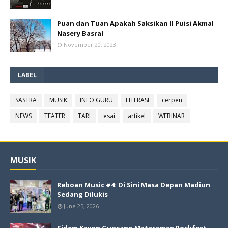
Puan dan Tuan Apakah Saksikan II Puisi Akmal
Nasery Basral
November 20, 2023
LABEL
SASTRA
MUSIK
INFO GURU
LITERASI
cerpen
NEWS
TEATER
TARI
esai
artikel
WEBINAR
MUSIK
Reboan Music #4: Di Sini Masa Depan Madiun
Sedang Dilukis
June 25, 2026
Sidem Kayon Guncang Mataraman Rockfest