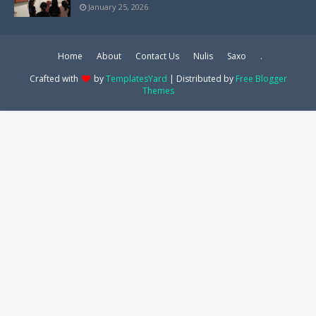
January 25, 2026
Home
About
Contact Us
Nulis
Saxo
.
Crafted with
by
TemplatesYard
| Distributed by
Free Blogger
Themes