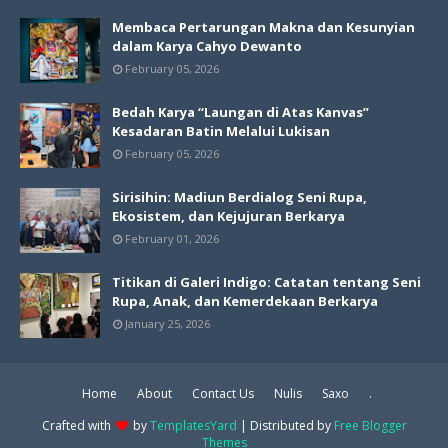
Membaca Pertarungan Makna dan Kesunyian
dalam Karya Cahyo Dewanto
February 05, 2026
Bedah Karya “Laungan di Atas Kanvas”
Kesadaran Batin Melalui Lukisan
February 05, 2026
Sirisihin: Madiun Berdialog Seni Rupa,
Ekosistem, dan Kejujuran Berkarya
February 01, 2026
Titikan di Galeri Indigo: Catatan tentang Seni
Rupa, Anak, dan Kemerdekaan Berkarya
January 25, 2026
Home
About
Contact Us
Nulis
Saxo
.
Crafted with
by
TemplatesYard
| Distributed by
Free Blogger
Themes