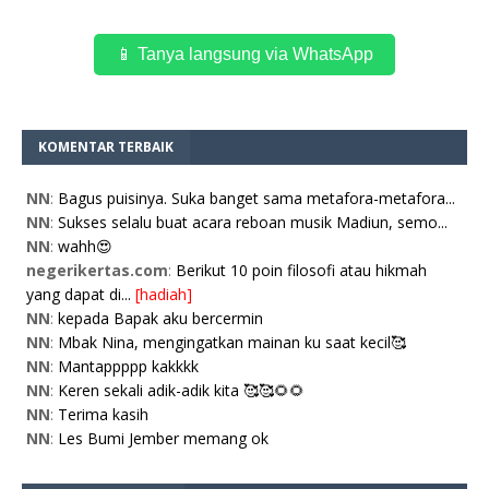
📱 Tanya langsung via WhatsApp
KOMENTAR TERBAIK
NN
:
Bagus puisinya. Suka banget sama metafora-metafora...
NN
:
Sukses selalu buat acara reboan musik Madiun, semo...
NN
:
wahh😍
negerikertas.com
:
Berikut 10 poin filosofi atau hikmah
yang dapat di...
[hadiah]
NN
:
kepada Bapak aku bercermin
NN
:
Mbak Nina, mengingatkan mainan ku saat kecil🥰
NN
:
Mantappppp kakkkk
NN
:
Keren sekali adik-adik kita 🥰🥰🌻🌻
NN
:
Terima kasih
NN
:
Les Bumi Jember memang ok