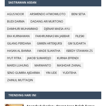
SASTRAWAN ASEAN
AGUS NOOR
ARSWENDO ATMOWILOTO
BENI SETIA
BUDI DARMA
DADANG ARI MURTONO
DAMHURI MUHAMMAD
DJENAR MAESA AYU
EKA KURNIAWAN
FAKHRUNNAS MA JABBAR
FILESKI
GILANG PERDANA
GIMIEN ARTEKJURSI
GM SUDARTA
HASAN AL BANNA
I MADE SUANTHA
ISBEDY STIAWAN ZS
IYUT FITRA
JAKOB SUMARDJO
KURNIA EFFENDI
MARDI LUHUNG
MARWANTO
MASHDAR ZAINAL
SENO GUMIRA AJIDARMA
YIN UDE
YUDITEHA
ZAINUL MUTTAQIN
TRENDING HARI INI