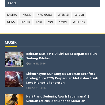
LABEL
SASTRA
MUSIK
INFO GURU
LITERASI
cerpen
NEWS
TEATER
TARI
esai
artikel
WEBINAR
MUSIK
Reboan Music #4: Di Sini Masa Depan Madiun
Sedang Dilukis
June 25, 2026
Sidem Kayon Guncang Mataraman Rockfest
Grebeg Suro 2026, Perpaduan Metal dan Etnik
Jawa Hipnotis Penonton
June 21, 2026
Hari Piano Sedunia, Apa & Bagaimana? |
Sebuah refleksi dari Ananda Sukarlan