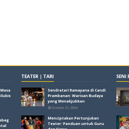
TEATER | TARI
SENI
i Masa
Sendratari Ramayana di Candi
lukis
Prambanan: Warisan Budaya
yang Menakjubkan
October 21, 2024
Menciptakan Pertunjukan
ebeg
Teater: Panduan untuk Guru
etal
dan Siswa