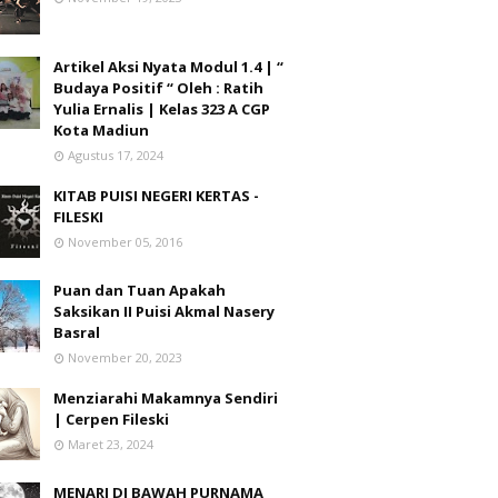
Artikel Aksi Nyata Modul 1.4 | “
Budaya Positif “ Oleh : Ratih
Yulia Ernalis | Kelas 323 A CGP
Kota Madiun
Agustus 17, 2024
KITAB PUISI NEGERI KERTAS -
FILESKI
November 05, 2016
Puan dan Tuan Apakah
Saksikan II Puisi Akmal Nasery
Basral
November 20, 2023
Menziarahi Makamnya Sendiri
| Cerpen Fileski
Maret 23, 2024
MENARI DI BAWAH PURNAMA