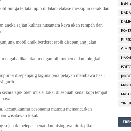
BENI 
tif bunga tertata rapih didalam etalase meskipun corak dan 
DADA
DAMH
an aneka sajian kuliner nusantara kaya akan rempah dan 
EKA 
 .
FILESK
unjung mobil antik berderet rapih disepanjang jalan 
GIMIE
HASA
uk mengabadikan dan mengambil momen dalam bingkai 
ISBED
empurna disepanjang laguna para pelayan membawa hasil 
JAKO
si gurih.
MARD
ecara apik oleh musisi lokal di sebuah kedai kopi tempat 
MASH
ebaya. 
YIN U
nya, kecantikanmu pesonamu mampu memancarkan 
an wisatawan lokal.
TREN
g sejenak melepas penat dan bisingnya hiruk pikuk 