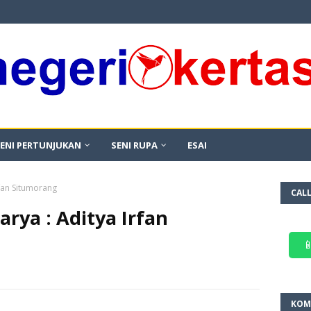
ENI PERTUNJUKAN
SENI RUPA
ESAI
rfan Situmorang
CAL
rya : Aditya Irfan

KOM