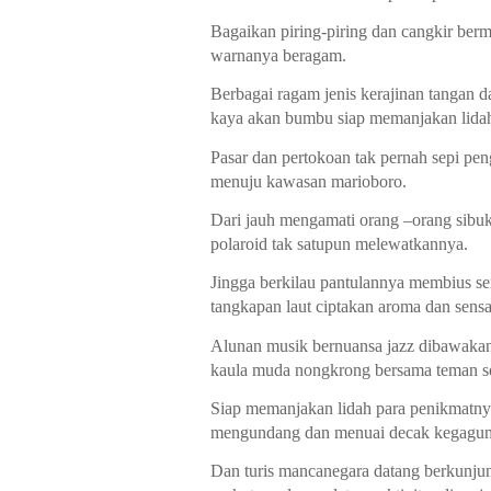
Bagaikan piring-piring dan cangkir bermo
warnanya beragam.
Berbagai ragam jenis kerajinan tangan d
kaya akan bumbu siap memanjakan lidah
Pasar dan pertokoan tak pernah sepi peng
menuju kawasan marioboro. 
Dari jauh mengamati orang –orang sib
polaroid tak satupun melewatkannya.
Jingga berkilau pantulannya membius s
tangkapan laut ciptakan aroma dan sensa
Alunan musik bernuansa jazz dibawakan s
kaula muda nongkrong bersama teman s
Siap memanjakan lidah para penikmat
mengundang dan menuai decak kegagum
Dan turis mancanegara datang berkunjun