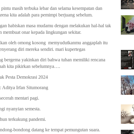
 pintu masih terbuka lebar dan selama kesempatan dan 
arena kita adalah para pemimpi berjuang sebelum.
ngan habiskan masa mudamu dengan melakukan hal-hal tak 
an membuat onar kepada lingkungan sekitar.
akan oleh omong kosong  memyudutkanmu anggaplah itu 
nyerang diri mereka sendiri. mari kupertegas
ang bergema yakinkan diri bahwa tuhan memiliki rencana 
nah kita pikirkan sebelumnya….
ak Pesta Demokrasi 2024
: Aditya Irfan Situmorang
secerah mentari pagi.
ngi nyanyian semesta.
ahun terkukung pandemi.
bondong-bondong datang ke tempat pemungutan suara. 