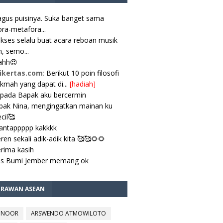
gus puisinya. Suka banget sama
ra-metafora...
kses selalu buat acara reboan musik
, semo...
ahh😍
ikertas.com
:
Berikut 10 poin filosofi
ikmah yang dapat di...
[hadiah]
pada Bapak aku bercermin
ak Nina, mengingatkan mainan ku
cil🥰
antappppp kakkkk
ren sekali adik-adik kita 🥰🥰🌻🌻
rima kasih
es Bumi Jember memang ok
TRAWAN ASEAN
 NOOR
ARSWENDO ATMOWILOTO