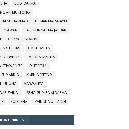
SETIA
BUDI DARMA
NG ARI MURTONO
URI MUHAMMAD
DJENAR MAESA AYU
KURNIAWAN
FAKHRUNNAS MA JABBAR
I
GILANG PERDANA
N ARTEKJURSI
GM SUDARTA
N AL BANNA
I MADE SUANTHA
Y STIAWAN ZS
IYUT FITRA
B SUMARDJO
KURNIA EFFENDI
I LUHUNG
MARWANTO
DAR ZAINAL
SENO GUMIRA AJIDARMA
DE
YUDITEHA
ZAINUL MUTTAQIN
DING HARI INI