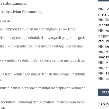
Seribu Lampion |
NN
:
Ba
 Aditya Irfan Situmorang
metafo
NN
:
Su
n mata.
Madiun
an lampion kemudian menerbangkannya ke langit.
NN
:
w
neger
lalu menyertai  penduduk dan warga di penjuru negeri.
atau h
NN
:
ke
at ikut berpartisipasi merancang berbagai desain dan 
NN
:
Mb
saat ke
 kembali ke dalam rak-rak kaca sampai menulis daftar 
NN
:
M
NN
:
Ke
NN
:
Te
 telah kehilangan naluri dan jati diri sebagai makhluk 
NN
:
L
a.
uktikan bahwa perbedaan mampu menciptakan keunikan 
SAS
obilisasi teknologi dan globalisasi menciptakan trend 
AGUS
nya.