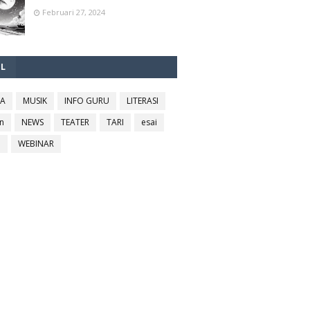
Februari 27, 2024
EL
RA
MUSIK
INFO GURU
LITERASI
n
NEWS
TEATER
TARI
esai
l
WEBINAR