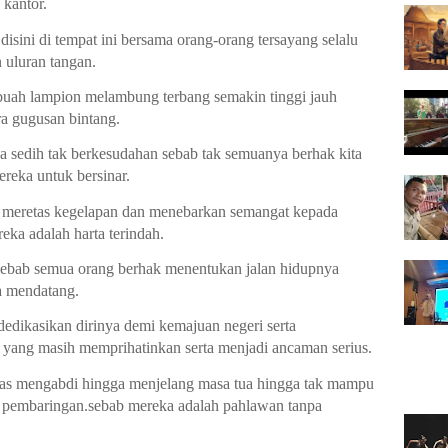
 kantor.
sini di tempat ini bersama orang-orang tersayang selalu 
uluran tangan.
uah lampion melambung terbang semakin tinggi jauh 
ra gugusan bintang.
asa sedih tak berkesudahan sebab tak semuanya berhak kita 
reka untuk bersinar.
n meretas kegelapan dan menebarkan semangat kepada 
eka adalah harta terindah.
 sebab semua orang berhak menentukan jalan hidupnya 
a mendatang.
edikasikan dirinya demi kemajuan negeri serta 
 yang masih memprihatinkan serta menjadi ancaman serius.
las mengabdi hingga menjelang masa tua hingga tak mampu 
di pembaringan.sebab mereka adalah pahlawan tanpa 