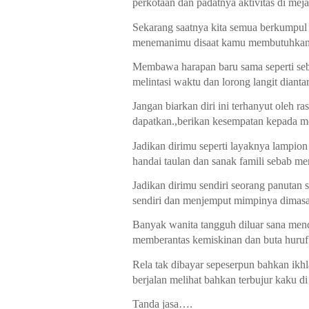
perkotaan dan padatnya aktivitas di meja
Sekarang saatnya kita semua berkumpul di
menemanimu disaat kamu membutuhkan 
Membawa harapan baru sama seperti seb
melintasi waktu dan lorong langit dianta
Jangan biarkan diri ini terhanyut oleh r
dapatkan.,berikan kesempatan kepada me
Jadikan dirimu seperti layaknya lampio
handai taulan dan sanak famili sebab mer
Jadikan dirimu sendiri seorang panutan
sendiri dan menjemput mimpinya dimas
Banyak wanita tangguh diluar sana mend
memberantas kemiskinan dan buta huruf
Rela tak dibayar sepeserpun bahkan ikh
berjalan melihat bahkan terbujur kaku 
Tanda jasa….