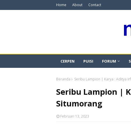
Home
About
Contact
CERPEN
PUISI
FORUM
S
Beranda
Seribu Lampion | Karya : Aditya I
Seribu Lampion | Ka
Situmorang
Februari 13, 2023