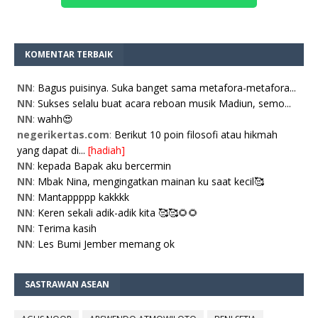
KOMENTAR TERBAIK
NN
:
Bagus puisinya. Suka banget sama metafora-metafora...
NN
:
Sukses selalu buat acara reboan musik Madiun, semo...
NN
:
wahh😍
negerikertas.com
:
Berikut 10 poin filosofi atau hikmah
yang dapat di...
[hadiah]
NN
:
kepada Bapak aku bercermin
NN
:
Mbak Nina, mengingatkan mainan ku saat kecil🥰
NN
:
Mantappppp kakkkk
NN
:
Keren sekali adik-adik kita 🥰🥰🌻🌻
NN
:
Terima kasih
NN
:
Les Bumi Jember memang ok
SASTRAWAN ASEAN