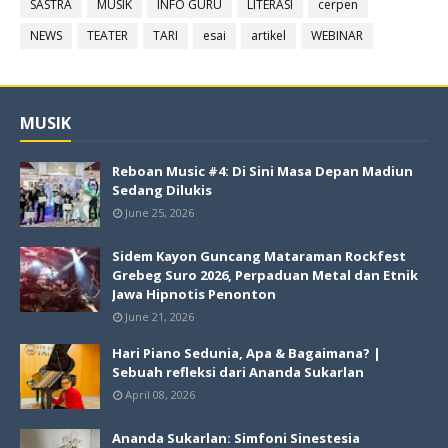
SASTRA
MUSIK
INFO GURU
LITERASI
cerpen
NEWS
TEATER
TARI
esai
artikel
WEBINAR
MUSIK
Reboan Music #4: Di Sini Masa Depan Madiun
Sedang Dilukis
June 25, 2026
Sidem Kayon Guncang Mataraman Rockfest
Grebeg Suro 2026, Perpaduan Metal dan Etnik
Jawa Hipnotis Penonton
June 21, 2026
Hari Piano Sedunia, Apa & Bagaimana? |
Sebuah refleksi dari Ananda Sukarlan
April 08, 2026
Ananda Sukarlan: Simfoni Sinestesia