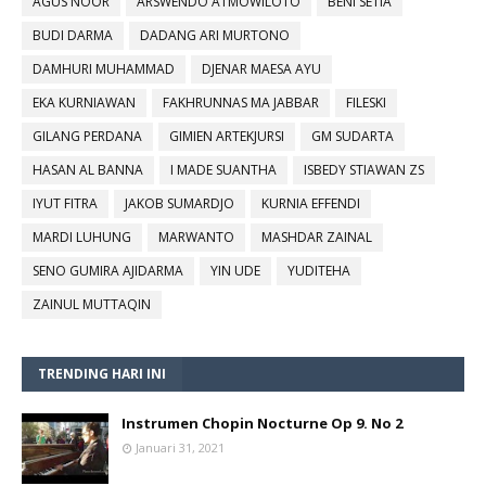
AGUS NOOR
ARSWENDO ATMOWILOTO
BENI SETIA
BUDI DARMA
DADANG ARI MURTONO
DAMHURI MUHAMMAD
DJENAR MAESA AYU
EKA KURNIAWAN
FAKHRUNNAS MA JABBAR
FILESKI
GILANG PERDANA
GIMIEN ARTEKJURSI
GM SUDARTA
HASAN AL BANNA
I MADE SUANTHA
ISBEDY STIAWAN ZS
IYUT FITRA
JAKOB SUMARDJO
KURNIA EFFENDI
MARDI LUHUNG
MARWANTO
MASHDAR ZAINAL
SENO GUMIRA AJIDARMA
YIN UDE
YUDITEHA
ZAINUL MUTTAQIN
TRENDING HARI INI
Instrumen Chopin Nocturne Op 9. No 2
Januari 31, 2021