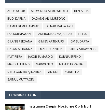
AGUS NOOR
ARSWENDO ATMOWILOTO
BENI SETIA
BUDI DARMA
DADANG ARI MURTONO
DAMHURI MUHAMMAD
DJENAR MAESA AYU
EKA KURNIAWAN
FAKHRUNNAS MA JABBAR
FILESKI
GILANG PERDANA
GIMIEN ARTEKJURSI
GM SUDARTA
HASAN AL BANNA
I MADE SUANTHA
ISBEDY STIAWAN ZS
IYUT FITRA
JAKOB SUMARDJO
KURNIA EFFENDI
MARDI LUHUNG
MARWANTO
MASHDAR ZAINAL
SENO GUMIRA AJIDARMA
YIN UDE
YUDITEHA
ZAINUL MUTTAQIN
TRENDING HARI INI
Instrumen Chopin Nocturne Op 9. No 2