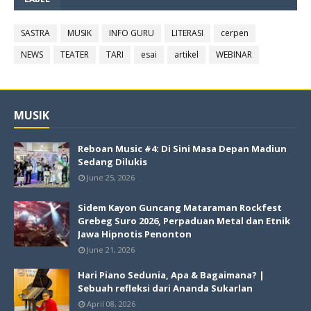
SASTRA
MUSIK
INFO GURU
LITERASI
cerpen
NEWS
TEATER
TARI
esai
artikel
WEBINAR
MUSIK
Reboan Music #4: Di Sini Masa Depan Madiun
Sedang Dilukis
June 25, 2026
Sidem Kayon Guncang Mataraman Rockfest
Grebeg Suro 2026, Perpaduan Metal dan Etnik
Jawa Hipnotis Penonton
June 21, 2026
Hari Piano Sedunia, Apa & Bagaimana? |
Sebuah refleksi dari Ananda Sukarlan
April 08, 2026