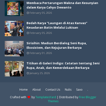
Membaca Pertarungan Makna dan Kesunyian
dalam Karya Cahyo Dewanto
February 05, 2026
Bedah Karya “Laungan di Atas Kanvas”
Kesadaran Batin Melalui Lukisan
February 05, 2026
Sirisihin: Madiun Berdialog Seni Rupa,
Ekosistem, dan Kejujuran Berkarya
February 01, 2026
Titikan di Galeri Indigo: Catatan tentang Seni
Rupa, Anak, dan Kemerdekaan Berkarya
January 25, 2026
Home
About
Contact Us
Nulis
Saxo
.
Crafted with
by
TemplatesYard
| Distributed by
Free Blogger
Themes