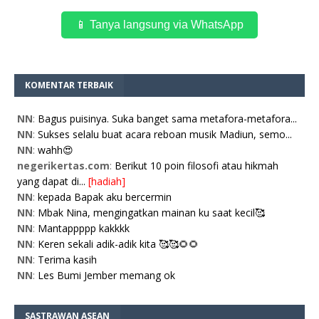
📱 Tanya langsung via WhatsApp
KOMENTAR TERBAIK
NN
:
Bagus puisinya. Suka banget sama metafora-metafora...
NN
:
Sukses selalu buat acara reboan musik Madiun, semo...
NN
:
wahh😍
negerikertas.com
:
Berikut 10 poin filosofi atau hikmah
yang dapat di...
[hadiah]
NN
:
kepada Bapak aku bercermin
NN
:
Mbak Nina, mengingatkan mainan ku saat kecil🥰
NN
:
Mantappppp kakkkk
NN
:
Keren sekali adik-adik kita 🥰🥰🌻🌻
NN
:
Terima kasih
NN
:
Les Bumi Jember memang ok
SASTRAWAN ASEAN