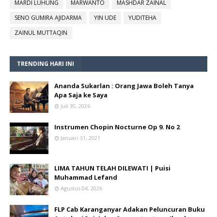
MARDI LUHUNG
MARWANTO
MASHDAR ZAINAL
SENO GUMIRA AJIDARMA
YIN UDE
YUDITEHA
ZAINUL MUTTAQIN
TRENDING HARI INI
Ananda Sukarlan : Orang Jawa Boleh Tanya
Apa Saja ke Saya
Juli 30, 2026
Instrumen Chopin Nocturne Op 9. No 2
Januari 31, 2021
LIMA TAHUN TELAH DILEWATI | Puisi
Muhammad Lefand
Agustus 04, 2026
FLP Cab Karanganyar Adakan Peluncuran Buku