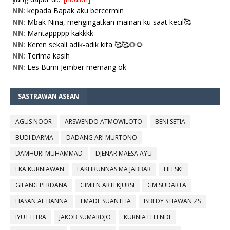
NN
:
kepada Bapak aku bercermin
NN
:
Mbak Nina, mengingatkan mainan ku saat kecil🥰
NN
:
Mantappppp kakkkk
NN
:
Keren sekali adik-adik kita 🥰🥰🌻🌻
NN
:
Terima kasih
NN
:
Les Bumi Jember memang ok
SASTRAWAN ASEAN
AGUS NOOR
ARSWENDO ATMOWILOTO
BENI SETIA
BUDI DARMA
DADANG ARI MURTONO
DAMHURI MUHAMMAD
DJENAR MAESA AYU
EKA KURNIAWAN
FAKHRUNNAS MA JABBAR
FILESKI
GILANG PERDANA
GIMIEN ARTEKJURSI
GM SUDARTA
HASAN AL BANNA
I MADE SUANTHA
ISBEDY STIAWAN ZS
IYUT FITRA
JAKOB SUMARDJO
KURNIA EFFENDI