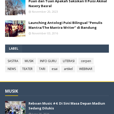
Puan dan Tuan Apakah Saksikan II Puisi Akmal
Nasery Basral
November 20, 2023
Launching Antologi Puisi Bilingual “Penulis
Mantra/The Mantra Writer” di Bandung
November 03, 2016
LABEL
SASTRA
MUSIK
INFO GURU
LITERASI
cerpen
NEWS
TEATER
TARI
esai
artikel
WEBINAR
MUSIK
Reboan Music #4: Di Sini Masa Depan Madiun
Sedang Dilukis
June 25, 2026