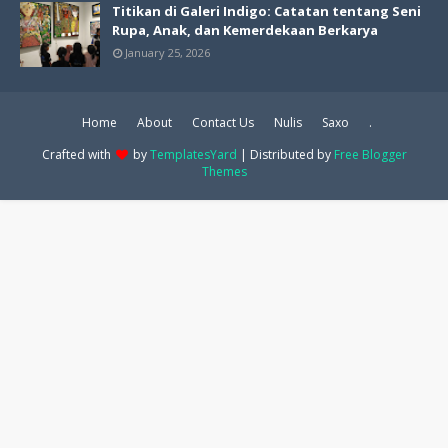
Titikan di Galeri Indigo: Catatan tentang Seni
Rupa, Anak, dan Kemerdekaan Berkarya
January 25, 2026
Home
About
Contact Us
Nulis
Saxo
.
Crafted with
by
TemplatesYard
| Distributed by
Free Blogger
Themes