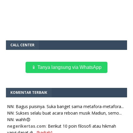
CALL CENTER
📱 Tanya langsung via WhatsApp
KOMENTAR TERBAIK
NN
:
Bagus puisinya. Suka banget sama metafora-metafora...
NN
:
Sukses selalu buat acara reboan musik Madiun, semo...
NN
:
wahh😍
negerikertas.com
:
Berikut 10 poin filosofi atau hikmah
yang dapat di...
[hadiah]