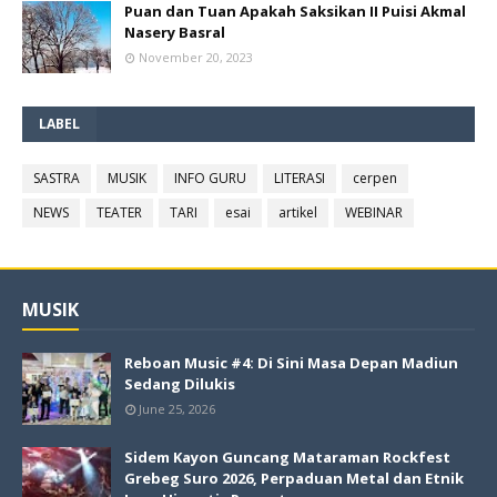
Puan dan Tuan Apakah Saksikan II Puisi Akmal
Nasery Basral
November 20, 2023
LABEL
SASTRA
MUSIK
INFO GURU
LITERASI
cerpen
NEWS
TEATER
TARI
esai
artikel
WEBINAR
MUSIK
Reboan Music #4: Di Sini Masa Depan Madiun
Sedang Dilukis
June 25, 2026
Sidem Kayon Guncang Mataraman Rockfest
Grebeg Suro 2026, Perpaduan Metal dan Etnik