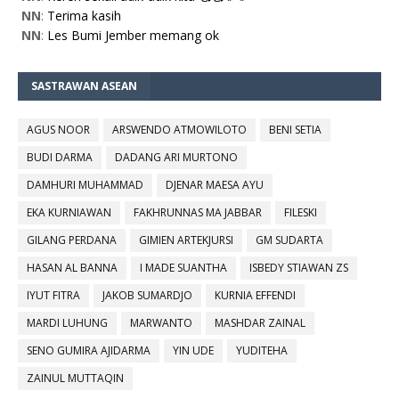
NN
:
Terima kasih
NN
:
Les Bumi Jember memang ok
SASTRAWAN ASEAN
AGUS NOOR
ARSWENDO ATMOWILOTO
BENI SETIA
BUDI DARMA
DADANG ARI MURTONO
DAMHURI MUHAMMAD
DJENAR MAESA AYU
EKA KURNIAWAN
FAKHRUNNAS MA JABBAR
FILESKI
GILANG PERDANA
GIMIEN ARTEKJURSI
GM SUDARTA
HASAN AL BANNA
I MADE SUANTHA
ISBEDY STIAWAN ZS
IYUT FITRA
JAKOB SUMARDJO
KURNIA EFFENDI
MARDI LUHUNG
MARWANTO
MASHDAR ZAINAL
SENO GUMIRA AJIDARMA
YIN UDE
YUDITEHA
ZAINUL MUTTAQIN