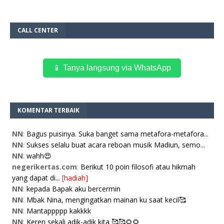
CALL CENTER
📱 Tanya langsung via WhatsApp
KOMENTAR TERBAIK
NN
:
Bagus puisinya. Suka banget sama metafora-metafora...
NN
:
Sukses selalu buat acara reboan musik Madiun, semo...
NN
:
wahh😍
negerikertas.com
:
Berikut 10 poin filosofi atau hikmah
yang dapat di...
[hadiah]
NN
:
kepada Bapak aku bercermin
NN
:
Mbak Nina, mengingatkan mainan ku saat kecil🥰
NN
:
Mantappppp kakkkk
NN
:
Keren sekali adik-adik kita 🥰🥰🌻🌻