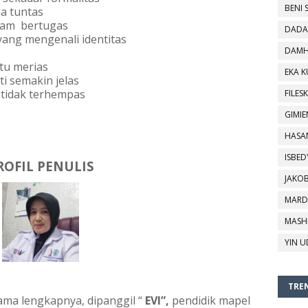
BENI 
ja tuntas
am  bertugas 
DADA
yang mengenali identitas
DAMH
tu merias
EKA 
i semakin jelas
 tidak terhempas
FILESK
GIMIE
HASA
ISBED
ROFIL PENULIS
JAKO
MARD
MASH
YIN U
TREN
ama lengkapnya, dipanggil “ 
EVI”, 
pendidik mapel 