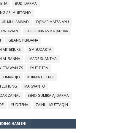
SETIA
BUDI DARMA
NG ARI MURTONO
URI MUHAMMAD
DJENAR MAESA AYU
KURNIAWAN
FAKHRUNNAS MA JABBAR
I
GILANG PERDANA
N ARTEKJURSI
GM SUDARTA
N AL BANNA
I MADE SUANTHA
Y STIAWAN ZS
IYUT FITRA
B SUMARDJO
KURNIA EFFENDI
I LUHUNG
MARWANTO
DAR ZAINAL
SENO GUMIRA AJIDARMA
DE
YUDITEHA
ZAINUL MUTTAQIN
DING HARI INI