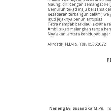
N
aungi diri dengan semangat ker
G
emuruh tekad maju bersama dal
K
esadaran terbangun dalam jiwa 
I
kuti jejaknya penuh antusias
T
etra nampak berkilau laksana ra
A
mbil sikap melangkah tanpa hent
Ny
alakan lentera kehidupan agar
Akrostik_N.Evi S, Tsk. 05052022
P
Neneng Evi Susantika,M.Pd. 
  n