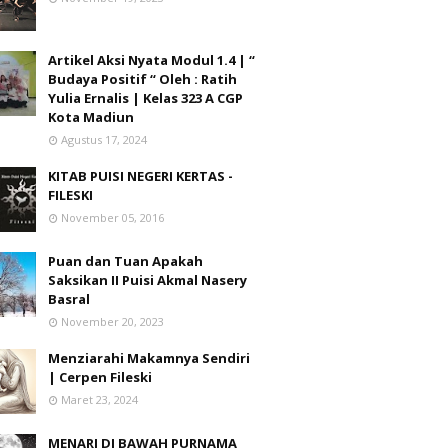
Artikel Aksi Nyata Modul 1.4 | “
Budaya Positif “ Oleh : Ratih
Yulia Ernalis | Kelas 323 A CGP
Kota Madiun
Agustus 17, 2024
KITAB PUISI NEGERI KERTAS -
FILESKI
November 05, 2016
Puan dan Tuan Apakah
Saksikan II Puisi Akmal Nasery
Basral
November 20, 2023
Menziarahi Makamnya Sendiri
| Cerpen Fileski
Maret 23, 2024
MENARI DI BAWAH PURNAMA