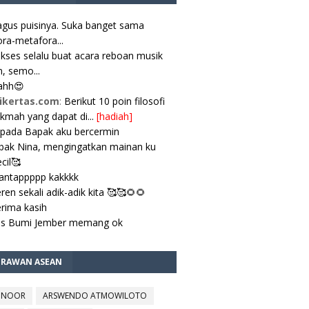
gus puisinya. Suka banget sama
ra-metafora...
kses selalu buat acara reboan musik
, semo...
ahh😍
ikertas.com
:
Berikut 10 poin filosofi
ikmah yang dapat di...
[hadiah]
pada Bapak aku bercermin
ak Nina, mengingatkan mainan ku
cil🥰
antappppp kakkkk
ren sekali adik-adik kita 🥰🥰🌻🌻
rima kasih
es Bumi Jember memang ok
TRAWAN ASEAN
 NOOR
ARSWENDO ATMOWILOTO