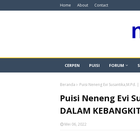
Home
About
Contact
CERPEN
PUISI
FORUM
S
Beranda
Puisi Neneng Evi Susantika,M.Pd
Puisi Neneng Evi S
DALAM KEBANGKI
Mei 06, 2022