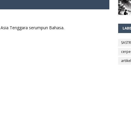
aya Asia Tenggara serumpun Bahasa.
LAB
SAST
cerpe
artike