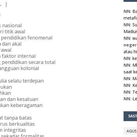
 
  |
NN
:
Ba
 
metafo
NN
:
Su
 nasional
 titik awal
Madiun
i pendidikan fenomenal
NN
:
w
 dan akal
neger
rawal
atau h
faktor internal
NN
:
ke
pendidikan secara total
NN
:
Mb
gangguan kolonial
saat ke
NN
:
M
lia selalu terdepan
NN
:
Ke
rukan 
NN
:
Te
ahkan
uan dan kesatuan
NN
:
L
ukan keberagaman 
SAS
t tanpa batas
rus berkualitas
 integritas
AGUS
sekadar formalitas