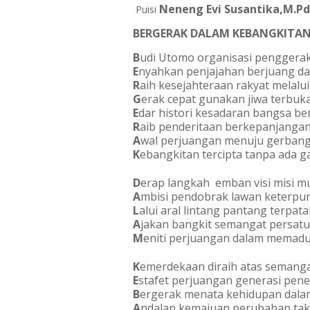
Neneng Evi Susantika,M.Pd.
Puisi
BERGERAK DALAM KEBANGKITAN
B
udi Utomo organisasi penggerak
E
nyahkan penjajahan berjuang dari
R
aih kesejahteraan rakyat melalu
G
erak cepat gunakan jiwa terbuka
E
dar histori kesadaran bangsa be
R
aib penderitaan berkepanjangan 
A
wal perjuangan menuju gerbang 
K
ebangkitan tercipta tanpa ada 
D
erap langkah  emban visi misi mu
A
mbisi pendobrak lawan keterpu
L
alui aral lintang pantang terpat
A
jakan bangkit semangat persat
M
eniti perjuangan dalam memad
K
emerdekaan diraih atas semanga
E
stafet perjuangan generasi pene
B
ergerak menata kehidupan dalam
A
ndalan kemajuan perubahan tak 