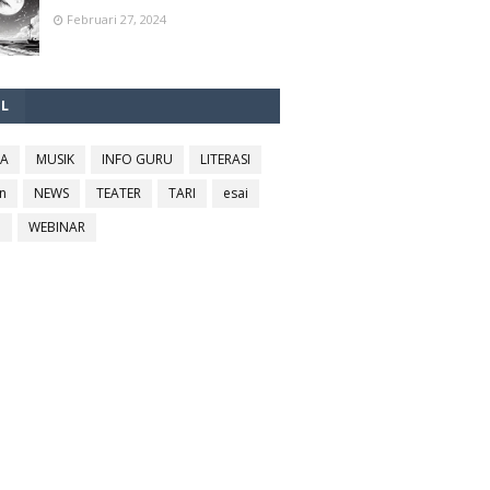
Februari 27, 2024
EL
RA
MUSIK
INFO GURU
LITERASI
n
NEWS
TEATER
TARI
esai
l
WEBINAR