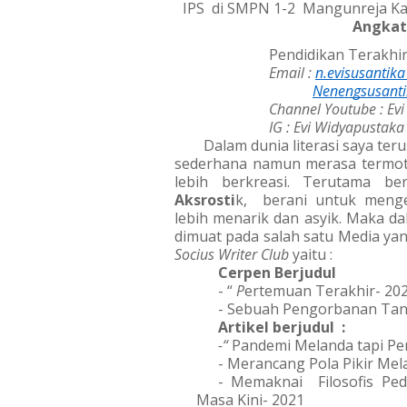
IPS  di SMPN 1-2  Mangunreja Ka
Angkat
Pendidikan Terakhi
Email : 
n.evisusanti
Nenengsusanti
Channel Youtube : Evi
IG : Evi Widyapustaka
Dalam dunia literasi saya te
sederhana namun merasa termoti
lebih berkreasi. Terutama b
Aksrosti
k,  berani untuk meng
lebih menarik dan asyik. Maka d
dimuat pada salah satu Media yan
Socius Writer Club 
yaitu :
Cerpen Berjudul 
- “ 
P
ertemuan Terakhir- 20
- Sebuah Pengorbanan Tanp
Artikel berjudul  : 
-“ 
Pandemi Melanda tapi Pem
- Merancang Pola Pikir Mel
- Memaknai  Filosofis Ped
Masa Kini- 2021