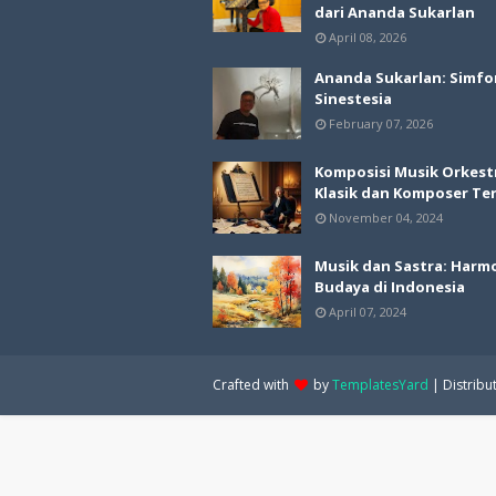
dari Ananda Sukarlan
April 08, 2026
Ananda Sukarlan: Simfo
Sinestesia
February 07, 2026
Komposisi Musik Orkest
Klasik dan Komposer Te
November 04, 2024
Musik dan Sastra: Harm
Budaya di Indonesia
April 07, 2024
Crafted with
by
TemplatesYard
| Distribu