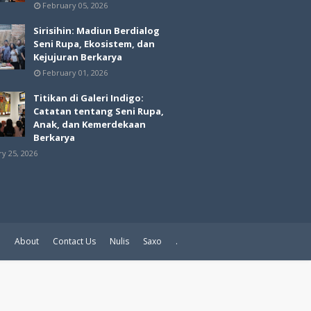
February 05, 2026
Sirisihin: Madiun Berdialog
Seni Rupa, Ekosistem, dan
Kejujuran Berkarya
February 01, 2026
Titikan di Galeri Indigo:
Catatan tentang Seni Rupa,
Anak, dan Kemerdekaan
Berkarya
ry 25, 2026
e
About
Contact Us
Nulis
Saxo
.