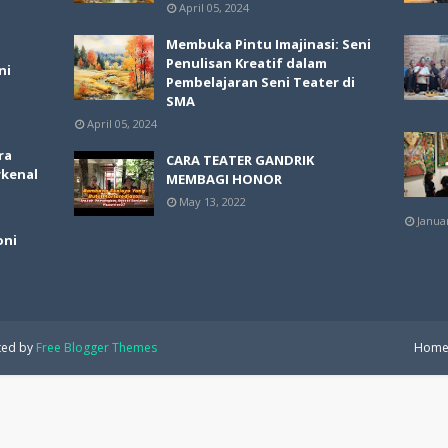
April 05, 2024
Membuka Pintu Imajinasi: Seni
Penulisan Kreatif dalam
ni
Pembelajaran Seni Teater di
SMA
April 05, 2024
ra
CARA TEATER GANDRIK
rkenal
MEMBAGI HONOR
May 13, 2022
Janua
oni
ted by
Free Blogger Themes
Hom