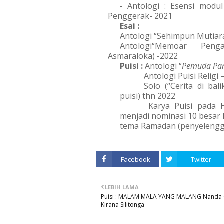
- Antologi : Esensi modu
Penggerak- 2021
Esai :
Antologi “Sehimpun Mutiar
Antologi“Memoar  Penga
Asmaraloka) -2022
Puisi : 
Antologi “
Pemuda Pan
Antologi Puisi Religi
Solo (“Cerita di ba
puisi) thn 2022
 Karya Puisi pada 
menjadi nominasi 10 besar P
tema Ramadan (penyelengg
Facebook
Twitter
LEBIH LAMA
Puisi : MALAM MALA YANG MALANG Nanda
Kirana Silitonga