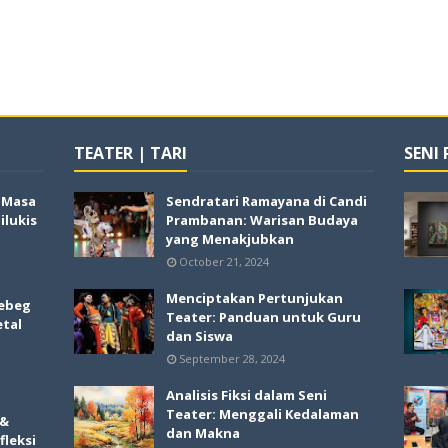
TEATER | TARI
SENI
i Masa
Sendratari Ramayana di Candi
lukis
Prambanan: Warisan Budaya
yang Menakjubkan
October 21, 2024
Menciptakan Pertunjukan
ebeg
Teater: Panduan untuk Guru
etal
dan Siswa
September 28, 2024
Analisis Fiksi dalam Seni
Teater: Menggali Kedalaman
 &
dan Makna
fleksi