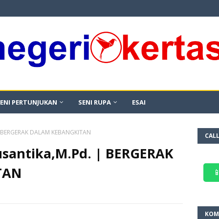
ENI PERTUNJUKAN
SENI RUPA
ESAI
. | BERGERAK DALAM KEBANGKITAN
CAL
usantika,M.Pd. | BERGERAK
TAN

KOM