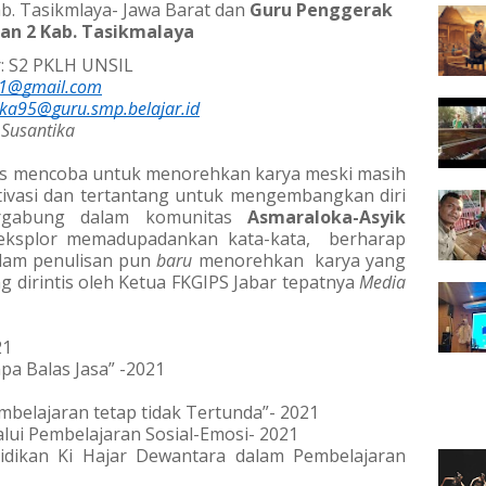
b. Tasikmlaya- Jawa Barat dan 
Guru Penggerak 
an 2 Kab. Tasikmalaya
r: S2 PKLH UNSIL
ka1@gmail.com
ka95@guru.smp.belajar.id
 Susantika
rus mencoba untuk menorehkan karya meski masih 
vasi dan tertantang untuk mengembangkan diri 
ergabung dalam komunitas 
Asmaraloka-Asyik 
eksplor memadupadankan kata-kata,  berharap 
alam penulisan pun 
baru
 menorehkan  karya yang 
g dirintis oleh Ketua FKGIPS Jabar tepatnya
 Media 
21
a Balas Jasa” -2021
belajaran tetap tidak Tertunda”- 2021
alui Pembelajaran Sosial-Emosi- 2021
idikan Ki Hajar Dewantara dalam Pembelajaran 