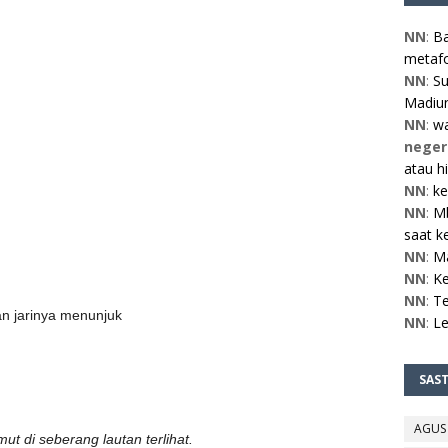
NN
:
Ba
metafo
NN
:
Su
Madiun
NN
:
w
neger
atau h
NN
:
ke
NN
:
Mb
saat ke
NN
:
M
NN
:
Ke
NN
:
Te
n jarinya menunjuk
NN
:
L
SAS
AGUS
mut di seberang lautan terlihat.