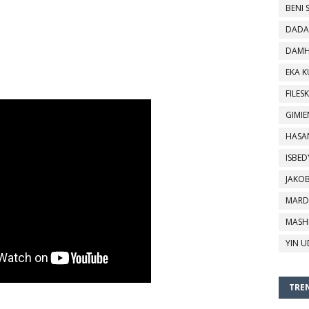
BENI 
DADA
DAMH
EKA 
FILESK
GIMIE
HASA
ISBED
JAKO
MARD
MASH
YIN U
TREN