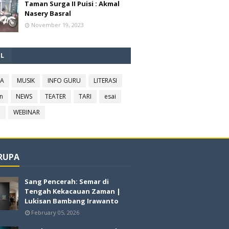
Taman Surga II Puisi : Akmal
Nasery Basral
November 19, 2023
EL
RA
MUSIK
INFO GURU
LITERASI
n
NEWS
TEATER
TARI
esai
l
WEBINAR
 RUPA
Sang Pencerah: Semar di
Tengah Kekacauan Zaman |
Lukisan Bambang Irawanto
February 05, 2026