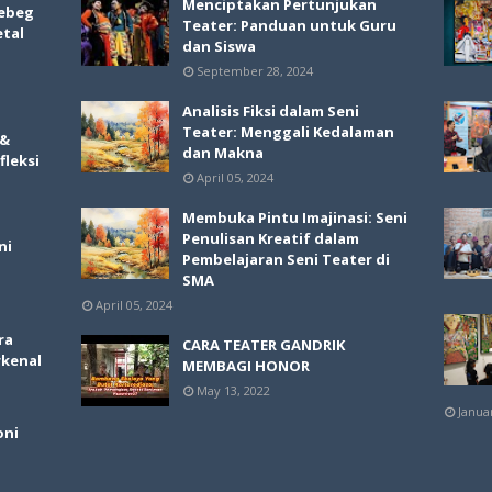
Menciptakan Pertunjukan
ebeg
Teater: Panduan untuk Guru
etal
dan Siswa
September 28, 2024
Analisis Fiksi dalam Seni
Teater: Menggali Kedalaman
 &
dan Makna
fleksi
April 05, 2024
Membuka Pintu Imajinasi: Seni
Penulisan Kreatif dalam
ni
Pembelajaran Seni Teater di
SMA
April 05, 2024
ra
CARA TEATER GANDRIK
rkenal
MEMBAGI HONOR
May 13, 2022
Janua
oni