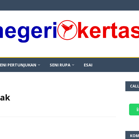
ENI PERTUNJUKAN
SENI RUPA
ESAI
CAL
nak

KOM