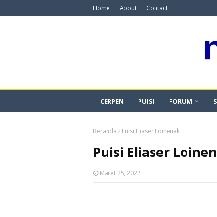
Home
About
Contact
CERPEN
PUISI
FORUM
S
Beranda
Puisi Eliaser Loinenak
Puisi Eliaser Loine
Maret 25, 2022