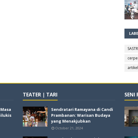
LAB
SAST
cerpe
artike
TEATER | TARI
SENI
i Masa
Sendratari Ramayana di Candi
lukis
Prambanan: Warisan Budaya
yang Menakjubkan
October 21, 2024