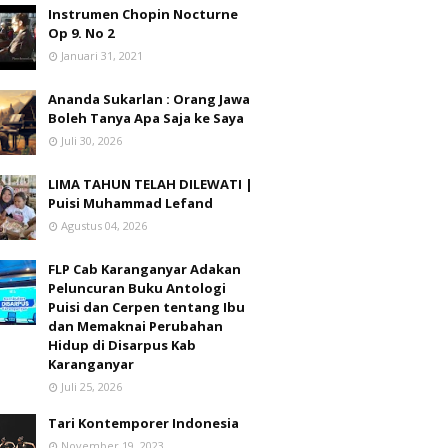
Instrumen Chopin Nocturne
Op 9. No 2
Januari 31, 2021
Ananda Sukarlan : Orang Jawa
Boleh Tanya Apa Saja ke Saya
Juli 30, 2026
LIMA TAHUN TELAH DILEWATI |
Puisi Muhammad Lefand
Agustus 04, 2026
FLP Cab Karanganyar Adakan
Peluncuran Buku Antologi
Puisi dan Cerpen tentang Ibu
dan Memaknai Perubahan
Hidup di Disarpus Kab
Karanganyar
Juli 25, 2026
Tari Kontemporer Indonesia
November 19, 2023