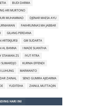
SETIA
BUDI DARMA
NG ARI MURTONO
URI MUHAMMAD
DJENAR MAESA AYU
KURNIAWAN
FAKHRUNNAS MA JABBAR
I
GILANG PERDANA
N ARTEKJURSI
GM SUDARTA
N AL BANNA
I MADE SUANTHA
Y STIAWAN ZS
IYUT FITRA
B SUMARDJO
KURNIA EFFENDI
I LUHUNG
MARWANTO
DAR ZAINAL
SENO GUMIRA AJIDARMA
DE
YUDITEHA
ZAINUL MUTTAQIN
DING HARI INI