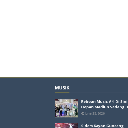
MUSIK
Reboan Music #4: Di Sin
Depan Madiun Sedang Di
June 25, 2026
Sidem Kayon Guncang