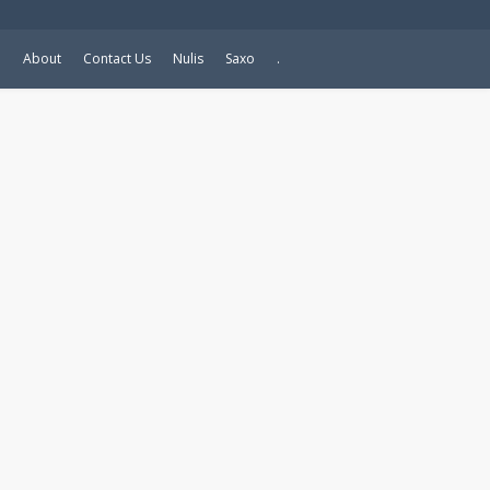
e
About
Contact Us
Nulis
Saxo
.