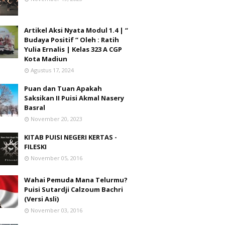
Artikel Aksi Nyata Modul 1.4 | “
Budaya Positif “ Oleh : Ratih
Yulia Ernalis | Kelas 323 A CGP
Kota Madiun
Agustus 17, 2024
Puan dan Tuan Apakah
Saksikan II Puisi Akmal Nasery
Basral
November 20, 2023
KITAB PUISI NEGERI KERTAS -
FILESKI
November 05, 2016
Wahai Pemuda Mana Telurmu?
Puisi Sutardji Calzoum Bachri
(Versi Asli)
November 03, 2016