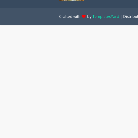
Crafted with
by
TemplatesYard
| Distribu