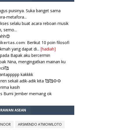
gus puisinya. Suka banget sama
ra-metafora...
kses selalu buat acara reboan musik
, semo...
ahh😍
ikertas.com
:
Berikut 10 poin filosofi
ikmah yang dapat di...
[hadiah]
pada Bapak aku bercermin
ak Nina, mengingatkan mainan ku
cil🥰
antappppp kakkkk
ren sekali adik-adik kita 🥰🥰🌻🌻
rima kasih
es Bumi Jember memang ok
TRAWAN ASEAN
 NOOR
ARSWENDO ATMOWILOTO