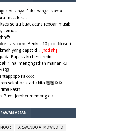
gus puisinya. Suka banget sama
ra-metafora...
kses selalu buat acara reboan musik
, semo...
ahh😍
ikertas.com
:
Berikut 10 poin filosofi
ikmah yang dapat di...
[hadiah]
pada Bapak aku bercermin
ak Nina, mengingatkan mainan ku
cil🥰
antappppp kakkkk
ren sekali adik-adik kita 🥰🥰🌻🌻
rima kasih
es Bumi Jember memang ok
TRAWAN ASEAN
 NOOR
ARSWENDO ATMOWILOTO