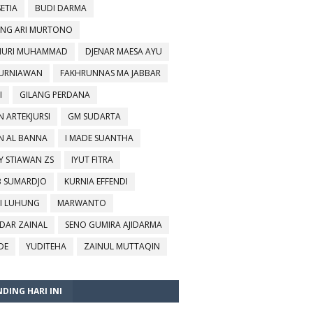
SETIA
BUDI DARMA
NG ARI MURTONO
URI MUHAMMAD
DJENAR MAESA AYU
KURNIAWAN
FAKHRUNNAS MA JABBAR
I
GILANG PERDANA
N ARTEKJURSI
GM SUDARTA
N AL BANNA
I MADE SUANTHA
Y STIAWAN ZS
IYUT FITRA
B SUMARDJO
KURNIA EFFENDI
I LUHUNG
MARWANTO
DAR ZAINAL
SENO GUMIRA AJIDARMA
DE
YUDITEHA
ZAINUL MUTTAQIN
DING HARI INI