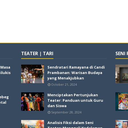
TEATER | TARI
SENI
i Masa
Sendratari Ramayana di Candi
lukis
Prambanan: Warisan Budaya
yang Menakjubkan
October 21, 2024
Menciptakan Pertunjukan
ebeg
Teater: Panduan untuk Guru
etal
dan Siswa
September 28, 2024
Analisis Fiksi dalam Seni
Teater: Menggali Kedalaman