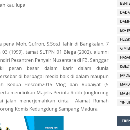
BENI 
nah kau lupa
DADA
DAMH
EKA 
FILESK
pena Moh. Gufron, S.Sos.I, lahir di Bangkalan, 7 
GIMIE
03 (1999), tamat SLTPN 01 Blega (2002), alumni 
HASA
ndiri Pesantren Penyair Nusantara di FB, Sanggar 
ISBED
iki peran besar dalam karir dalam dunia 
JAKO
ersebar di berbagai media baik di dalam maupun 
ah Kedua Hescom2015 Vlog dan Rubaiyat (5 
MARD
erta mendirikan Majelis Pecinta Rotib Junglorong 
MASH
i jalan menerjemahkan cinta.  Alamat Rumah 
YIN U
nglorong Komis Kedungdung Sampang Madura.  
TREN