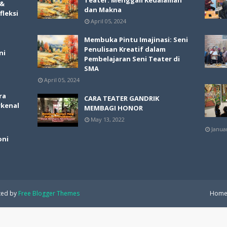
 &
dan Makna
fleksi
April 05, 2024
Membuka Pintu Imajinasi: Seni
Penulisan Kreatif dalam
ni
Pembelajaran Seni Teater di
SMA
April 05, 2024
ra
CARA TEATER GANDRIK
rkenal
MEMBAGI HONOR
May 13, 2022
Janua
oni
ted by
Free Blogger Themes
Hom