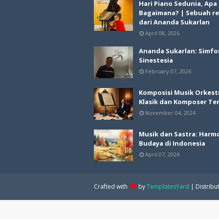
Hari Piano Sedunia, Apa
Bagaimana? | Sebuah re
dari Ananda Sukarlan
April 08, 2026
Ananda Sukarlan: Simfo
Sinestesia
February 07, 2026
Komposisi Musik Orkest
Klasik dan Komposer Te
November 04, 2024
Musik dan Sastra: Harm
Budaya di Indonesia
April 07, 2024
Crafted with
by
TemplatesYard
| Distribu