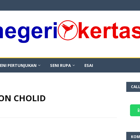
ENI PERTUNJUKAN
SENI RUPA
ESAI
CAL
RON CHOLID

KOM