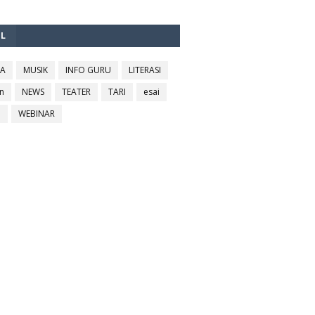
EL
RA
MUSIK
INFO GURU
LITERASI
n
NEWS
TEATER
TARI
esai
l
WEBINAR