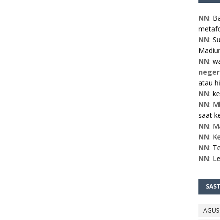
NN
:
Ba
metafo
NN
:
Su
Madiun
NN
:
w
neger
atau h
NN
:
ke
NN
:
Mb
saat ke
NN
:
M
NN
:
Ke
NN
:
Te
NN
:
L
SAS
AGUS