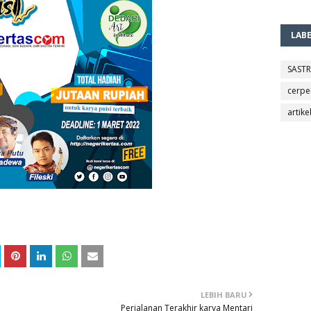
LAB
SAST
cerpe
artike
LEBIH BARU
Perjalanan Terakhir karya Mentari