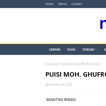
Home
About
Contact
CERPEN
PUISI
FORUM
S
Beranda
PUISI MOH. GHUFRON CHOLID
PUISI MOH. GHUF
Februari 09, 2022
MANTRA RINDU