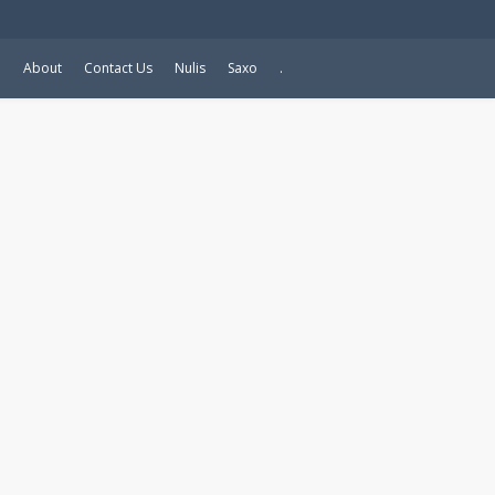
e
About
Contact Us
Nulis
Saxo
.