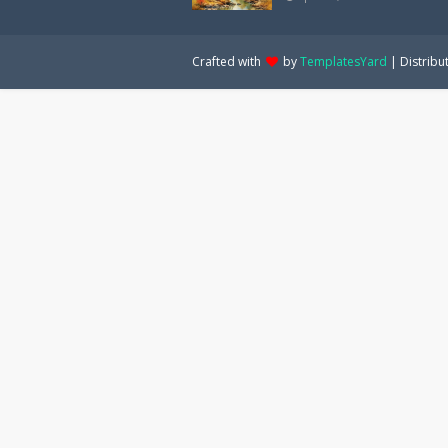
Crafted with
by
TemplatesYard
| Distribu