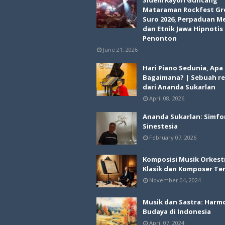
Sidem Kayon Guncang
Mataraman Rockfest Gr
Suro 2026, Perpaduan M
dan Etnik Jawa Hipnotis
Penonton
June 21, 2026
Hari Piano Sedunia, Apa
Bagaimana? | Sebuah re
dari Ananda Sukarlan
April 08, 2026
Ananda Sukarlan: Simfo
Sinestesia
February 07, 2026
Komposisi Musik Orkest
Klasik dan Komposer Te
November 04, 2024
Musik dan Sastra: Harm
Budaya di Indonesia
April 07, 2024