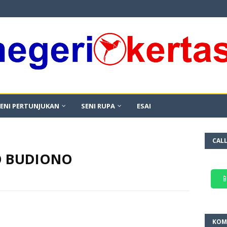
ENI PERTUNJUKAN
SENI RUPA
ESAI
CAL
O BUDIONO

KOM