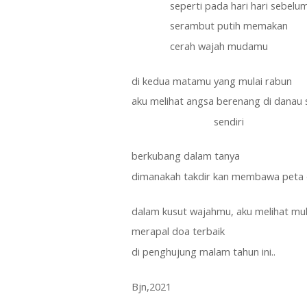
              seperti pada hari hari sebelu
              serambut putih memakan
              cerah wajah mudamu
di kedua matamu yang mulai rabun
aku melihat angsa berenang di danau 
                              sendiri
berkubang dalam tanya 
dimanakah takdir kan membawa peta d
dalam kusut wajahmu, aku melihat mu
merapal doa terbaik
di penghujung malam tahun ini..
Bjn,2021