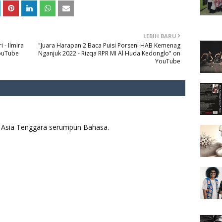
LEBIH BARU
 - Ilmira
"Juara Harapan 2 Baca Puisi Porseni HAB Kemenag
YouTube
Nganjuk 2022 - Rizqa RPR MI Al Huda Kedonglo" on
YouTube
aya Asia Tenggara serumpun Bahasa.