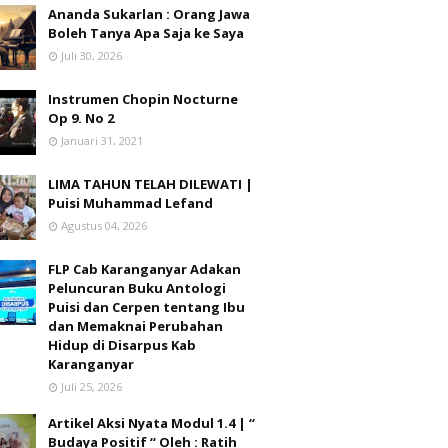
Ananda Sukarlan : Orang Jawa
Boleh Tanya Apa Saja ke Saya
Juli 30, 2026
Instrumen Chopin Nocturne
Op 9. No 2
Januari 31, 2021
LIMA TAHUN TELAH DILEWATI |
Puisi Muhammad Lefand
Agustus 04, 2026
FLP Cab Karanganyar Adakan
Peluncuran Buku Antologi
Puisi dan Cerpen tentang Ibu
dan Memaknai Perubahan
Hidup di Disarpus Kab
Karanganyar
Juli 25, 2026
Artikel Aksi Nyata Modul 1.4 | “
Budaya Positif “ Oleh : Ratih