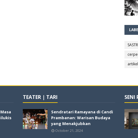
LAB
SAST
cerpe
artike
TEATER | TARI
SENI
i Masa
Sendratari Ramayana di Candi
lukis
Prambanan: Warisan Budaya
yang Menakjubkan
October 21, 2024