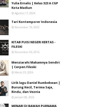
Yulia Ernalis | Kelas 323 A CGP
Kota Madiun
Agustus 17, 2024
Tari Kontemporer Indonesia
November 19, 2023
KITAB PUISI NEGERI KERTAS -
FILESKI
November 05, 2016
Menziarahi Makamnya Sendiri
| Cerpen Fileski
Maret 23, 2024
Lirik lagu Daniel Rumbekwan |
Burung Kecil, Terima Saja,
Rindu, dan Veznia
Januari 08, 2026
MENARI DI BAWAH PURNAMA