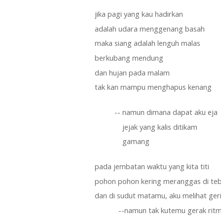
jika pagi yang kau hadirkan 
adalah udara menggenang basah 
maka siang adalah lenguh malas
berkubang mendung 
dan hujan pada malam 
tak kan mampu menghapus kenang
          -- namun dimana dapat aku eja
              jejak yang kalis ditikam
              gamang 
pada jembatan waktu yang kita titi
pohon pohon kering meranggas di teb
dan di sudut matamu, aku melihat geri
            --namun tak kutemu gerak ritm