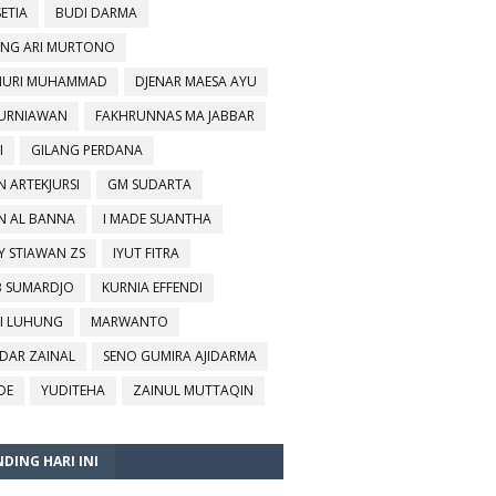
SETIA
BUDI DARMA
NG ARI MURTONO
URI MUHAMMAD
DJENAR MAESA AYU
KURNIAWAN
FAKHRUNNAS MA JABBAR
I
GILANG PERDANA
N ARTEKJURSI
GM SUDARTA
N AL BANNA
I MADE SUANTHA
Y STIAWAN ZS
IYUT FITRA
B SUMARDJO
KURNIA EFFENDI
I LUHUNG
MARWANTO
DAR ZAINAL
SENO GUMIRA AJIDARMA
DE
YUDITEHA
ZAINUL MUTTAQIN
DING HARI INI