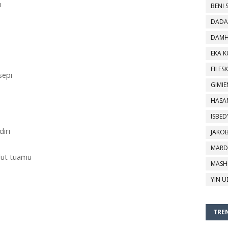
m
BENI 
DADA
DAMH
EKA 
FILESK
sepi
GIMIE
HASA
ISBED
iri
JAKO
MARD
lut tuamu
MASH
YIN U
TREN