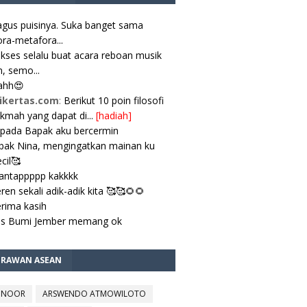
gus puisinya. Suka banget sama
ra-metafora...
kses selalu buat acara reboan musik
, semo...
ahh😍
ikertas.com
:
Berikut 10 poin filosofi
ikmah yang dapat di...
[hadiah]
pada Bapak aku bercermin
ak Nina, mengingatkan mainan ku
cil🥰
antappppp kakkkk
ren sekali adik-adik kita 🥰🥰🌻🌻
rima kasih
es Bumi Jember memang ok
TRAWAN ASEAN
 NOOR
ARSWENDO ATMOWILOTO