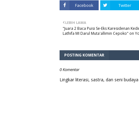
Facebook
Twitter
LEBIH LAMA
"Juara 2 Baca Puisi Se-Eks Karesidenan Kediri
Lathifa MI Darul Muta'allimin Cepoko" on 
POSTING KOMENTAR
0 Komentar
Lingkar literasi, sastra, dan seni bud