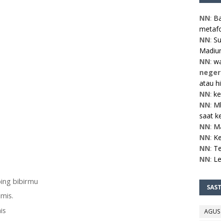
NN
:
Ba
metafo
NN
:
Su
Madiun
NN
:
w
neger
atau h
NN
:
ke
NN
:
Mb
saat ke
NN
:
M
NN
:
Ke
NN
:
Te
NN
:
L
ing bibirmu
SAS
mis.
is
AGUS