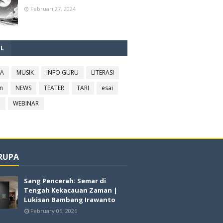
Februari 27, 2024
EL
RA
MUSIK
INFO GURU
LITERASI
n
NEWS
TEATER
TARI
esai
l
WEBINAR
 RUPA
Sang Pencerah: Semar di
Tengah Kekacauan Zaman |
Lukisan Bambang Irawanto
February 05, 2026