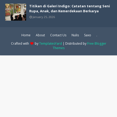
Titikan di Galeri Indigo: Catatan tentang Seni
Rupa, Anak, dan Kemerdekaan Berkarya
January 25, 2026
Home
About
Contact Us
Nulis
Saxo
.
Crafted with
by
TemplatesYard
| Distributed by
Free Blogger
Themes