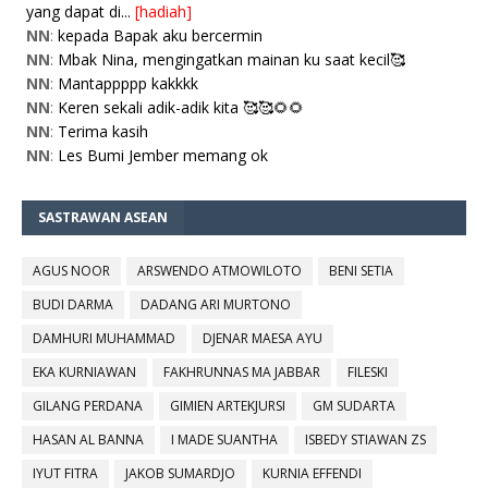
yang dapat di...
[hadiah]
NN
:
kepada Bapak aku bercermin
NN
:
Mbak Nina, mengingatkan mainan ku saat kecil🥰
NN
:
Mantappppp kakkkk
NN
:
Keren sekali adik-adik kita 🥰🥰🌻🌻
NN
:
Terima kasih
NN
:
Les Bumi Jember memang ok
SASTRAWAN ASEAN
AGUS NOOR
ARSWENDO ATMOWILOTO
BENI SETIA
BUDI DARMA
DADANG ARI MURTONO
DAMHURI MUHAMMAD
DJENAR MAESA AYU
EKA KURNIAWAN
FAKHRUNNAS MA JABBAR
FILESKI
GILANG PERDANA
GIMIEN ARTEKJURSI
GM SUDARTA
HASAN AL BANNA
I MADE SUANTHA
ISBEDY STIAWAN ZS
IYUT FITRA
JAKOB SUMARDJO
KURNIA EFFENDI