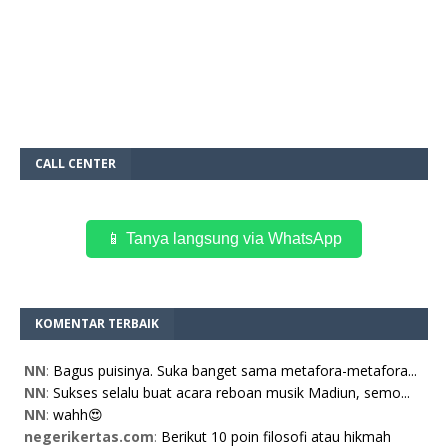
CALL CENTER
📱 Tanya langsung via WhatsApp
KOMENTAR TERBAIK
NN
:
Bagus puisinya. Suka banget sama metafora-metafora...
NN
:
Sukses selalu buat acara reboan musik Madiun, semo...
NN
:
wahh😍
negerikertas.com
:
Berikut 10 poin filosofi atau hikmah