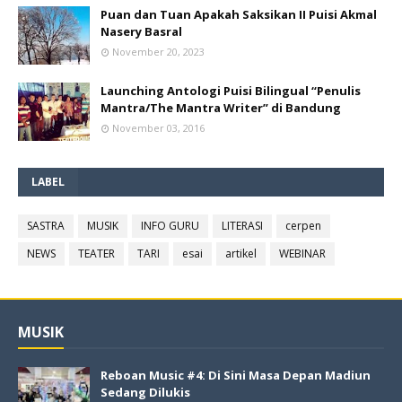
Puan dan Tuan Apakah Saksikan II Puisi Akmal
Nasery Basral
November 20, 2023
Launching Antologi Puisi Bilingual “Penulis
Mantra/The Mantra Writer” di Bandung
November 03, 2016
LABEL
SASTRA
MUSIK
INFO GURU
LITERASI
cerpen
NEWS
TEATER
TARI
esai
artikel
WEBINAR
MUSIK
Reboan Music #4: Di Sini Masa Depan Madiun
Sedang Dilukis