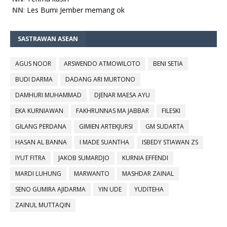
NN
:
Les Bumi Jember memang ok
SASTRAWAN ASEAN
AGUS NOOR
ARSWENDO ATMOWILOTO
BENI SETIA
BUDI DARMA
DADANG ARI MURTONO
DAMHURI MUHAMMAD
DJENAR MAESA AYU
EKA KURNIAWAN
FAKHRUNNAS MA JABBAR
FILESKI
GILANG PERDANA
GIMIEN ARTEKJURSI
GM SUDARTA
HASAN AL BANNA
I MADE SUANTHA
ISBEDY STIAWAN ZS
IYUT FITRA
JAKOB SUMARDJO
KURNIA EFFENDI
MARDI LUHUNG
MARWANTO
MASHDAR ZAINAL
SENO GUMIRA AJIDARMA
YIN UDE
YUDITEHA
ZAINUL MUTTAQIN