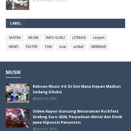
November 19, 2023
LABEL
SASTRA
MUSIK
INFO GURU
LITERASI
cerpen
NEWS
TEATER
TARI
esai
artikel
WEBINAR
MUSIK
Reboan Music #4: Di Sini Masa Depan Madiun
Sedang Dilukis
June 25, 2026
Sidem Kayon Guncang Mataraman Rockfest
Grebeg Suro 2026, Perpaduan Metal dan Etnik
Jawa Hipnotis Penonton
June 21, 2026