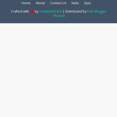
Home
About
Contact Us
Nulis
Saxo
.
Crafted with
by
TemplatesYard
| Distributed by
Free Blogger
Themes