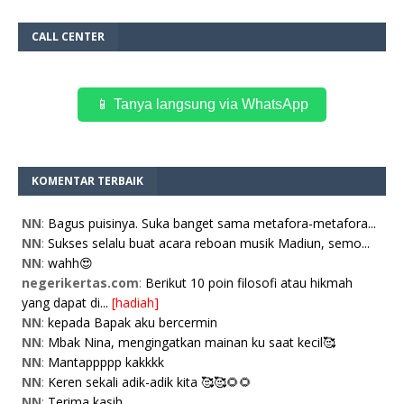
CALL CENTER
📱 Tanya langsung via WhatsApp
KOMENTAR TERBAIK
NN
:
Bagus puisinya. Suka banget sama metafora-metafora...
NN
:
Sukses selalu buat acara reboan musik Madiun, semo...
NN
:
wahh😍
negerikertas.com
:
Berikut 10 poin filosofi atau hikmah
yang dapat di...
[hadiah]
NN
:
kepada Bapak aku bercermin
NN
:
Mbak Nina, mengingatkan mainan ku saat kecil🥰
NN
:
Mantappppp kakkkk
NN
:
Keren sekali adik-adik kita 🥰🥰🌻🌻
NN
:
Terima kasih