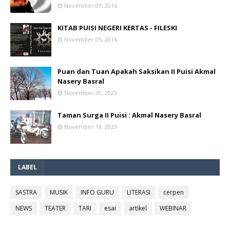
November 03, 2016
KITAB PUISI NEGERI KERTAS - FILESKI
November 05, 2016
Puan dan Tuan Apakah Saksikan II Puisi Akmal
Nasery Basral
November 20, 2023
Taman Surga II Puisi : Akmal Nasery Basral
November 19, 2023
LABEL
SASTRA
MUSIK
INFO GURU
LITERASI
cerpen
NEWS
TEATER
TARI
esai
artikel
WEBINAR