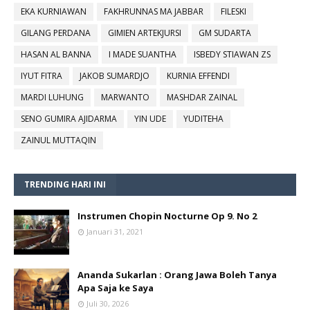
EKA KURNIAWAN
FAKHRUNNAS MA JABBAR
FILESKI
GILANG PERDANA
GIMIEN ARTEKJURSI
GM SUDARTA
HASAN AL BANNA
I MADE SUANTHA
ISBEDY STIAWAN ZS
IYUT FITRA
JAKOB SUMARDJO
KURNIA EFFENDI
MARDI LUHUNG
MARWANTO
MASHDAR ZAINAL
SENO GUMIRA AJIDARMA
YIN UDE
YUDITEHA
ZAINUL MUTTAQIN
TRENDING HARI INI
Instrumen Chopin Nocturne Op 9. No 2
Januari 31, 2021
Ananda Sukarlan : Orang Jawa Boleh Tanya
Apa Saja ke Saya
Juli 30, 2026