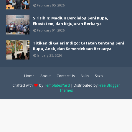
February 05, 2026
Sirisihin: Madiun Berdialog Seni Rupa,
Ekosistem, dan Kejujuran Berkarya
February 01, 2026
Titikan di Galeri Indigo: Catatan tentang Seni
Rupa, Anak, dan Kemerdekaan Berkarya
January 25, 2026
Home
About
Contact Us
Nulis
Saxo
.
Crafted with
by
TemplatesYard
| Distributed by
Free Blogger
Themes