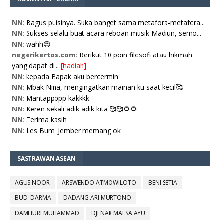
NN
:
Bagus puisinya. Suka banget sama metafora-metafora...
NN
:
Sukses selalu buat acara reboan musik Madiun, semo...
NN
:
wahh😍
negerikertas.com
:
Berikut 10 poin filosofi atau hikmah
yang dapat di...
[hadiah]
NN
:
kepada Bapak aku bercermin
NN
:
Mbak Nina, mengingatkan mainan ku saat kecil🥰
NN
:
Mantappppp kakkkk
NN
:
Keren sekali adik-adik kita 🥰🥰🌻🌻
NN
:
Terima kasih
NN
:
Les Bumi Jember memang ok
SASTRAWAN ASEAN
AGUS NOOR
ARSWENDO ATMOWILOTO
BENI SETIA
BUDI DARMA
DADANG ARI MURTONO
DAMHURI MUHAMMAD
DJENAR MAESA AYU