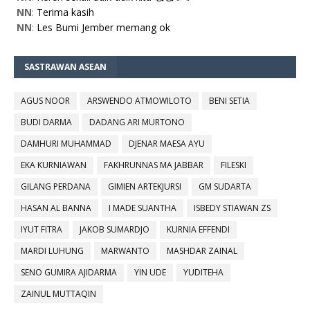
NN
:
Terima kasih
NN
:
Les Bumi Jember memang ok
SASTRAWAN ASEAN
AGUS NOOR
ARSWENDO ATMOWILOTO
BENI SETIA
BUDI DARMA
DADANG ARI MURTONO
DAMHURI MUHAMMAD
DJENAR MAESA AYU
EKA KURNIAWAN
FAKHRUNNAS MA JABBAR
FILESKI
GILANG PERDANA
GIMIEN ARTEKJURSI
GM SUDARTA
HASAN AL BANNA
I MADE SUANTHA
ISBEDY STIAWAN ZS
IYUT FITRA
JAKOB SUMARDJO
KURNIA EFFENDI
MARDI LUHUNG
MARWANTO
MASHDAR ZAINAL
SENO GUMIRA AJIDARMA
YIN UDE
YUDITEHA
ZAINUL MUTTAQIN