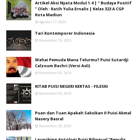
Artikel Aksi Nyata Modul 1.4 | “ Budaya Positif
“ Oleh : Ratih Yulia Ernalis | Kelas 323 A CGP
Kota Madiun
Agustus 17, 2024
Tari Kontemporer Indonesia
November 19, 2023
Wahai Pemuda Mana Telurmu? Puisi Sutardji
Calzoum Bachri (Versi Asli)
November 03, 2016
KITAB PUISI NEGERI KERTAS - FILESKI
November 05, 2016
Puan dan Tuan Apakah Saksikan II Puisi Akmal
Nasery Basral
November 20, 2023
Launching Antologi Puisi Bilingual “Penulis