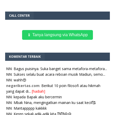
CALL CENTER
📱 Tanya langsung via WhatsApp
KOMENTAR TERBAIK
NN
:
Bagus puisinya. Suka banget sama metafora-metafora...
NN
:
Sukses selalu buat acara reboan musik Madiun, semo...
NN
:
wahh😍
negerikertas.com
:
Berikut 10 poin filosofi atau hikmah
yang dapat di...
[hadiah]
NN
:
kepada Bapak aku bercermin
NN
:
Mbak Nina, mengingatkan mainan ku saat kecil🥰
NN
:
Mantappppp kakkkk
NN
:
Keren sekali adik-adik kita 🥰🥰🌻🌻