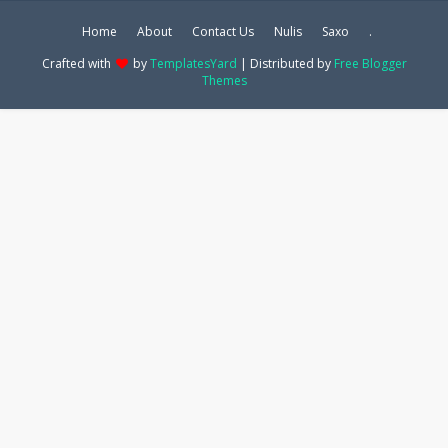
Home
About
Contact Us
Nulis
Saxo
.
Crafted with
by
TemplatesYard
| Distributed by
Free Blogger
Themes