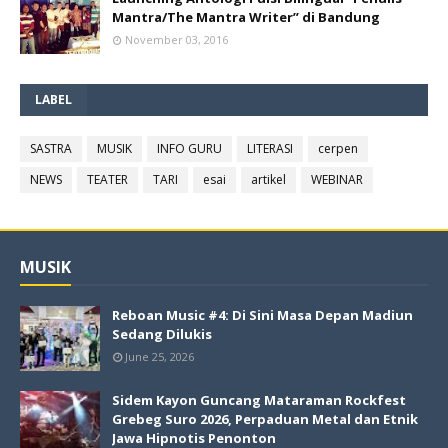
Mantra/The Mantra Writer” di Bandung
November 03, 2016
LABEL
SASTRA
MUSIK
INFO GURU
LITERASI
cerpen
NEWS
TEATER
TARI
esai
artikel
WEBINAR
MUSIK
Reboan Music #4: Di Sini Masa Depan Madiun
Sedang Dilukis
June 25, 2026
Sidem Kayon Guncang Mataraman Rockfest
Grebeg Suro 2026, Perpaduan Metal dan Etnik
Jawa Hipnotis Penonton