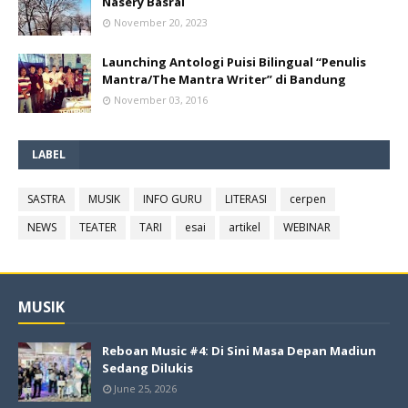
Nasery Basral
November 20, 2023
Launching Antologi Puisi Bilingual “Penulis
Mantra/The Mantra Writer” di Bandung
November 03, 2016
LABEL
SASTRA
MUSIK
INFO GURU
LITERASI
cerpen
NEWS
TEATER
TARI
esai
artikel
WEBINAR
MUSIK
Reboan Music #4: Di Sini Masa Depan Madiun
Sedang Dilukis
June 25, 2026