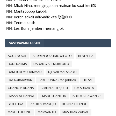
NN
:
Mbak Nina, mengingatkan mainan ku saat kecil🥰
NN
:
Mantappppp kakkkk
NN
:
Keren sekali adik-adik kita 🥰🥰🌻🌻
NN
:
Terima kasih
NN
:
Les Bumi Jember memang ok
SASTRAWAN ASEAN
AGUS NOOR
ARSWENDO ATMOWILOTO
BENI SETIA
BUDI DARMA
DADANG ARI MURTONO
DAMHURI MUHAMMAD
DJENAR MAESA AYU
EKA KURNIAWAN
FAKHRUNNAS MA JABBAR
FILESKI
GILANG PERDANA
GIMIEN ARTEKJURSI
GM SUDARTA
HASAN AL BANNA
I MADE SUANTHA
ISBEDY STIAWAN ZS
IYUT FITRA
JAKOB SUMARDJO
KURNIA EFFENDI
MARDI LUHUNG
MARWANTO
MASHDAR ZAINAL