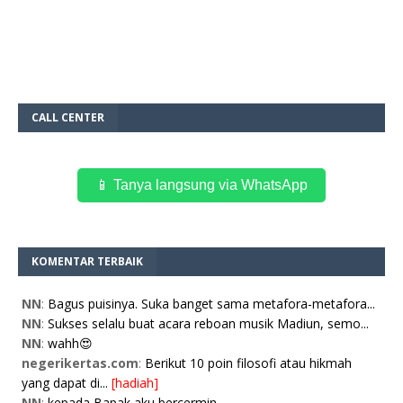
CALL CENTER
📱 Tanya langsung via WhatsApp
KOMENTAR TERBAIK
NN
:
Bagus puisinya. Suka banget sama metafora-metafora...
NN
:
Sukses selalu buat acara reboan musik Madiun, semo...
NN
:
wahh😍
negerikertas.com
:
Berikut 10 poin filosofi atau hikmah
yang dapat di...
[hadiah]
NN
:
kepada Bapak aku bercermin