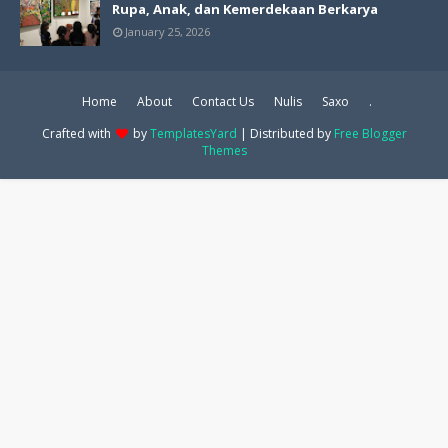
Rupa, Anak, dan Kemerdekaan Berkarya
January 25, 2026
Home
About
Contact Us
Nulis
Saxo
.
Crafted with
by
TemplatesYard
| Distributed by
Free Blogger
Themes