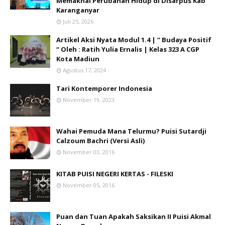
Memaknai Perubahan Hidup di Disarpus Kab
Karanganyar
Juli 25, 2026
Artikel Aksi Nyata Modul 1.4 | “ Budaya Positif
“ Oleh : Ratih Yulia Ernalis | Kelas 323 A CGP
Kota Madiun
Agustus 17, 2024
Tari Kontemporer Indonesia
November 19, 2023
Wahai Pemuda Mana Telurmu? Puisi Sutardji
Calzoum Bachri (Versi Asli)
November 03, 2016
KITAB PUISI NEGERI KERTAS - FILESKI
November 05, 2016
Puan dan Tuan Apakah Saksikan II Puisi Akmal