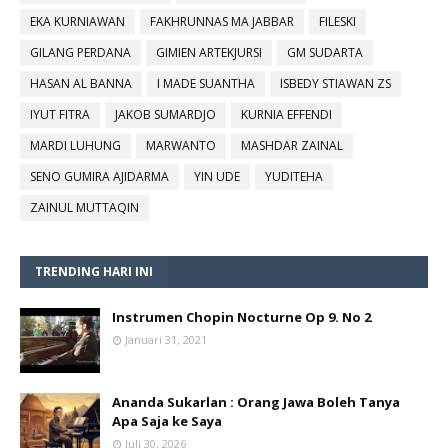
EKA KURNIAWAN
FAKHRUNNAS MA JABBAR
FILESKI
GILANG PERDANA
GIMIEN ARTEKJURSI
GM SUDARTA
HASAN AL BANNA
I MADE SUANTHA
ISBEDY STIAWAN ZS
IYUT FITRA
JAKOB SUMARDJO
KURNIA EFFENDI
MARDI LUHUNG
MARWANTO
MASHDAR ZAINAL
SENO GUMIRA AJIDARMA
YIN UDE
YUDITEHA
ZAINUL MUTTAQIN
TRENDING HARI INI
Instrumen Chopin Nocturne Op 9. No 2
Januari 31, 2021
Ananda Sukarlan : Orang Jawa Boleh Tanya
Apa Saja ke Saya
Juli 30, 2026