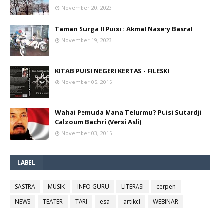
November 20, 2023
Taman Surga II Puisi : Akmal Nasery Basral
November 19, 2023
KITAB PUISI NEGERI KERTAS - FILESKI
November 05, 2016
Wahai Pemuda Mana Telurmu? Puisi Sutardji
Calzoum Bachri (Versi Asli)
November 03, 2016
LABEL
SASTRA
MUSIK
INFO GURU
LITERASI
cerpen
NEWS
TEATER
TARI
esai
artikel
WEBINAR