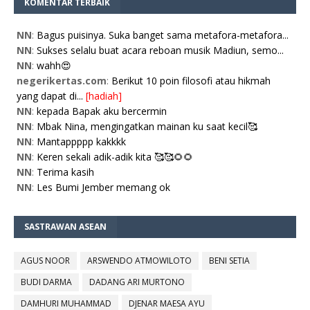
KOMENTAR TERBAIK
NN
:
Bagus puisinya. Suka banget sama metafora-metafora...
NN
:
Sukses selalu buat acara reboan musik Madiun, semo...
NN
:
wahh😍
negerikertas.com
:
Berikut 10 poin filosofi atau hikmah
yang dapat di...
[hadiah]
NN
:
kepada Bapak aku bercermin
NN
:
Mbak Nina, mengingatkan mainan ku saat kecil🥰
NN
:
Mantappppp kakkkk
NN
:
Keren sekali adik-adik kita 🥰🥰🌻🌻
NN
:
Terima kasih
NN
:
Les Bumi Jember memang ok
SASTRAWAN ASEAN
AGUS NOOR
ARSWENDO ATMOWILOTO
BENI SETIA
BUDI DARMA
DADANG ARI MURTONO
DAMHURI MUHAMMAD
DJENAR MAESA AYU