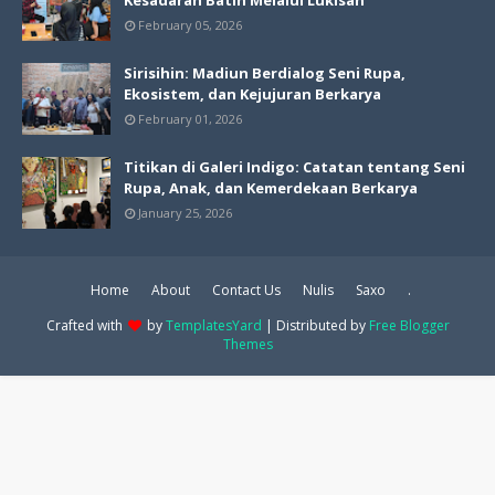
February 05, 2026
Sirisihin: Madiun Berdialog Seni Rupa,
Ekosistem, dan Kejujuran Berkarya
February 01, 2026
Titikan di Galeri Indigo: Catatan tentang Seni
Rupa, Anak, dan Kemerdekaan Berkarya
January 25, 2026
Home
About
Contact Us
Nulis
Saxo
.
Crafted with
by
TemplatesYard
| Distributed by
Free Blogger
Themes