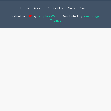
Home
About
Contact Us
Nulis
Saxo
.
Crafted with
by
TemplatesYard
| Distributed by
Free Blogger
Themes