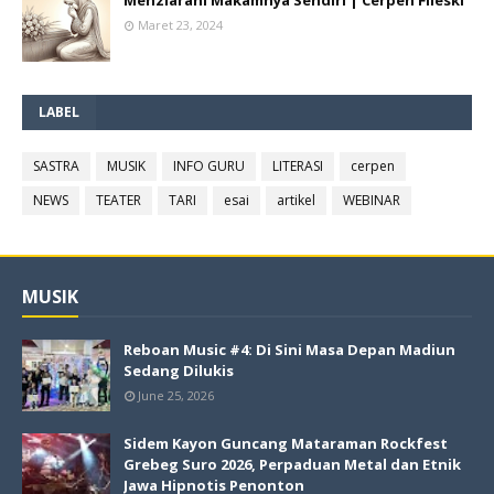
Menziarahi Makamnya Sendiri | Cerpen Fileski
Maret 23, 2024
LABEL
SASTRA
MUSIK
INFO GURU
LITERASI
cerpen
NEWS
TEATER
TARI
esai
artikel
WEBINAR
MUSIK
Reboan Music #4: Di Sini Masa Depan Madiun
Sedang Dilukis
June 25, 2026
Sidem Kayon Guncang Mataraman Rockfest
Grebeg Suro 2026, Perpaduan Metal dan Etnik
Jawa Hipnotis Penonton