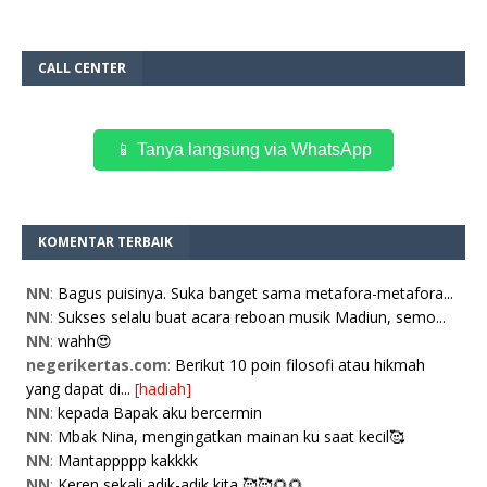
CALL CENTER
📱 Tanya langsung via WhatsApp
KOMENTAR TERBAIK
NN
:
Bagus puisinya. Suka banget sama metafora-metafora...
NN
:
Sukses selalu buat acara reboan musik Madiun, semo...
NN
:
wahh😍
negerikertas.com
:
Berikut 10 poin filosofi atau hikmah
yang dapat di...
[hadiah]
NN
:
kepada Bapak aku bercermin
NN
:
Mbak Nina, mengingatkan mainan ku saat kecil🥰
NN
:
Mantappppp kakkkk
NN
:
Keren sekali adik-adik kita 🥰🥰🌻🌻