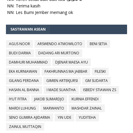
NN
:
Terima kasih
NN
:
Les Bumi Jember memang ok
SASTRAWAN ASEAN
AGUS NOOR
ARSWENDO ATMOWILOTO
BENI SETIA
BUDI DARMA
DADANG ARI MURTONO
DAMHURI MUHAMMAD
DJENAR MAESA AYU
EKA KURNIAWAN
FAKHRUNNAS MA JABBAR
FILESKI
GILANG PERDANA
GIMIEN ARTEKJURSI
GM SUDARTA
HASAN AL BANNA
I MADE SUANTHA
ISBEDY STIAWAN ZS
IYUT FITRA
JAKOB SUMARDJO
KURNIA EFFENDI
MARDI LUHUNG
MARWANTO
MASHDAR ZAINAL
SENO GUMIRA AJIDARMA
YIN UDE
YUDITEHA
ZAINUL MUTTAQIN