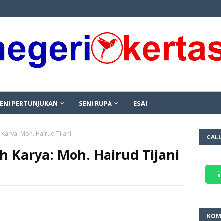
ENI PERTUNJUKAN
SENI RUPA
ESAI
arya: Moh. Hairud Tijani
CAL
 Karya: Moh. Hairud Tijani

KOM