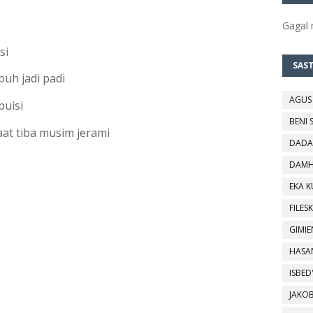
Gagal
si
SAS
buh jadi padi
AGUS
puisi
BENI 
saat tiba musim jerami
DADA
DAMH
EKA 
FILESK
GIMIE
HASA
ISBED
JAKO