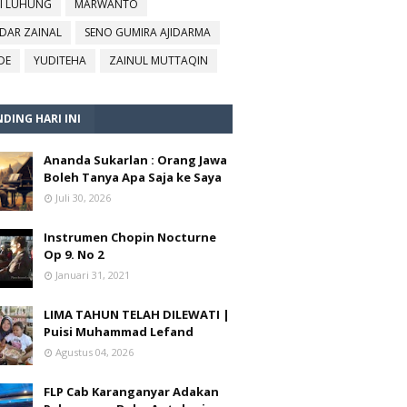
I LUHUNG
MARWANTO
DAR ZAINAL
SENO GUMIRA AJIDARMA
DE
YUDITEHA
ZAINUL MUTTAQIN
DING HARI INI
Ananda Sukarlan : Orang Jawa
Boleh Tanya Apa Saja ke Saya
Juli 30, 2026
Instrumen Chopin Nocturne
Op 9. No 2
Januari 31, 2021
LIMA TAHUN TELAH DILEWATI |
Puisi Muhammad Lefand
Agustus 04, 2026
FLP Cab Karanganyar Adakan