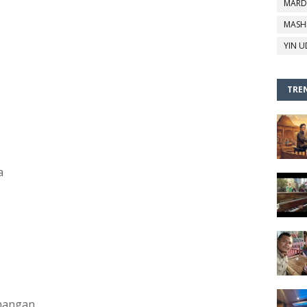
MARD
MASH
YIN U
TREN
a
nangan