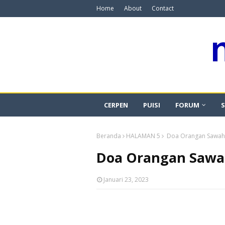
Home
About
Contact
CERPEN
PUISI
FORUM
S
Beranda
HALAMAN 5
Doa Orangan Sawah K
Doa Orangan Sawah
Januari 23, 2023