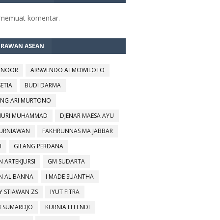
 memuat komentar.
TRAWAN ASEAN
 NOOR
ARSWENDO ATMOWILOTO
SETIA
BUDI DARMA
NG ARI MURTONO
URI MUHAMMAD
DJENAR MAESA AYU
KURNIAWAN
FAKHRUNNAS MA JABBAR
I
GILANG PERDANA
N ARTEKJURSI
GM SUDARTA
N AL BANNA
I MADE SUANTHA
Y STIAWAN ZS
IYUT FITRA
B SUMARDJO
KURNIA EFFENDI