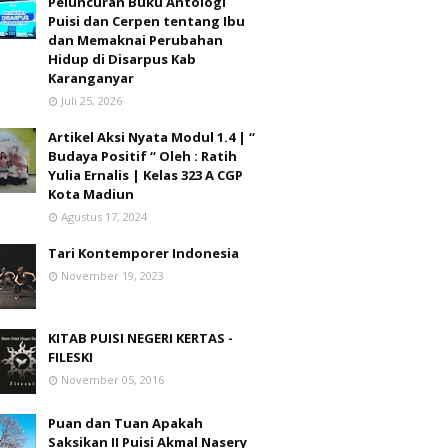
Peluncuran Buku Antologi
Puisi dan Cerpen tentang Ibu
dan Memaknai Perubahan
Hidup di Disarpus Kab
Karanganyar
Juli 25, 2026
Artikel Aksi Nyata Modul 1.4 | “
Budaya Positif “ Oleh : Ratih
Yulia Ernalis | Kelas 323 A CGP
Kota Madiun
Agustus 17, 2024
Tari Kontemporer Indonesia
November 19, 2023
KITAB PUISI NEGERI KERTAS -
FILESKI
November 05, 2016
Puan dan Tuan Apakah
Saksikan II Puisi Akmal Nasery