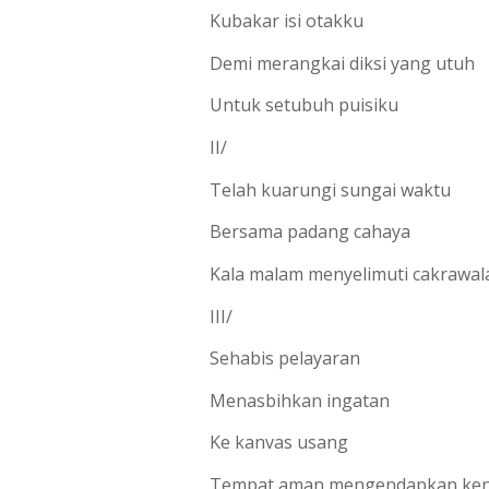
Kubakar isi otakku
Demi merangkai diksi yang utuh
Untuk setubuh puisiku
II/
Telah kuarungi sungai waktu
Bersama padang cahaya
Kala malam menyelimuti cakrawal
III/
Sehabis pelayaran
Menasbihkan ingatan
Ke kanvas usang 
Tempat aman mengendapkan ke