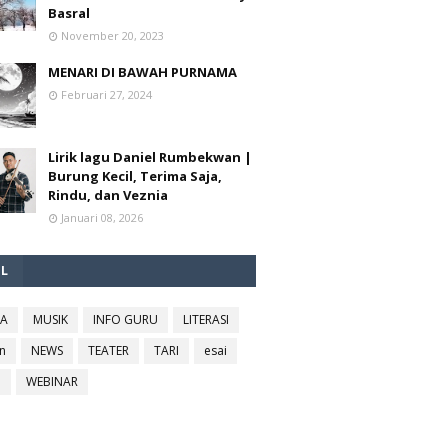
Basral
November 20, 2023
MENARI DI BAWAH PURNAMA
Februari 27, 2024
Lirik lagu Daniel Rumbekwan |
Burung Kecil, Terima Saja,
Rindu, dan Veznia
Januari 08, 2026
EL
RA
MUSIK
INFO GURU
LITERASI
n
NEWS
TEATER
TARI
esai
l
WEBINAR