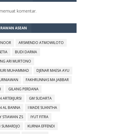
 memuat komentar.
TRAWAN ASEAN
 NOOR
ARSWENDO ATMOWILOTO
SETIA
BUDI DARMA
NG ARI MURTONO
URI MUHAMMAD
DJENAR MAESA AYU
KURNIAWAN
FAKHRUNNAS MA JABBAR
I
GILANG PERDANA
N ARTEKJURSI
GM SUDARTA
N AL BANNA
I MADE SUANTHA
Y STIAWAN ZS
IYUT FITRA
B SUMARDJO
KURNIA EFFENDI