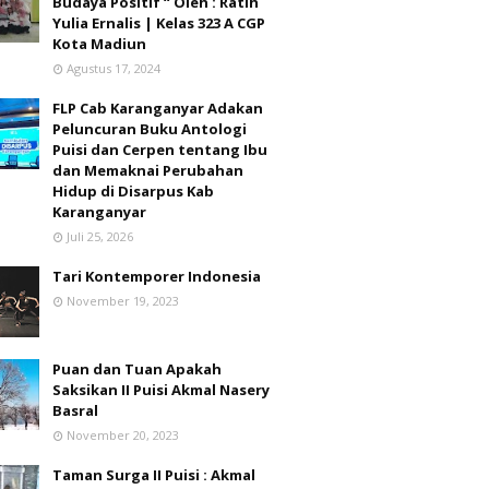
Budaya Positif “ Oleh : Ratih
Yulia Ernalis | Kelas 323 A CGP
Kota Madiun
Agustus 17, 2024
FLP Cab Karanganyar Adakan
Peluncuran Buku Antologi
Puisi dan Cerpen tentang Ibu
dan Memaknai Perubahan
Hidup di Disarpus Kab
Karanganyar
Juli 25, 2026
Tari Kontemporer Indonesia
November 19, 2023
Puan dan Tuan Apakah
Saksikan II Puisi Akmal Nasery
Basral
November 20, 2023
Taman Surga II Puisi : Akmal