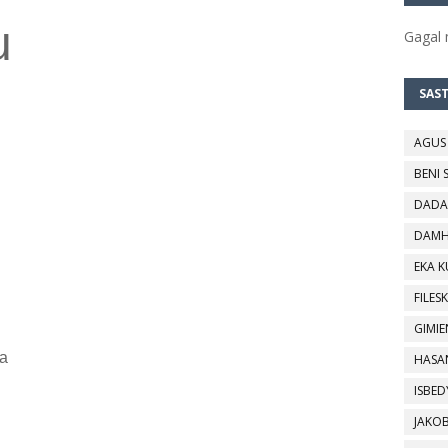
u
Gagal
SAS
AGUS
BENI 
DADA
DAMH
EKA 
FILESK
GIMIE
a
HASA
ISBED
JAKO