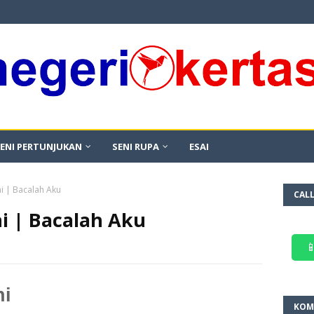
ENI PERTUNJUKAN
SENI RUPA
ESAI
i | Bacalah Aku
CAL
i | Bacalah Aku

ni
KOM