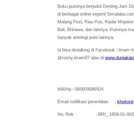
Buku puisinya berjudul Denting Jam Din
di berbagai online seperti Simalaba.com
Malang Post, Riau Pos, Radar Mojoker
Bali, Bhirawa, dan lainnya. Puisinya m
banyak antologi puisi lainnya.
Ia bisa distalking di Facebook : Imam I
@ronny.imam07 atau di 
www.duniakata
WA/Hp : 085609086924
Email notifikasi penerbitan
: 
khoiron
No. Rek
: BRI_ 1858-01-003