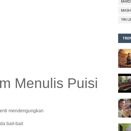
MARD
MASH
YIN U
TREN
m Menulis Puisi
 henti mendengungkan
da bait-bait