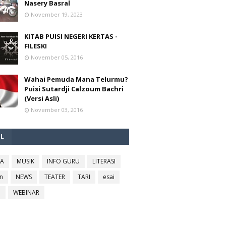
Nasery Basral
November 19, 2023
KITAB PUISI NEGERI KERTAS -
FILESKI
November 05, 2016
Wahai Pemuda Mana Telurmu?
Puisi Sutardji Calzoum Bachri
(Versi Asli)
November 03, 2016
EL
RA
MUSIK
INFO GURU
LITERASI
n
NEWS
TEATER
TARI
esai
l
WEBINAR