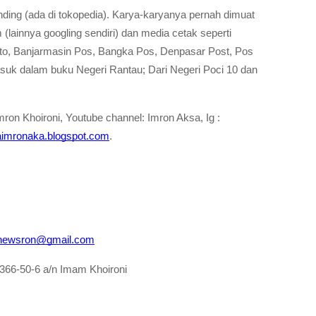
ding (ada di tokopedia). Karya-karyanya pernah dimuat 
 (lainnya googling sendiri) dan media cetak seperti 
to, Banjarmasin Pos, Bangka Pos, Denpasar Post, Pos 
asuk dalam buku Negeri Rantau; Dari Negeri Poci 10 dan 
mron Khoironi, Youtube channel: Imron Aksa, Ig : 
imronaka.blogspot.com
.
inewsron@gmail.com
366-50-6 a/n Imam Khoironi