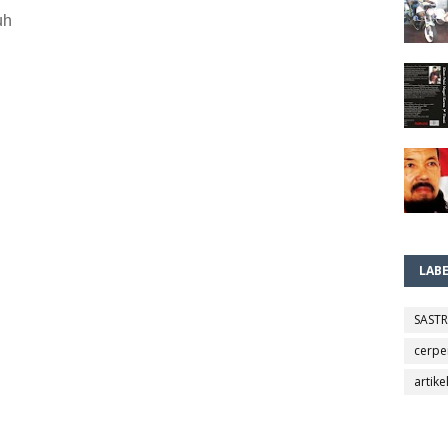
uh
LAB
SAST
cerpe
artike