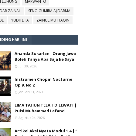
I LUHUNG
MARWANTO
DAR ZAINAL
SENO GUMIRA AJIDARMA
DE
YUDITEHA
ZAINUL MUTTAQIN
DING HARI INI
Ananda Sukarlan : Orang Jawa
Boleh Tanya Apa Saja ke Saya
Juli 30, 2026
Instrumen Chopin Nocturne
Op 9. No 2
Januari 31, 2021
LIMA TAHUN TELAH DILEWATI |
Puisi Muhammad Lefand
Agustus 04, 2026
Artikel Aksi Nyata Modul 1.4 | “