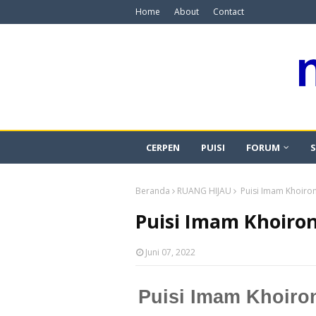
Home
About
Contact
CERPEN
PUISI
FORUM
S
Beranda
RUANG HIJAU
Puisi Imam Khoiron
Puisi Imam Khoiron
Juni 07, 2022
Puisi Imam Khoiro