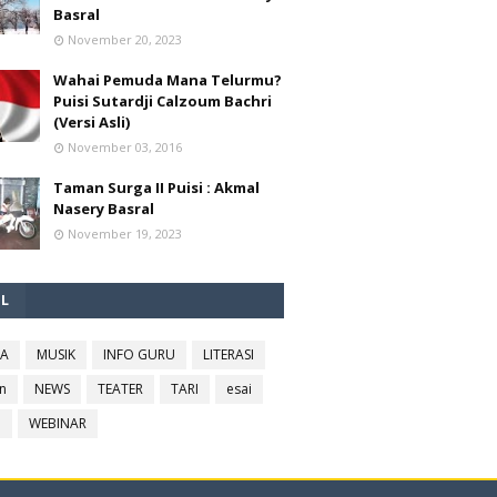
Basral
November 20, 2023
Wahai Pemuda Mana Telurmu?
Puisi Sutardji Calzoum Bachri
(Versi Asli)
November 03, 2016
Taman Surga II Puisi : Akmal
Nasery Basral
November 19, 2023
EL
RA
MUSIK
INFO GURU
LITERASI
n
NEWS
TEATER
TARI
esai
l
WEBINAR