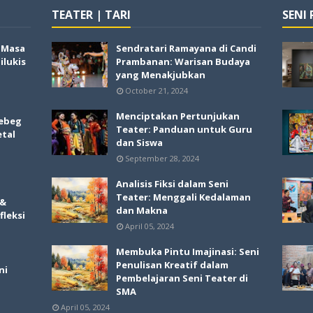
TEATER | TARI
SENI
i Masa
Sendratari Ramayana di Candi
lukis
Prambanan: Warisan Budaya
yang Menakjubkan
October 21, 2024
Menciptakan Pertunjukan
ebeg
Teater: Panduan untuk Guru
etal
dan Siswa
September 28, 2024
Analisis Fiksi dalam Seni
Teater: Menggali Kedalaman
 &
dan Makna
fleksi
April 05, 2024
Membuka Pintu Imajinasi: Seni
Penulisan Kreatif dalam
ni
Pembelajaran Seni Teater di
SMA
April 05, 2024