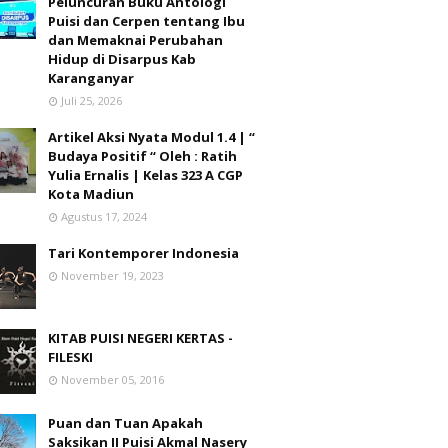
Peluncuran Buku Antologi
Puisi dan Cerpen tentang Ibu
dan Memaknai Perubahan
Hidup di Disarpus Kab
Karanganyar
Juli 25, 2026
Artikel Aksi Nyata Modul 1.4 | “
Budaya Positif “ Oleh : Ratih
Yulia Ernalis | Kelas 323 A CGP
Kota Madiun
Agustus 17, 2024
Tari Kontemporer Indonesia
November 19, 2023
KITAB PUISI NEGERI KERTAS -
FILESKI
November 05, 2016
Puan dan Tuan Apakah
Saksikan II Puisi Akmal Nasery