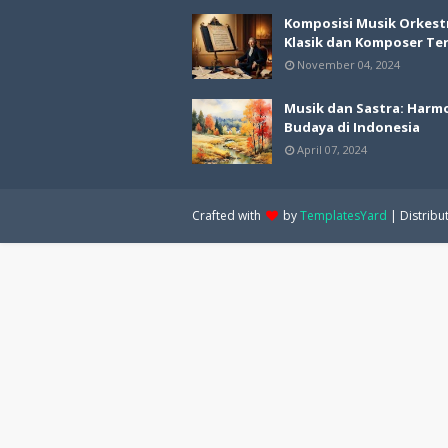
Komposisi Musik Orkest
Klasik dan Komposer Te
November 04, 2024
Musik dan Sastra: Harm
Budaya di Indonesia
April 07, 2024
Crafted with
by
TemplatesYard
| Distribu