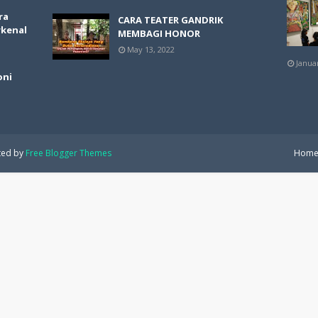
ra
CARA TEATER GANDRIK
rkenal
MEMBAGI HONOR
May 13, 2022
Janua
oni
ted by
Free Blogger Themes
Hom