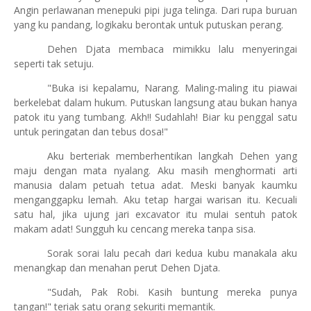
Angin perlawanan menepuki pipi juga telinga. Dari rupa buruan
yang ku pandang, logikaku berontak untuk putuskan perang.
Dehen Djata membaca mimikku lalu menyeringai
seperti tak setuju.
"Buka isi kepalamu, Narang. Maling-maling itu piawai
berkelebat dalam hukum. Putuskan langsung atau bukan hanya
patok itu yang tumbang. Akh!! Sudahlah! Biar ku penggal satu
untuk peringatan dan tebus dosa!"
Aku berteriak memberhentikan langkah Dehen yang
maju dengan mata nyalang. Aku masih menghormati arti
manusia dalam petuah tetua adat. Meski banyak kaumku
menganggapku lemah. Aku tetap hargai warisan itu. Kecuali
satu hal, jika ujung jari excavator itu mulai sentuh patok
makam adat! Sungguh ku cencang mereka tanpa sisa.
Sorak sorai lalu pecah dari kedua kubu manakala aku
menangkap dan menahan perut Dehen Djata.
"Sudah, Pak Robi. Kasih buntung mereka punya
tangan!" teriak satu orang sekuriti memantik.