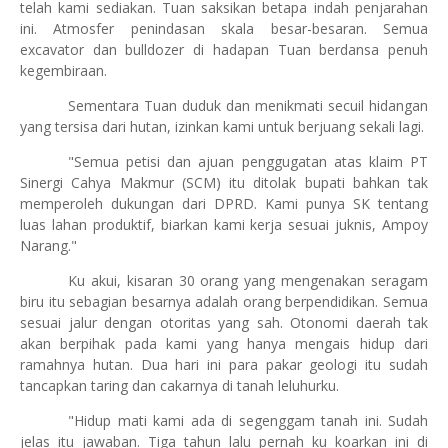
telah kami sediakan. Tuan saksikan betapa indah penjarahan
ini. Atmosfer penindasan skala besar-besaran. Semua
excavator dan bulldozer di hadapan Tuan berdansa penuh
kegembiraan.
Sementara Tuan duduk dan menikmati secuil hidangan
yang tersisa dari hutan, izinkan kami untuk berjuang sekali lagi.
"Semua petisi dan ajuan penggugatan atas klaim PT
Sinergi Cahya Makmur (SCM) itu ditolak bupati bahkan tak
memperoleh dukungan dari DPRD. Kami punya SK tentang
luas lahan produktif, biarkan kami kerja sesuai juknis, Ampoy
Narang."
Ku akui, kisaran 30 orang yang mengenakan seragam
biru itu sebagian besarnya adalah orang berpendidikan. Semua
sesuai jalur dengan otoritas yang sah. Otonomi daerah tak
akan berpihak pada kami yang hanya mengais hidup dari
ramahnya hutan. Dua hari ini para pakar geologi itu sudah
tancapkan taring dan cakarnya di tanah leluhurku.
"Hidup mati kami ada di segenggam tanah ini. Sudah
jelas itu jawaban. Tiga tahun lalu pernah ku koarkan ini di