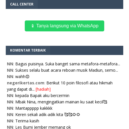
CALL CENTER
📱 Tanya langsung via WhatsApp
KOMENTAR TERBAIK
NN
:
Bagus puisinya. Suka banget sama metafora-metafora...
NN
:
Sukses selalu buat acara reboan musik Madiun, semo...
NN
:
wahh😍
negerikertas.com
:
Berikut 10 poin filosofi atau hikmah
yang dapat di...
[hadiah]
NN
:
kepada Bapak aku bercermin
NN
:
Mbak Nina, mengingatkan mainan ku saat kecil🥰
NN
:
Mantappppp kakkkk
NN
:
Keren sekali adik-adik kita 🥰🥰🌻🌻
NN
:
Terima kasih
NN
:
Les Bumi Jember memang ok