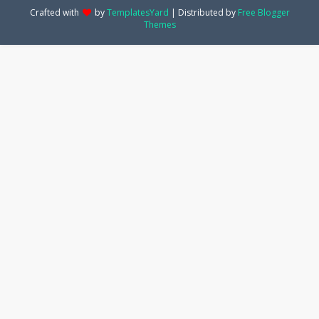
Crafted with
by
TemplatesYard
| Distributed by
Free Blogger
Themes