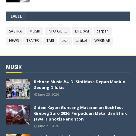
LABEL
SASTRA
MUSIK
INFO GURU
LITERASI
cerpen
NEWS
TEATER
TARI
esai
artikel
WEBINAR
MUSIK
Reboan Music #4: Di Sini Masa Depan Madiun
Sedang Dilukis
June 25, 2026
Sidem Kayon Guncang Mataraman Rockfest
Grebeg Suro 2026, Perpaduan Metal dan Etnik
Jawa Hipnotis Penonton
June 21, 2026