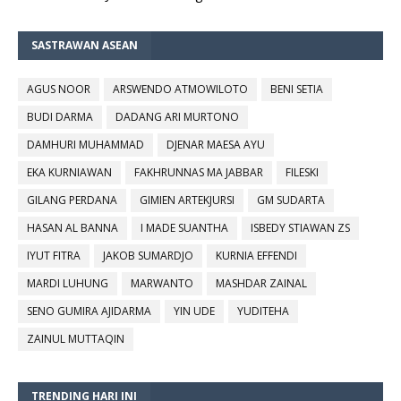
SASTRAWAN ASEAN
AGUS NOOR
ARSWENDO ATMOWILOTO
BENI SETIA
BUDI DARMA
DADANG ARI MURTONO
DAMHURI MUHAMMAD
DJENAR MAESA AYU
EKA KURNIAWAN
FAKHRUNNAS MA JABBAR
FILESKI
GILANG PERDANA
GIMIEN ARTEKJURSI
GM SUDARTA
HASAN AL BANNA
I MADE SUANTHA
ISBEDY STIAWAN ZS
IYUT FITRA
JAKOB SUMARDJO
KURNIA EFFENDI
MARDI LUHUNG
MARWANTO
MASHDAR ZAINAL
SENO GUMIRA AJIDARMA
YIN UDE
YUDITEHA
ZAINUL MUTTAQIN
TRENDING HARI INI