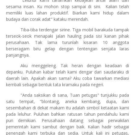
"Leluhur kami tanamkan kebajikan antar alam dan
sesama insan. Ku mohon stop sampai di sini.
Kalian telah
memiliki luas lahan produktif. Biarkan kami hidup dalam
budaya dan corak adat" kataku merendah.
Tiba-tiba terdengar sirine. Tiga mobil barakuda tampak
terseok-seok menapaki jalan hauling pada sisi kanan pihak
perusahaan. Tak lama turunlah kisaran 10 anggota
berseragam biru gelap dengan tentengan senjata laras
panjangnya.
Aku menggeleng. Tak heran dengan keadaan di
depanku. Puluhan kabar telah kami dengar dari saudaraku di
daerah lain. Apakah akan sama? Aku coba tawarkan mediasi
kembali sebagai bentuk tata kramaku pada negeri.
"Anda saksikan di sana, Tuan petugas" tunjukku pada
satu tempat, "blontang, aneka kembang, dupa, dan
sesembahan di dekat makam itu adalah simbol ketaatan kami
pada leluhur. Puluhan bahkan ratusan tahun pendahulu kami
pun demikian. Perusahaan datang sebagai perwakilan
pemerintah kami sambut dengan baik. Kalian hadir sebagai
penengah kami terbuka dan sedia. Untuk kali ini petugas,