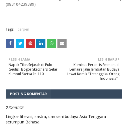
(083104239389).
Tags:
cerpen
LEBIH LAMA
LEBIH BARU
Napak Tilas Sejarah di Pulo
Komikus Perancis Emmanuel
Geulis : Bogor Sketchers Gelar
Lemaire Jalin Jembatan Budaya
Kumpul Sketsa ke-110
Lewat Komik "Tetanggaku Orang
Indonesia"
POSTING KOMENTAR
0 Komentar
Lingkar literasi, sastra, dan seni budaya Asia Tenggara
serumpun Bahasa.