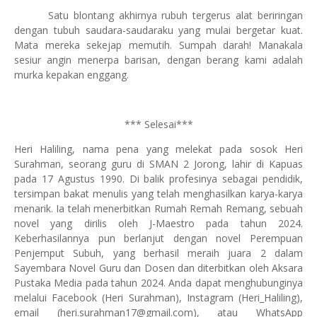
Satu blontang akhirnya rubuh tergerus alat beriringan
dengan tubuh saudara-saudaraku yang mulai bergetar kuat.
Mata mereka sekejap memutih. Sumpah darah! Manakala
sesiur angin menerpa barisan, dengan berang kami adalah
murka kepakan enggang.
*** Selesai***
Heri Haliling, nama pena yang melekat pada sosok Heri
Surahman, seorang guru di SMAN 2 Jorong, lahir di Kapuas
pada 17 Agustus 1990. Di balik profesinya sebagai pendidik,
tersimpan bakat menulis yang telah menghasilkan karya-karya
menarik. Ia telah menerbitkan Rumah Remah Remang, sebuah
novel yang dirilis oleh J-Maestro pada tahun 2024.
Keberhasilannya pun berlanjut dengan novel Perempuan
Penjemput Subuh, yang berhasil meraih juara 2 dalam
Sayembara Novel Guru dan Dosen dan diterbitkan oleh Aksara
Pustaka Media pada tahun 2024. Anda dapat menghubunginya
melalui Facebook (Heri Surahman), Instagram (Heri_Haliling),
email (heri.surahman17@gmail.com), atau WhatsApp