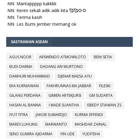
NN
:
Mantappppp kakkkk
NN
:
Keren sekali adik-adik kita 🥰🥰🌻🌻
NN
:
Terima kasih
NN
:
Les Bumi Jember memang ok
SASTRAWAN ASEAN
AGUS NOOR
ARSWENDO ATMOWILOTO
BENI SETIA
BUDI DARMA
DADANG ARI MURTONO
DAMHURI MUHAMMAD
DJENAR MAESA AYU
EKA KURNIAWAN
FAKHRUNNAS MA JABBAR
FILESKI
GILANG PERDANA
GIMIEN ARTEKJURSI
GM SUDARTA
HASAN AL BANNA
I MADE SUANTHA
ISBEDY STIAWAN ZS
IYUT FITRA
JAKOB SUMARDJO
KURNIA EFFENDI
MARDI LUHUNG
MARWANTO
MASHDAR ZAINAL
SENO GUMIRA AJIDARMA
YIN UDE
YUDITEHA