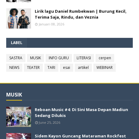
Lirik lagu Daniel Rumbekwan | Burung Kecil,
Terima Saja, Rindu, dan Veznia
Januari 08, 2026
LABEL
SASTRA
MUSIK
INFO GURU
LITERASI
cerpen
NEWS
TEATER
TARI
esai
artikel
WEBINAR
MUSIK
Reboan Music #4: Di Sini Masa Depan Madiun
Sedang Dilukis
June 25, 2026
Sidem Kayon Guncang Mataraman Rockfest