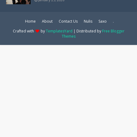
Home
About
Contact Us
Nulis
Saxo
.
Crafted with
by
TemplatesYard
| Distributed by
Free Blogger
Themes