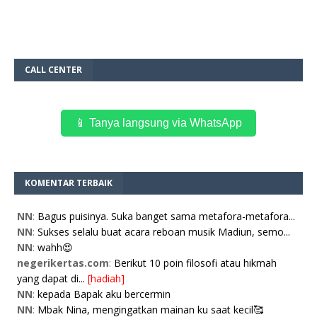
CALL CENTER
📱 Tanya langsung via WhatsApp
KOMENTAR TERBAIK
NN
:
Bagus puisinya. Suka banget sama metafora-metafora...
NN
:
Sukses selalu buat acara reboan musik Madiun, semo...
NN
:
wahh😍
negerikertas.com
:
Berikut 10 poin filosofi atau hikmah
yang dapat di...
[hadiah]
NN
:
kepada Bapak aku bercermin
NN
:
Mbak Nina, mengingatkan mainan ku saat kecil🥰