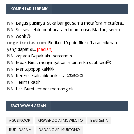
KOMENTAR TERBAIK
NN
:
Bagus puisinya. Suka banget sama metafora-metafora...
NN
:
Sukses selalu buat acara reboan musik Madiun, semo...
NN
:
wahh😍
negerikertas.com
:
Berikut 10 poin filosofi atau hikmah
yang dapat di...
[hadiah]
NN
:
kepada Bapak aku bercermin
NN
:
Mbak Nina, mengingatkan mainan ku saat kecil🥰
NN
:
Mantappppp kakkkk
NN
:
Keren sekali adik-adik kita 🥰🥰🌻🌻
NN
:
Terima kasih
NN
:
Les Bumi Jember memang ok
SASTRAWAN ASEAN
AGUS NOOR
ARSWENDO ATMOWILOTO
BENI SETIA
BUDI DARMA
DADANG ARI MURTONO