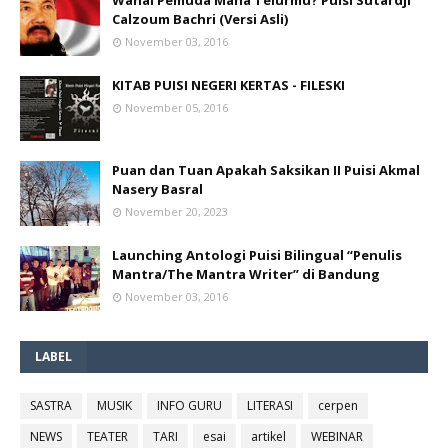
Wahai Pemuda Mana Telurmu? Puisi Sutardji
Calzoum Bachri (Versi Asli)
November 03, 2016
KITAB PUISI NEGERI KERTAS - FILESKI
November 05, 2016
Puan dan Tuan Apakah Saksikan II Puisi Akmal
Nasery Basral
November 20, 2023
Launching Antologi Puisi Bilingual “Penulis
Mantra/The Mantra Writer” di Bandung
November 03, 2016
LABEL
SASTRA
MUSIK
INFO GURU
LITERASI
cerpen
NEWS
TEATER
TARI
esai
artikel
WEBINAR