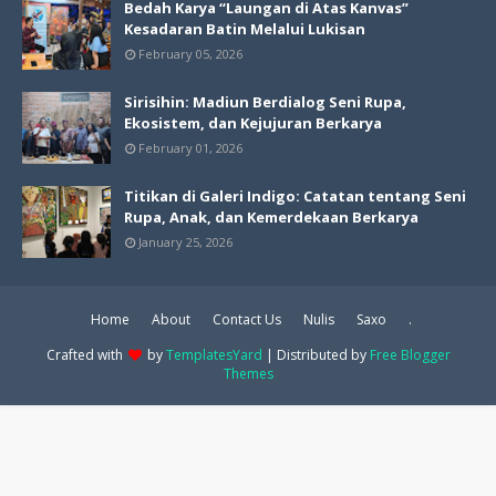
Bedah Karya “Laungan di Atas Kanvas”
Kesadaran Batin Melalui Lukisan
February 05, 2026
Sirisihin: Madiun Berdialog Seni Rupa,
Ekosistem, dan Kejujuran Berkarya
February 01, 2026
Titikan di Galeri Indigo: Catatan tentang Seni
Rupa, Anak, dan Kemerdekaan Berkarya
January 25, 2026
Home
About
Contact Us
Nulis
Saxo
.
Crafted with
by
TemplatesYard
| Distributed by
Free Blogger
Themes