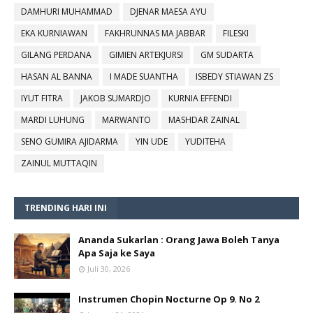
DAMHURI MUHAMMAD
DJENAR MAESA AYU
EKA KURNIAWAN
FAKHRUNNAS MA JABBAR
FILESKI
GILANG PERDANA
GIMIEN ARTEKJURSI
GM SUDARTA
HASAN AL BANNA
I MADE SUANTHA
ISBEDY STIAWAN ZS
IYUT FITRA
JAKOB SUMARDJO
KURNIA EFFENDI
MARDI LUHUNG
MARWANTO
MASHDAR ZAINAL
SENO GUMIRA AJIDARMA
YIN UDE
YUDITEHA
ZAINUL MUTTAQIN
TRENDING HARI INI
Ananda Sukarlan : Orang Jawa Boleh Tanya
Apa Saja ke Saya
Juli 30, 2026
Instrumen Chopin Nocturne Op 9. No 2