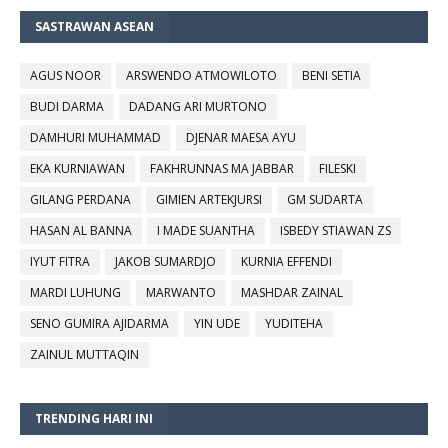
SASTRAWAN ASEAN
AGUS NOOR
ARSWENDO ATMOWILOTO
BENI SETIA
BUDI DARMA
DADANG ARI MURTONO
DAMHURI MUHAMMAD
DJENAR MAESA AYU
EKA KURNIAWAN
FAKHRUNNAS MA JABBAR
FILESKI
GILANG PERDANA
GIMIEN ARTEKJURSI
GM SUDARTA
HASAN AL BANNA
I MADE SUANTHA
ISBEDY STIAWAN ZS
IYUT FITRA
JAKOB SUMARDJO
KURNIA EFFENDI
MARDI LUHUNG
MARWANTO
MASHDAR ZAINAL
SENO GUMIRA AJIDARMA
YIN UDE
YUDITEHA
ZAINUL MUTTAQIN
TRENDING HARI INI