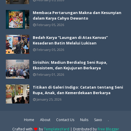
Membaca Pertarungan Makna dan Kesunyian
dalam Karya Cahyo Dewanto
February 05, 2026
Bedah Karya “Laungan di Atas Kanvas”
Kesadaran Batin Melalui Lukisan
February 05, 2026
Sirisihin: Madiun Berdialog Seni Rupa,
Ekosistem, dan Kejujuran Berkarya
February 01, 2026
Titikan di Galeri Indigo: Catatan tentang Seni
Rupa, Anak, dan Kemerdekaan Berkarya
January 25, 2026
Home
About
Contact Us
Nulis
Saxo
.
Crafted with
by
TemplatesYard
| Distributed by
Free Blogger