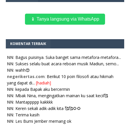
📱 Tanya langsung via WhatsApp
KOMENTAR TERBAIK
NN
:
Bagus puisinya. Suka banget sama metafora-metafora...
NN
:
Sukses selalu buat acara reboan musik Madiun, semo...
NN
:
wahh😍
negerikertas.com
:
Berikut 10 poin filosofi atau hikmah
yang dapat di...
[hadiah]
NN
:
kepada Bapak aku bercermin
NN
:
Mbak Nina, mengingatkan mainan ku saat kecil🥰
NN
:
Mantappppp kakkkk
NN
:
Keren sekali adik-adik kita 🥰🥰🌻🌻
NN
:
Terima kasih
NN
:
Les Bumi Jember memang ok