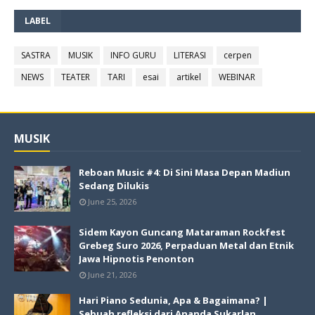
LABEL
SASTRA
MUSIK
INFO GURU
LITERASI
cerpen
NEWS
TEATER
TARI
esai
artikel
WEBINAR
MUSIK
Reboan Music #4: Di Sini Masa Depan Madiun
Sedang Dilukis
June 25, 2026
Sidem Kayon Guncang Mataraman Rockfest
Grebeg Suro 2026, Perpaduan Metal dan Etnik
Jawa Hipnotis Penonton
June 21, 2026
Hari Piano Sedunia, Apa & Bagaimana? |
Sebuah refleksi dari Ananda Sukarlan