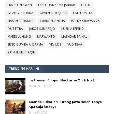
EKA KURNIAWAN
FAKHRUNNAS MA JABBAR
FILESKI
GILANG PERDANA
GIMIEN ARTEKJURSI
GM SUDARTA
HASAN AL BANNA
I MADE SUANTHA
ISBEDY STIAWAN ZS
IYUT FITRA
JAKOB SUMARDJO
KURNIA EFFENDI
MARDI LUHUNG
MARWANTO
MASHDAR ZAINAL
SENO GUMIRA AJIDARMA
YIN UDE
YUDITEHA
ZAINUL MUTTAQIN
TRENDING HARI INI
Instrumen Chopin Nocturne Op 9. No 2
Januari 31, 2021
Ananda Sukarlan : Orang Jawa Boleh Tanya
Apa Saja ke Saya
Juli 30, 2026