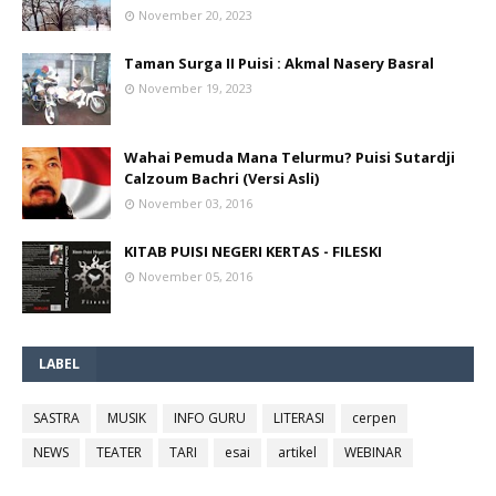
November 20, 2023
Taman Surga II Puisi : Akmal Nasery Basral
November 19, 2023
Wahai Pemuda Mana Telurmu? Puisi Sutardji
Calzoum Bachri (Versi Asli)
November 03, 2016
KITAB PUISI NEGERI KERTAS - FILESKI
November 05, 2016
LABEL
SASTRA
MUSIK
INFO GURU
LITERASI
cerpen
NEWS
TEATER
TARI
esai
artikel
WEBINAR