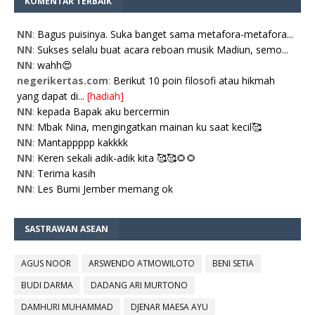
KOMENTAR TERBAIK
NN
:
Bagus puisinya. Suka banget sama metafora-metafora...
NN
:
Sukses selalu buat acara reboan musik Madiun, semo...
NN
:
wahh😍
negerikertas.com
:
Berikut 10 poin filosofi atau hikmah
yang dapat di...
[hadiah]
NN
:
kepada Bapak aku bercermin
NN
:
Mbak Nina, mengingatkan mainan ku saat kecil🥰
NN
:
Mantappppp kakkkk
NN
:
Keren sekali adik-adik kita 🥰🥰🌻🌻
NN
:
Terima kasih
NN
:
Les Bumi Jember memang ok
SASTRAWAN ASEAN
AGUS NOOR
ARSWENDO ATMOWILOTO
BENI SETIA
BUDI DARMA
DADANG ARI MURTONO
DAMHURI MUHAMMAD
DJENAR MAESA AYU