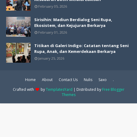
February 05, 2026
Sirisihin: Madiun Berdialog Seni Rupa,
Ekosistem, dan Kejujuran Berkarya
February 01, 2026
Titikan di Galeri Indigo: Catatan tentang Seni
Rupa, Anak, dan Kemerdekaan Berkarya
January 25, 2026
Home
About
Contact Us
Nulis
Saxo
.
Crafted with
by
TemplatesYard
| Distributed by
Free Blogger
Themes