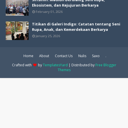
Ekosistem, dan Kejujuran Berkarya
February 01, 2026
Titikan di Galeri Indigo: Catatan tentang Seni
Rupa, Anak, dan Kemerdekaan Berkarya
January 25, 2026
Home
About
Contact Us
Nulis
Saxo
.
Crafted with
by
TemplatesYard
| Distributed by
Free Blogger
Themes