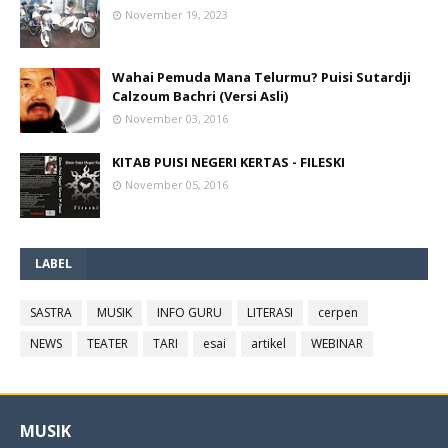
November 19, 2023
Wahai Pemuda Mana Telurmu? Puisi Sutardji
Calzoum Bachri (Versi Asli)
November 03, 2016
KITAB PUISI NEGERI KERTAS - FILESKI
November 05, 2016
LABEL
SASTRA
MUSIK
INFO GURU
LITERASI
cerpen
NEWS
TEATER
TARI
esai
artikel
WEBINAR
MUSIK