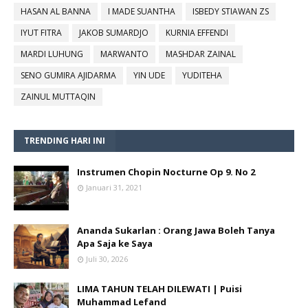
HASAN AL BANNA
I MADE SUANTHA
ISBEDY STIAWAN ZS
IYUT FITRA
JAKOB SUMARDJO
KURNIA EFFENDI
MARDI LUHUNG
MARWANTO
MASHDAR ZAINAL
SENO GUMIRA AJIDARMA
YIN UDE
YUDITEHA
ZAINUL MUTTAQIN
TRENDING HARI INI
Instrumen Chopin Nocturne Op 9. No 2
Januari 31, 2021
Ananda Sukarlan : Orang Jawa Boleh Tanya
Apa Saja ke Saya
Juli 30, 2026
LIMA TAHUN TELAH DILEWATI | Puisi
Muhammad Lefand