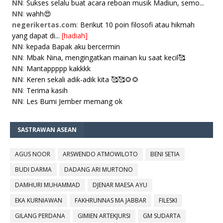
NN
:
Sukses selalu buat acara reboan musik Madiun, semo...
NN
:
wahh😍
negerikertas.com
:
Berikut 10 poin filosofi atau hikmah
yang dapat di...
[hadiah]
NN
:
kepada Bapak aku bercermin
NN
:
Mbak Nina, mengingatkan mainan ku saat kecil🥰
NN
:
Mantappppp kakkkk
NN
:
Keren sekali adik-adik kita 🥰🥰🌻🌻
NN
:
Terima kasih
NN
:
Les Bumi Jember memang ok
SASTRAWAN ASEAN
AGUS NOOR
ARSWENDO ATMOWILOTO
BENI SETIA
BUDI DARMA
DADANG ARI MURTONO
DAMHURI MUHAMMAD
DJENAR MAESA AYU
EKA KURNIAWAN
FAKHRUNNAS MA JABBAR
FILESKI
GILANG PERDANA
GIMIEN ARTEKJURSI
GM SUDARTA