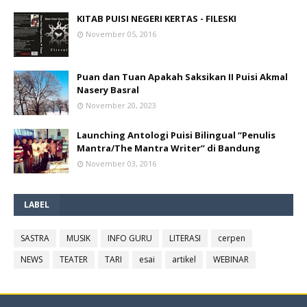
KITAB PUISI NEGERI KERTAS - FILESKI
November 05, 2016
Puan dan Tuan Apakah Saksikan II Puisi Akmal
Nasery Basral
November 20, 2023
Launching Antologi Puisi Bilingual “Penulis
Mantra/The Mantra Writer” di Bandung
November 03, 2016
LABEL
SASTRA
MUSIK
INFO GURU
LITERASI
cerpen
NEWS
TEATER
TARI
esai
artikel
WEBINAR