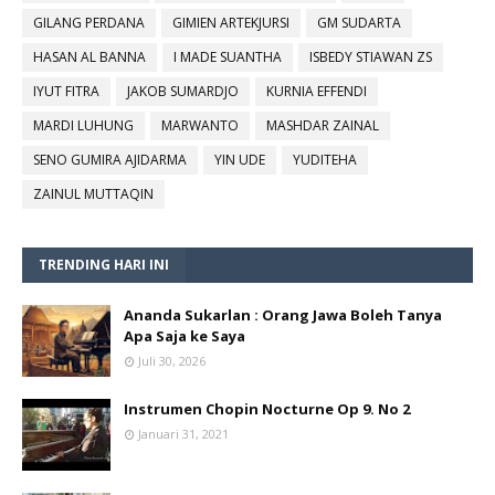
GILANG PERDANA
GIMIEN ARTEKJURSI
GM SUDARTA
HASAN AL BANNA
I MADE SUANTHA
ISBEDY STIAWAN ZS
IYUT FITRA
JAKOB SUMARDJO
KURNIA EFFENDI
MARDI LUHUNG
MARWANTO
MASHDAR ZAINAL
SENO GUMIRA AJIDARMA
YIN UDE
YUDITEHA
ZAINUL MUTTAQIN
TRENDING HARI INI
Ananda Sukarlan : Orang Jawa Boleh Tanya
Apa Saja ke Saya
Juli 30, 2026
Instrumen Chopin Nocturne Op 9. No 2
Januari 31, 2021