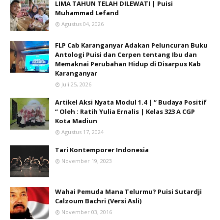
LIMA TAHUN TELAH DILEWATI | Puisi
Muhammad Lefand
Agustus 04, 2026
FLP Cab Karanganyar Adakan Peluncuran Buku
Antologi Puisi dan Cerpen tentang Ibu dan
Memaknai Perubahan Hidup di Disarpus Kab
Karanganyar
Juli 25, 2026
Artikel Aksi Nyata Modul 1.4 | “ Budaya Positif
“ Oleh : Ratih Yulia Ernalis | Kelas 323 A CGP
Kota Madiun
Agustus 17, 2024
Tari Kontemporer Indonesia
November 19, 2023
Wahai Pemuda Mana Telurmu? Puisi Sutardji
Calzoum Bachri (Versi Asli)
November 03, 2016