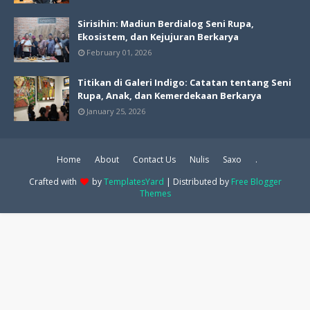
Sirisihin: Madiun Berdialog Seni Rupa,
Ekosistem, dan Kejujuran Berkarya
February 01, 2026
Titikan di Galeri Indigo: Catatan tentang Seni
Rupa, Anak, dan Kemerdekaan Berkarya
January 25, 2026
Home
About
Contact Us
Nulis
Saxo
.
Crafted with
by
TemplatesYard
| Distributed by
Free Blogger
Themes