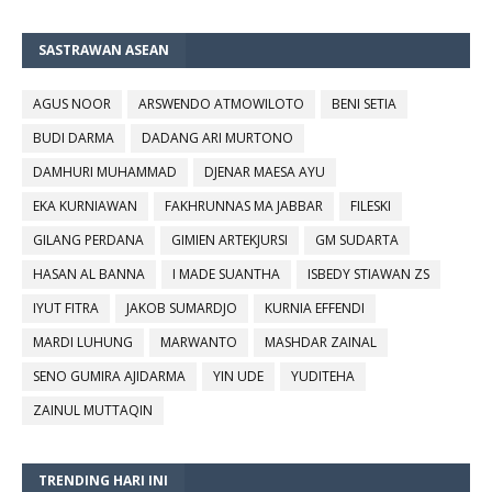
SASTRAWAN ASEAN
AGUS NOOR
ARSWENDO ATMOWILOTO
BENI SETIA
BUDI DARMA
DADANG ARI MURTONO
DAMHURI MUHAMMAD
DJENAR MAESA AYU
EKA KURNIAWAN
FAKHRUNNAS MA JABBAR
FILESKI
GILANG PERDANA
GIMIEN ARTEKJURSI
GM SUDARTA
HASAN AL BANNA
I MADE SUANTHA
ISBEDY STIAWAN ZS
IYUT FITRA
JAKOB SUMARDJO
KURNIA EFFENDI
MARDI LUHUNG
MARWANTO
MASHDAR ZAINAL
SENO GUMIRA AJIDARMA
YIN UDE
YUDITEHA
ZAINUL MUTTAQIN
TRENDING HARI INI