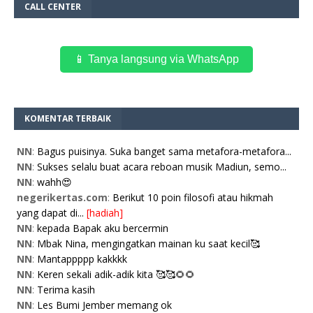
CALL CENTER
📱 Tanya langsung via WhatsApp
KOMENTAR TERBAIK
NN
:
Bagus puisinya. Suka banget sama metafora-metafora...
NN
:
Sukses selalu buat acara reboan musik Madiun, semo...
NN
:
wahh😍
negerikertas.com
:
Berikut 10 poin filosofi atau hikmah
yang dapat di...
[hadiah]
NN
:
kepada Bapak aku bercermin
NN
:
Mbak Nina, mengingatkan mainan ku saat kecil🥰
NN
:
Mantappppp kakkkk
NN
:
Keren sekali adik-adik kita 🥰🥰🌻🌻
NN
:
Terima kasih
NN
:
Les Bumi Jember memang ok