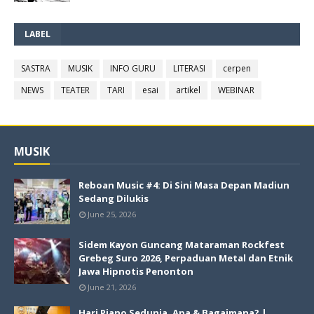
LABEL
SASTRA
MUSIK
INFO GURU
LITERASI
cerpen
NEWS
TEATER
TARI
esai
artikel
WEBINAR
MUSIK
Reboan Music #4: Di Sini Masa Depan Madiun
Sedang Dilukis
June 25, 2026
Sidem Kayon Guncang Mataraman Rockfest
Grebeg Suro 2026, Perpaduan Metal dan Etnik
Jawa Hipnotis Penonton
June 21, 2026
Hari Piano Sedunia, Apa & Bagaimana? |