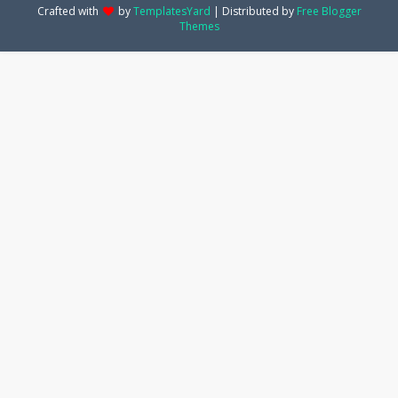
Crafted with
by
TemplatesYard
| Distributed by
Free Blogger
Themes