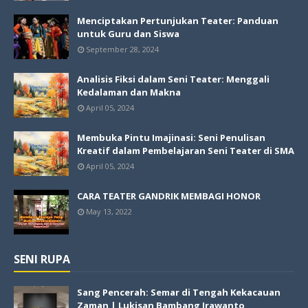
Menciptakan Pertunjukan Teater: Panduan
untuk Guru dan Siswa
September 28, 2024
Analisis Fiksi dalam Seni Teater: Menggali
Kedalaman dan Makna
April 05, 2024
Membuka Pintu Imajinasi: Seni Penulisan
Kreatif dalam Pembelajaran Seni Teater di SMA
April 05, 2024
CARA TEATER GANDRIK MEMBAGI HONOR
May 13, 2022
SENI RUPA
Sang Pencerah: Semar di Tengah Kekacauan
Zaman | Lukisan Bambang Irawanto